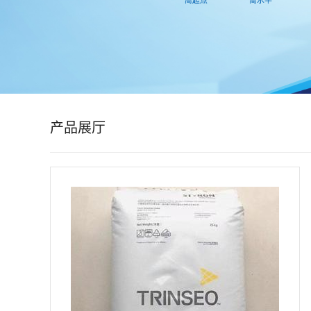
公
司
动
态
产品展厅
产
品
展
厅
证