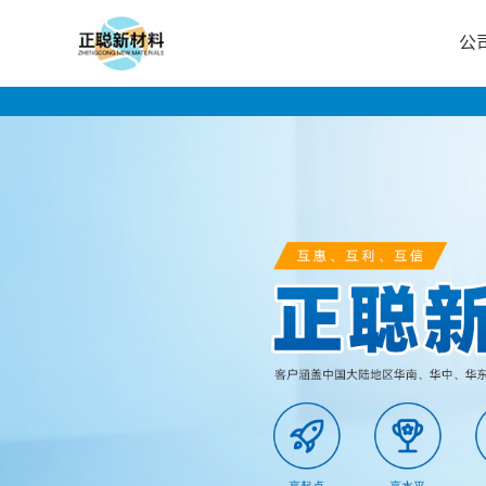
公
公
司
首
页
公
司
介
绍