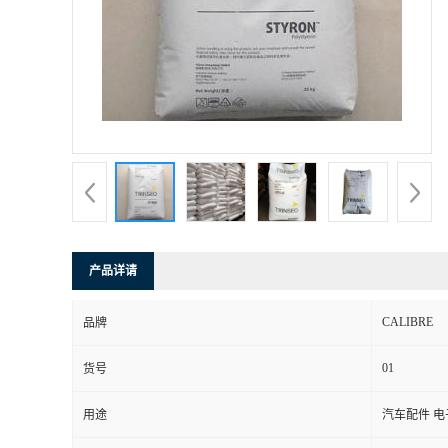
书
荣
誉
联
系
产品详请
方
CALIBRE
品牌
式
01
货号
在
用途
汽车配件 
线