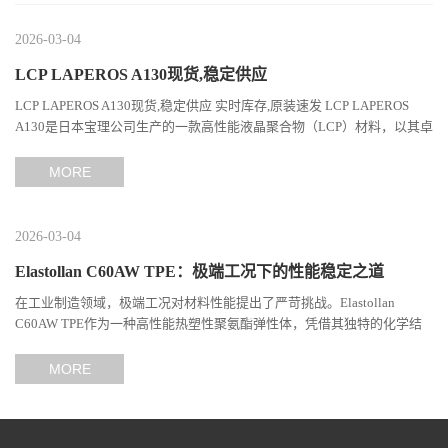
2026-03-04
LCP LAPEROS A130现货,稳定供应
LCP LAPEROS A130现货,稳定供应 实时库存,原装速发 LCP LAPEROS
A130是日本宝理公司生产的一款高性能液晶聚合物（LCP）材料，以其卓
越的机械性能、耐热性和加工性能在工程塑料领域占据...
MORE
2026-03-04
Elastollan C60AW TPE：极端工况下的性能稳定之道
在工业制造领域，极端工况对材料性能提出了严苛挑战。Elastollan
C60AW TPE作为一种高性能热塑性聚氨酯弹性体，凭借其独特的化学结
构与工艺设计，在高温、高负荷、化学腐蚀等极端环境下展现...
MORE