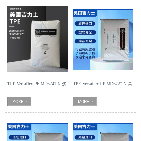
TPE Versaflex PF MD6741 N 透
TPE Versaflex PF MD6727 N 高
明耐高温
弹耐磨
MORE >
MORE >