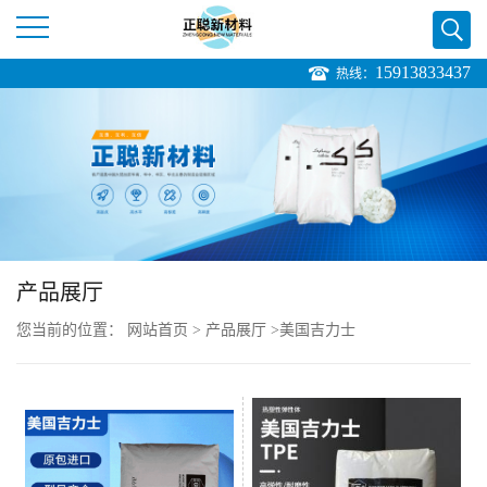
15913833437
热线：
公
司
首
页
产品展厅
公
您当前的位置：
网站首页
>
产品展厅
>
美国吉力士
司
介
绍