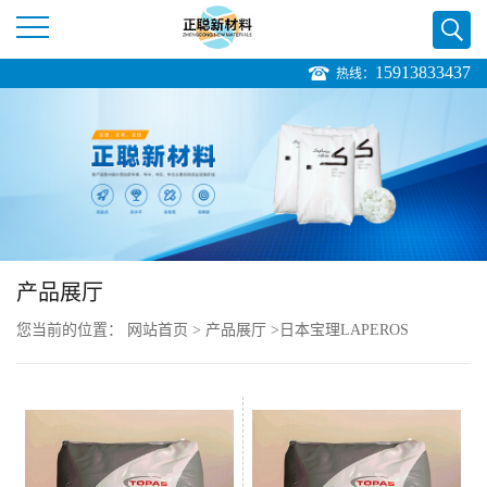
15913833437
热线：
公
司
首
页
产品展厅
公
您当前的位置：
网站首页
>
产品展厅
>
日本宝理LAPEROS
司
介
绍