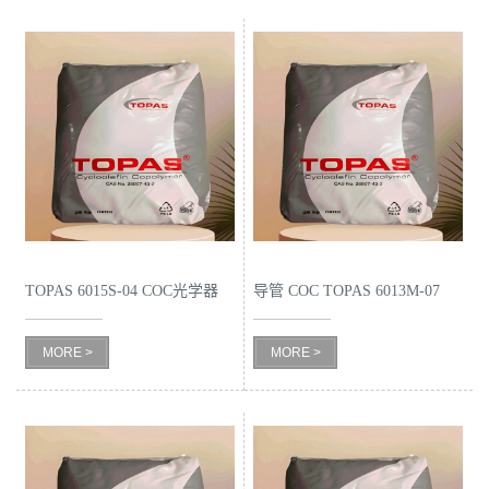
TOPAS 6015S-04 COC光学器
导管 COC TOPAS 6013M-07
件
MORE >
MORE >