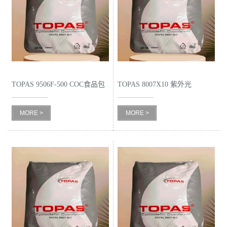
公
司
动
TOPAS 9506F-500 COC食品包
TOPAS 8007X10 紫外光
态
装领域
MORE >
MORE >
产
品
展
厅
证