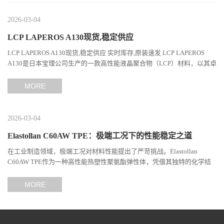
2026-03-04
LCP LAPEROS A130现货,稳定供应
LCP LAPEROS A130现货,稳定供应 实时库存,原装速发 LCP LAPEROS
A130是日本宝理公司生产的一款高性能液晶聚合物（LCP）材料，以其卓
越的机械性能、耐热性和加工性能在工程塑料领域占据...
MORE
2026-03-04
Elastollan C60AW TPE：极端工况下的性能稳定之道
在工业制造领域，极端工况对材料性能提出了严苛挑战。Elastollan
C60AW TPE作为一种高性能热塑性聚氨酯弹性体，凭借其独特的化学结
构与工艺设计，在高温、高负荷、化学腐蚀等极端环境下展现...
MORE