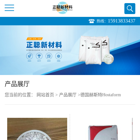
15913833437
热线：
公
司
首
页
产品展厅
公
您当前的位置：
网站首页
>
产品展厅
>
德国赫斯特Hostaform
司
介
绍