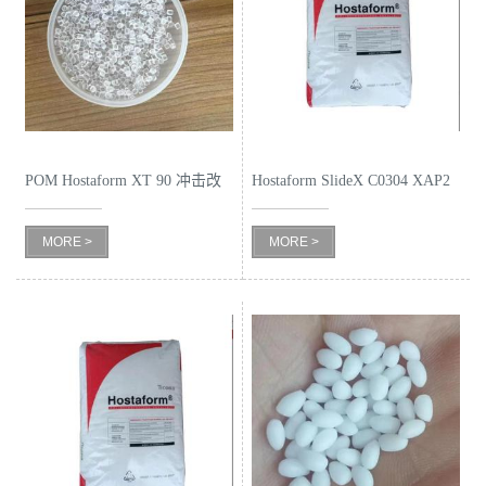
公
司
动
POM Hostaform XT 90 冲击改
Hostaform SlideX C0304 XAP2
态
性
低摩擦系
MORE >
MORE >
产
品
展
厅
证