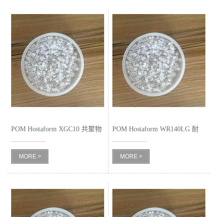
POM Hostaform XGC10 共聚物
POM Hostaform WR140LG 耐
气候影响性
MORE >
MORE >