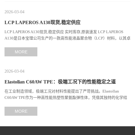
2026-03-04
LCP LAPEROS A130现货,稳定供应
LCP LAPEROS A130现货,稳定供应 实时库存,原装速发 LCP LAPEROS
A130是日本宝理公司生产的一款高性能液晶聚合物（LCP）材料，以其卓
越的机械性能、耐热性和加工性能在工程塑料领域占据...
MORE
2026-03-04
Elastollan C60AW TPE：极端工况下的性能稳定之道
在工业制造领域，极端工况对材料性能提出了严苛挑战。Elastollan
C60AW TPE作为一种高性能热塑性聚氨酯弹性体，凭借其独特的化学结
构与工艺设计，在高温、高负荷、化学腐蚀等极端环境下展现...
MORE