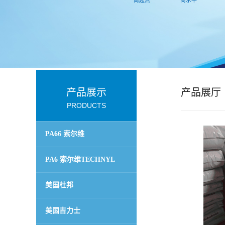
公
司
动
态
产品展示
产品展厅
PRODUCTS
产
PA66 索尔维
品
TECHNYL
PA6 索尔维TECHNYL
展
美国杜邦
厅
美国吉力士
证