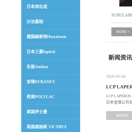
日本旭化成
书
SCHULAMID
沙泊基础
荣
MORE >
德国赫斯特Hostaform
誉
日本三菱Iupital
联
新闻资讯
东丽Amilan
系
2026-03-04
宝理DURANEX
方
LCP LAPE
LCP LAPERO
奇美POLYLAC
式
日本宝理公司生
能、耐热性和加
美国伊士曼
在
MORE
英国威格斯 VICTREX
线