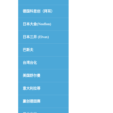
德国科思创（拜耳）
日本大金(Neoflon)
日本三井 (Elvax)
巴斯夫
台湾台化
美国舒尔曼
意大利拉蒂
赢创德固赛