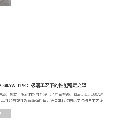
llan C60AW TPE：极端工况下的性能稳定之道
域，极端工况对材料性能提出了严苛挑战。Elastollan C60AW
一种高性能热塑性聚氨酯弹性体，凭借其独特的化学结构与工艺设
高负荷、化学腐蚀等极端环境下展现...
E