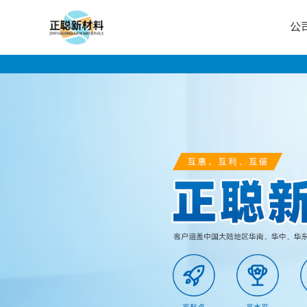
公
公
司
首
页
公
司
介
绍