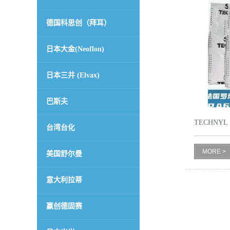
德国科思创（拜耳）
日本大金(Neoflon)
日本三井 (Elvax)
巴斯夫
TECHNYL S
台湾台化
MORE >
美国舒尔曼
意大利拉蒂
赢创德固赛