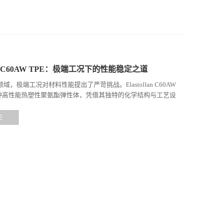
llan C60AW TPE：极端工况下的性能稳定之道
域，极端工况对材料性能提出了严苛挑战。Elastollan C60AW
一种高性能热塑性聚氨酯弹性体，凭借其独特的化学结构与工艺设
高负荷、化学腐蚀等极端环境下展现...
E