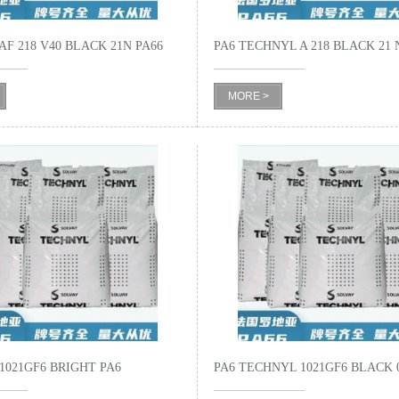
F 218 V40 BLACK 21N PA66
PA6 TECHNYL A 218 BLACK 2
蚀
MORE >
1021GF6 BRIGHT PA6
PA6 TECHNYL 1021GF6 BLACK 