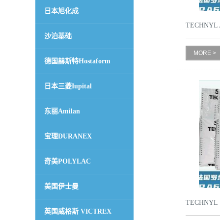
日本旭化成
书
TECHNYL A
沙泊基础
荣
MORE >
德国赫斯特Hostaform
誉
日本三菱Iupital
联
东丽Amilan
系
宝理DURANEX
方
奇美POLYLAC
式
美国伊士曼
在
TECHNYL 
英国威格斯 VICTREX
线