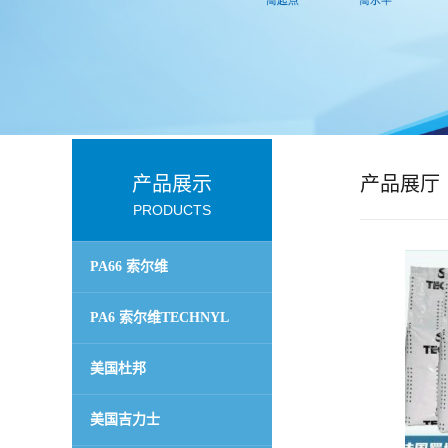
公
司
动
态
产品展示
产品展厅
PRODUCTS
产
PA66 索尔维
品
TECHNYL
PA6 索尔维TECHNYL
展
美国杜邦
厅
美国吉力士
证