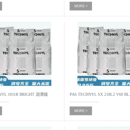
MORE >
NYL 1011R BRIGHT 润滑级
PA6 TECHNYL SX 218L2 V60 B
JA6A
MORE >