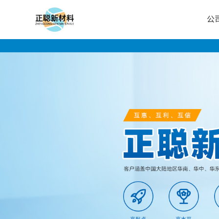
公
公
司
首
页
公
司
介
绍