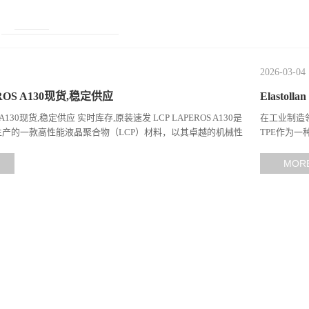
2026-03-04
ROS A130现货,稳定供应
Elasto
S A130现货,稳定供应 实时库存,原装速发 LCP LAPEROS A130是
在工业制造领
产的一款高性能液晶聚合物（LCP）材料，以其卓越的机械性
TPE作为
工性能在工程塑料领域占据...
计，在高温、
MOR