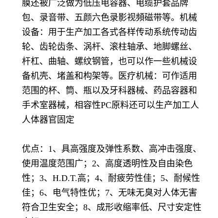
膜还被广泛做为低压电容器、电缆护套品牌
包、录音带、五颜六色录影视頻磁带等。机械
设备：用于生产加工各式各样传动系统传动齿
轮、齿轮齿条、涡杆、滚柱轴承、地脚螺丝、
杆杠、曲轴、螺纹钢管，也可以作一些机械设
备机壳、堵盖和构架等。医疗机械：可作适用
范围的杯、筒、瓶以及牙科器械、药品容器和
手术室器械，相容性PC原料还可以生产加工人
人体器官固定
优点：1、具高强度及弹性系数、高冲击强度、
使用温度范围广；2、高度透明性及自由染色
性；3、H.D.T.高；4、耐疲劳性佳；5、耐候性
佳；6、电气特性优；7、无味无臭对人体无害
符合卫生安全；8、成形收缩率低、尺寸安定性