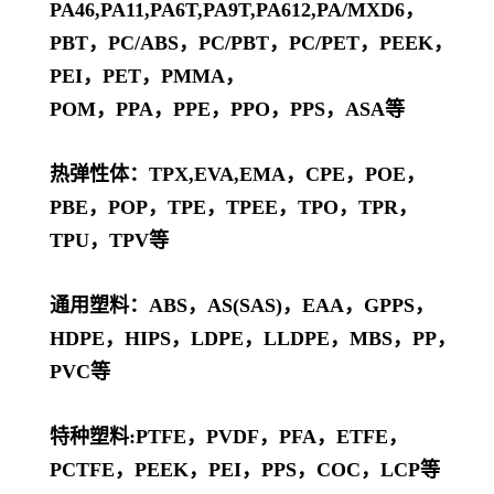
PA46,PA11,PA6T,PA9T,PA612,PA/MXD6，
PBT，PC/ABS，PC/PBT，PC/PET，PEEK，
PEI，PET，PMMA，
POM，PPA，PPE，PPO，PPS，ASA等
热弹性体：TPX,EVA,EMA，CPE，POE，
PBE，POP，TPE，TPEE，TPO，TPR，
TPU，TPV等
通用塑料：ABS，AS(SAS)，EAA，GPPS，
HDPE，HIPS，LDPE，LLDPE，MBS，PP，
PVC等
特种塑料:PTFE，PVDF，PFA，ETFE，
PCTFE，PEEK，PEI，PPS，COC，LCP等