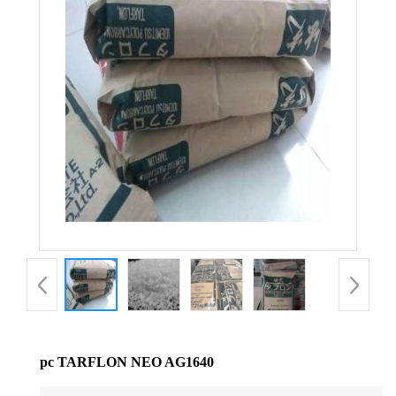
公
司
动
态
产
品
展
厅
pc TARFLON NEO AG1640
证