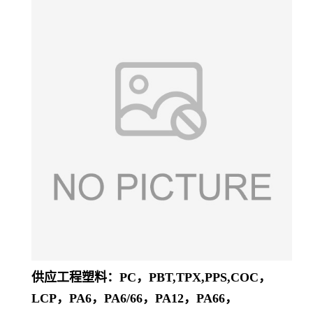
供应工程塑料：PC，PBT,TPX,PPS,COC，
LCP，PA6，PA6/66，PA12，PA66，