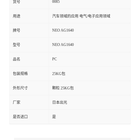
0085
货号
留
用途
汽车领域的应用 电气/电子应用领域
言
NEO AG1640
牌号
NEO AG1640
型号
PC
品名
包装规格
25KG包
外形尺寸
颗粒 25KG包
厂家
日本出光
是否进口
是