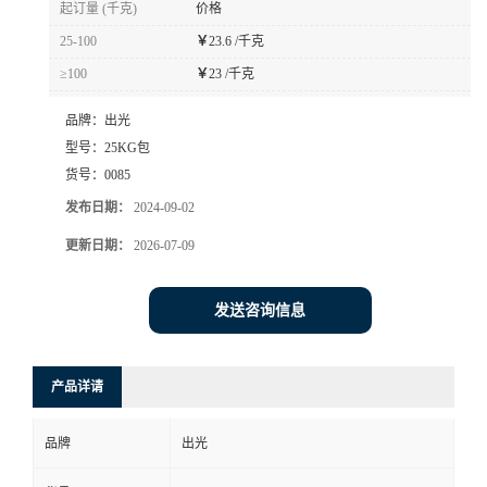
起订量 (千克)
价格
书
25-100
￥
23.6 /千克
≥100
￥
23 /千克
荣
品牌：
出光
誉
型号：
25KG包
货号：
0085
联
发布日期：
2024-09-02
更新日期：
2026-07-09
系
方
发送咨询信息
式
产品详请
在
品牌
出光
线