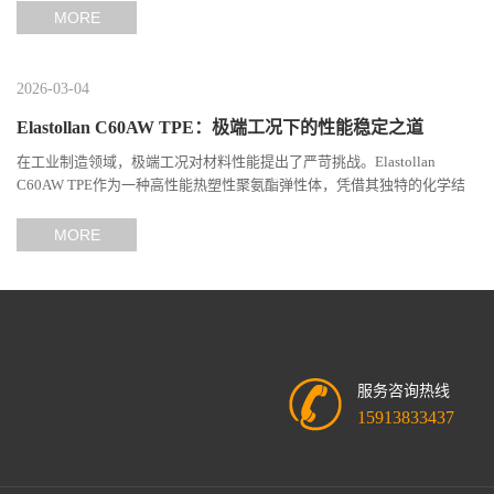
MORE
2026-03-04
Elastollan C60AW TPE：极端工况下的性能稳定之道
在工业制造领域，极端工况对材料性能提出了严苛挑战。Elastollan
C60AW TPE作为一种高性能热塑性聚氨酯弹性体，凭借其独特的化学结
构与工艺设计，在高温、高负荷、化学腐蚀等极端环境下展现...
MORE
服务咨询热线
15913833437