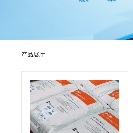
公
司
动
态
产品展厅
产
品
展
厅
证