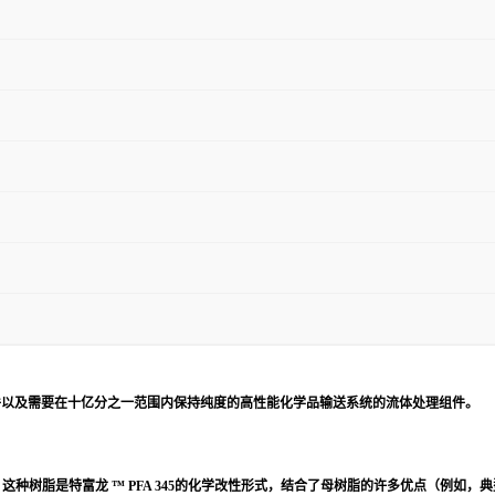
半导体组件以及需要在十亿分之一范围内保持纯度的高性能化学品输送系统的流体处理组件。
。这种树脂是特富龙 ™ PFA 345的化学改性形式，结合了母树脂的许多优点（例如，典型