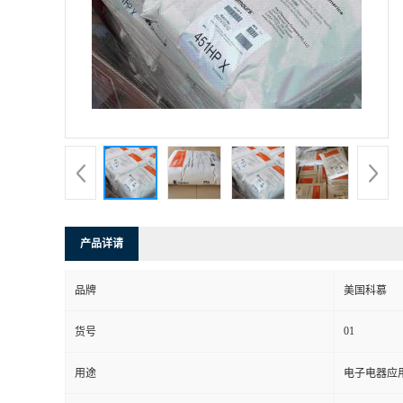
书
荣
誉
联
系
产品详请
方
品牌
美国科慕
式
01
货号
在
用途
电子电器应
线