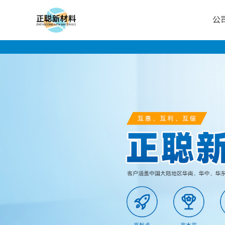
公
公
司
首
页
公
司
介
绍