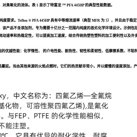
化的流体。表 1 显示了特富龙 ™ PFA 445HP 的典型性能数据。
纯度要求。Teflon ® PFA 445HP 具有中等熔流速率（典型 MFR 为 5），并且由于稳
。该产品不含添加剂，专为需要十亿分之一范围内纯度的恶劣化学环境设计。示例包
有高熔体流动速率和热稳定性，可以提高加工速度，结合传统热塑性塑料的加工便利性以及
具有氟塑料树脂的优越性能：化学惰性、 的介电性能、耐热性、韧性和柔韧性、低摩擦系数、
且不促进火焰蔓延。当由其他来源的火焰点燃时，它们的热贡献非常小，并以缓慢的速度添加，