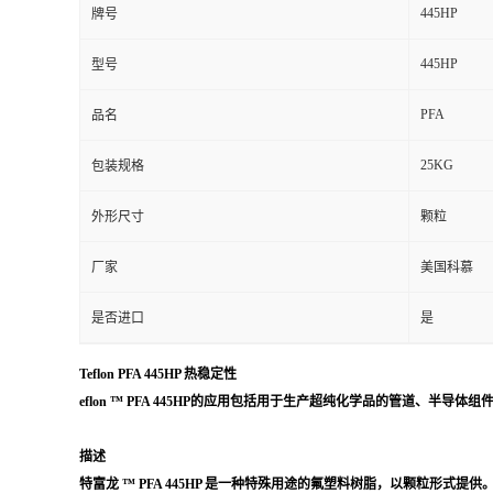
445HP
牌号
留
445HP
型号
言
PFA
品名
25KG
包装规格
外形尺寸
颗粒
厂家
美国科慕
是否进口
是
Teflon PFA 445HP 热稳定性
eflon ™ PFA 445HP的应用包括用于生产超纯化学品的管道、
描述
特富龙 ™ PFA 445HP 是一种特殊用途的氟塑料树脂，以颗粒形式提供