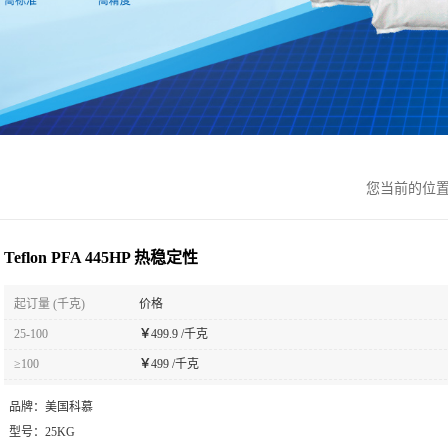
您当前的位
Teflon PFA 445HP 热稳定性
起订量 (千克)
价格
25-100
￥
499.9 /千克
≥100
￥
499 /千克
品牌：
美国科慕
型号：
25KG