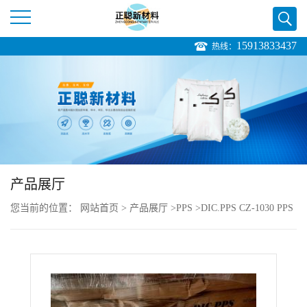
15913833437
热线：
公
司
首
页
产品展厅
公
您当前的位置：
网站首页
>
产品展厅
>
PPS
>
DIC.PPS CZ-1030 PPS
司
纤维增强
介
绍