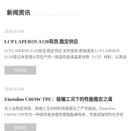
新闻资讯
2026-03-04
LCP LAPEROS A130现货,稳定供应
LCP LAPEROS A130现货,稳定供应 实时库存,原装速发 LCP LAPEROS
A130是日本宝理公司生产的一款高性能液晶聚合物（LCP）材料，以其卓
越的机械性能、耐热性和加工性能在工程塑料领域占据...
MORE
2026-03-04
Elastollan C60AW TPE：极端工况下的性能稳定之道
在工业制造领域，极端工况对材料性能提出了严苛挑战。Elastollan
C60AW TPE作为一种高性能热塑性聚氨酯弹性体，凭借其独特的化学结
构与工艺设计，在高温、高负荷、化学腐蚀等极端环境下展现...
MORE