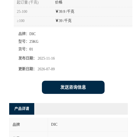
起订量 (千克)
价格
书
25-100
￥
39.9 /千克
≥100
￥
39 /千克
荣
品牌：
DIC
誉
型号：
25KG
货号：
01
联
发布日期：
2025-11-16
更新日期：
2026-07-09
系
方
发送咨询信息
式
产品详请
在
DIC
品牌
线