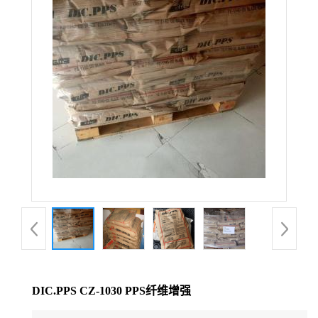
公
司
动
态
产
品
展
厅
DIC.PPS CZ-1030 PPS纤维增强
证