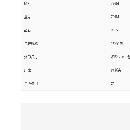
796M
牌号
留
796M
型号
言
ASA
品名
包装规格
25KG包
外形尺寸
颗粒 25KG
厂家
巴斯夫
是否进口
是