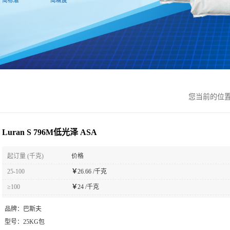
您当前的位
Luran S 796M低光泽 ASA
起订量 (千克)
价格
25-100
￥
26.66 /千克
≥100
￥
24 /千克
品牌：
巴斯夫
型号：
25KG包