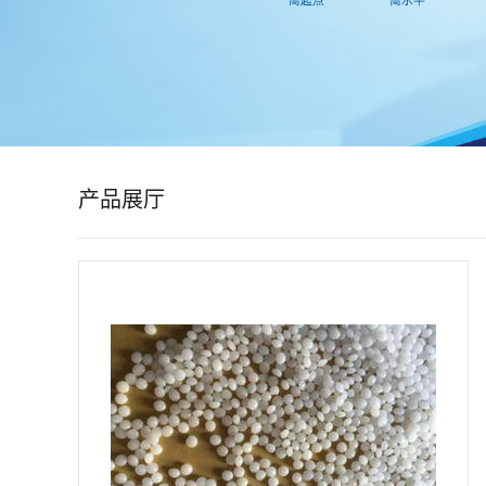
公
司
动
态
产品展厅
产
品
展
厅
证