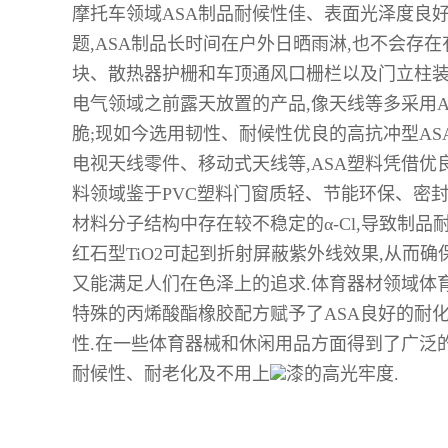
摩托车领域ASA制品耐候性佳、表面光泽度良好
题,ASA制品长时间在户外日晒雨淋,也不会存
块、散热器护栅和车顶通风口栅栏以及门立柱装
电气领域之前露天放置的产品,像天线等多采用
脆;现如今选用韧性、耐候性优良的高抗冲型A
电视天线零件、移动式天线等,ASA塑料凭借
料领域鉴于PVC塑料门窗质轻、节能环保、密封
材料分子结构中存在较不稳定的α-Cl,导致制
红石型TiO2可起到折射屏蔽紫外线效果,从而确
又能满足人们在色泽上的追求.体育器材领域体育
特殊的丙烯酸酯橡胶配方赋予了ASA良好的耐
性.在一些体育器械和休闲用品方面得到了广泛
耐候性、耐老化及不用上
漆的高光牢度.