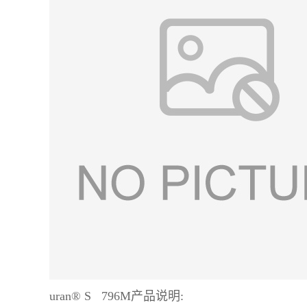
uran® S 796M
产品说明: