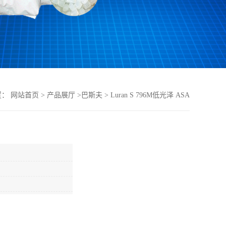
置：
网站首页
>
产品展厅
>
巴斯夫
>
Luran S 796M低光泽 ASA