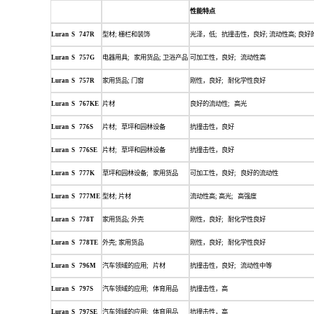
性能特点
Luran S 747R
型材
; 栅栏和装饰
光泽，低
; 抗撞击性，良好; 流动性高; 良
Luran S 757G
电器用具
; 家用货品; 卫浴产品
可加工性，良好
; 流动性高
Luran S 757R
家用货品
; 门窗
刚性，良好
; 耐化学性良好
Luran S 767KE
片材
良好的流动性
; 高光
Luran S 776S
片材
; 草坪和园林设备
抗撞击性，良好
Luran S 776SE
片材
; 草坪和园林设备
抗撞击性，良好
Luran S 777K
草坪和园林设备
; 家用货品
可加工性，良好
; 良好的流动性
Luran S 777ME
型材
; 片材
流动性高
; 高光; 高强度
Luran S 778T
家用货品
; 外壳
刚性，良好
; 耐化学性良好
Luran S 778TE
外壳
; 家用货品
刚性，良好
; 耐化学性良好
Luran S 796M
汽车领域的应用
; 片材
抗撞击性，良好
; 流动性中等
Luran S 797S
汽车领域的应用
; 体育用品
抗撞击性，高
Luran S 797SE
汽车领域的应用
; 体育用品
抗撞击性，高