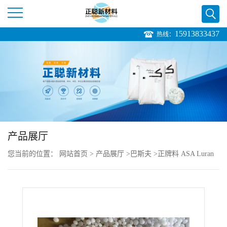
15913833437
热线：
公
司
首
页
产品展厅
公
您当前的位置：
网站首页
>
产品展厅
>
巴斯夫
>
正牌料 ASA Luran
司
S 757G
介
绍