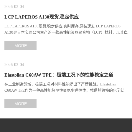
2026-03-04
LCP LAPEROS A130现货,稳定供应
LCP LAPEROS A130现货,稳定供应 实时库存,原装速发 LCP LAPEROS
A130是日本宝理公司生产的一款高性能液晶聚合物（LCP）材料，以其卓
越的机械性能、耐热性和加工性能在工程塑料领域占据...
MORE
2026-03-04
Elastollan C60AW TPE：极端工况下的性能稳定之道
在工业制造领域，极端工况对材料性能提出了严苛挑战。Elastollan
C60AW TPE作为一种高性能热塑性聚氨酯弹性体，凭借其独特的化学结
构与工艺设计，在高温、高负荷、化学腐蚀等极端环境下展现...
MORE