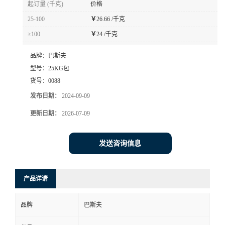
起订量 (千克)
价格
书
25-100
￥
26.66 /千克
≥100
￥
24 /千克
荣
品牌：
巴斯夫
誉
型号：
25KG包
货号：
0088
联
发布日期：
2024-09-09
更新日期：
2026-07-09
系
方
发送咨询信息
式
产品详请
在
品牌
巴斯夫
线