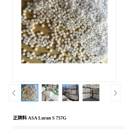
公
司
动
态
产
品
展
厅
正牌料 ASA Luran S 757G
证