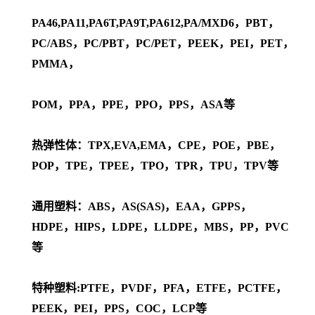
PA46,PA11,PA6T,PA9T,PA612,PA/MXD6，PBT，
PC/ABS，PC/PBT，PC/PET，PEEK，PEI，PET，
PMMA，
POM，PPA，PPE，PPO，PPS，ASA等
热弹性体：TPX,EVA,EMA，CPE，POE，PBE，
POP，TPE，TPEE，TPO，TPR，TPU，TPV等
通用塑料：ABS，AS(SAS)，EAA，GPPS，
HDPE，HIPS，LDPE，LLDPE，MBS，PP，PVC
等
特种塑料:PTFE，PVDF，PFA，ETFE，PCTFE，
PEEK，PEI，PPS，COC，LCP等