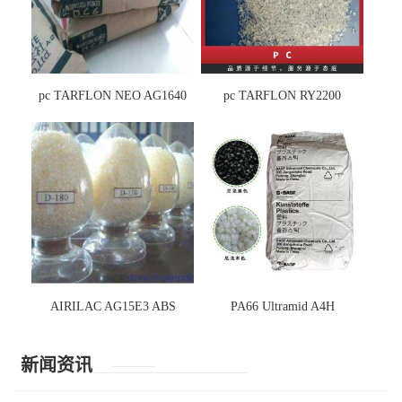
pc TARFLON NEO AG1640
pc TARFLON RY2200
AIRILAC AG15E3 ABS
PA66 Ultramid A4H
新闻资讯