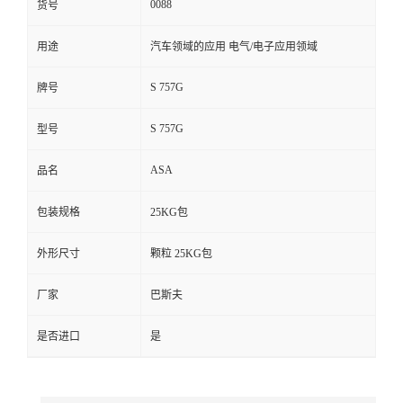
0088
货号
留
用途
汽车领域的应用 电气/电子应用领域
言
S 757G
牌号
S 757G
型号
ASA
品名
包装规格
25KG包
外形尺寸
颗粒 25KG包
厂家
巴斯夫
是否进口
是