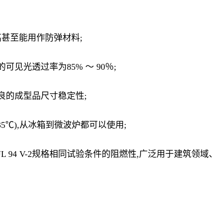
高甚至能用作防弹材料;
见光透过率为85% ～ 90％;
良的成型品尺寸稳定性;
35℃),从冰箱到微波炉都可以使用;
 94 V-2规格相同试验条件的阻燃性,广泛用于建筑领