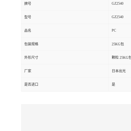
GZ2540
牌号
留
GZ2540
型号
言
PC
品名
包装规格
25KG包
外形尺寸
颗粒 25KG
厂家
日本出光
是否进口
是