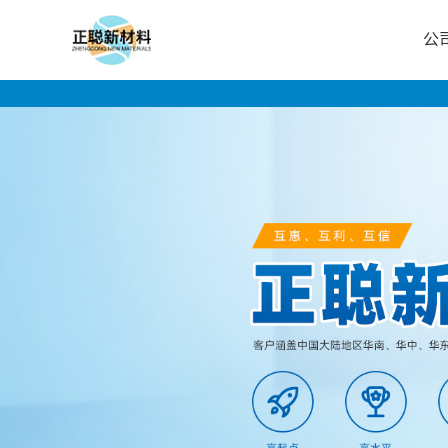
公
公
司
首
页
公
司
介
绍