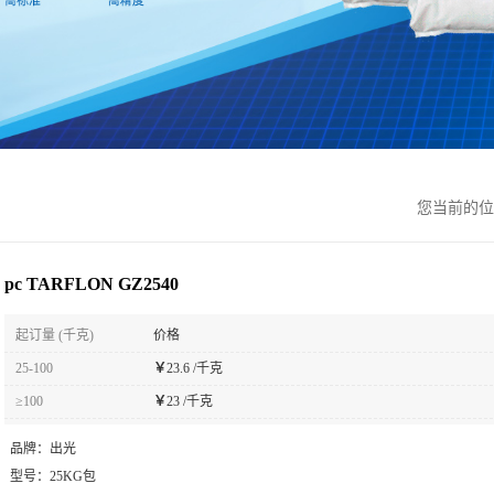
您当前的
pc TARFLON GZ2540
起订量 (千克)
价格
25-100
￥
23.6 /千克
≥100
￥
23 /千克
品牌：
出光
型号：
25KG包