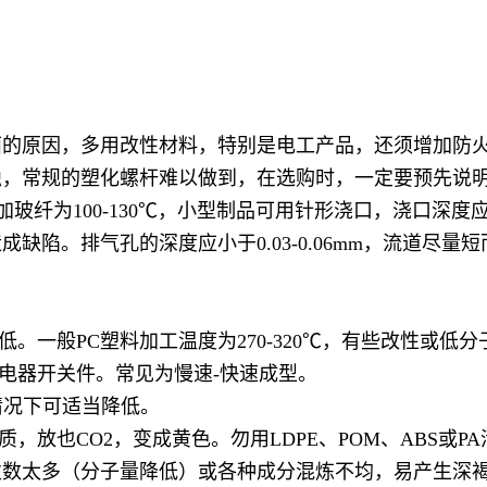
方面的原因，多用改性材料，特别是电工产品，还须增加防
蚀，常规的塑化螺杆难以做到，在选购时，一定要预先说
℃，加玻纤为100-130℃，小型制品可用针形浇口，浇口深
陷。排气孔的深度应小于0.03-0.06mm，流道尽量短而
一般PC塑料加工温度为270-320℃，有些改性或低分子量
打电器开关件。常见为慢速-快速成型。
色情况下可适当降低。
，放也CO2，变成黄色。勿用LDPE、POM、ABS或P
收次数太多（分子量降低）或各种成分混炼不均，易产生深