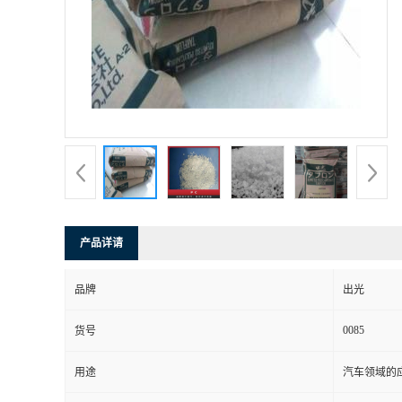
书
荣
誉
联
系
产品详请
方
品牌
出光
式
0085
货号
在
用途
汽车领域的应
线