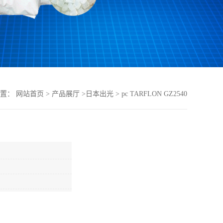
位置：
网站首页
>
产品展厅
>
日本出光
>
pc TARFLON GZ2540