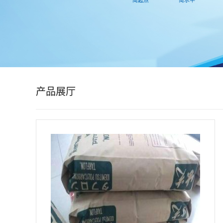
公
司
动
态
产品展厅
产
品
展
厅
证