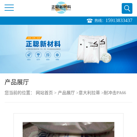
15913833437
热线：
公
司
首
页
产品展厅
公
您当前的位置：
网站首页
>
产品展厅
>
意大利拉蒂
>
耐冲击PA66
司
Latamid 66 H2 G/35
介
绍