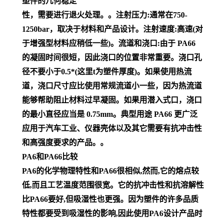
塑件的几何稳定
性，需要进行退火处理。。注射压力:通常在750-
1250bar，取决于材料和产品设计。注射速度:高速(对
于增强型材料应稍低一些)。流道和浇口:由于 PA66
的凝固时间很短，因此浇口的位置非常重要。浇口孔
径不要小于0.5*(这里t为塑件厚度)。如果使用热流
道，浇口尺寸应比使用常规流道小一些，因为热流道
能够帮助阻止材料过早凝固。如果用潜入式口，浇口
的最小直径应当是 0.75mm。典型用途 PA66 更广泛
应用于汽车工业、仪器壳体以及其它需要有抗冲击性
和高强度要求的产品。。
PA6和PA66比较
PA6的化学物理特性和PA66很相似,然而,它的熔点较
低,而且工艺温度范围很宽。它的抗冲击性和抗溶解性
比PA66要好,但吸湿性也更强。因为塑件的许多品质
特性都要受到吸湿性的影响,因此使用PA6设计产品时