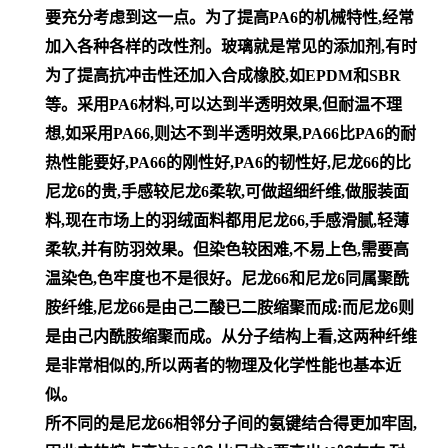
要充分考虑到这一点。为了提高PA6的机械特性,经常
加入各种各样的改性剂。玻璃就是常见的添加剂,有时
为了提高抗冲击性还加入合成橡胶,如EPDM和SBR
等。采用PA6材料,可以达到半透明效果,但耐温不理
想,如采用PA66,则达不到半透明效果,PA66比PA6的耐
热性能要好,PA66的刚性好,PA6的韧性好,尼龙66的比
尼龙6的贵,手感较尼龙6柔软,可做超细纤维,做服装面
料,现在市场上的羽绒面料都用尼龙66,手感滑腻,轻薄
柔软,并有防羽效果。但染色较困难,不易上色,需要高
温染色,色牢度也不是很好。尼龙66和尼龙6同属聚酰
胺纤维,尼龙66是由己二酸已二胺缩聚而成:而尼龙6则
是由己内酰胺缩聚而成。从分子结构上看,这两种纤维
是非常相似的,所以两者的物理及化学性能也基本近
似。
所不同的是尼龙66相邻分子间的氨键结合得更加牢固,