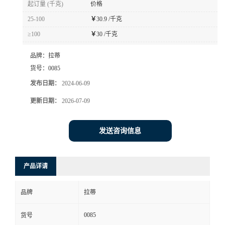
起订量 (千克)
价格
书
25-100
￥
30.9 /千克
≥100
￥
30 /千克
荣
品牌：
拉蒂
誉
货号：
0085
发布日期：
2024-06-09
联
更新日期：
2026-07-09
系
发送咨询信息
方
产品详请
式
品牌
拉蒂
在
0085
货号
线