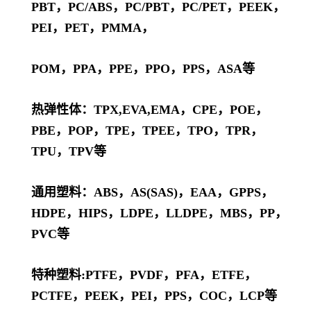
PBT，PC/ABS，PC/PBT，PC/PET，PEEK，
PEI，PET，PMMA，
POM，PPA，PPE，PPO，PPS，ASA等
热弹性体：TPX,EVA,EMA，CPE，POE，
PBE，POP，TPE，TPEE，TPO，TPR，
TPU，TPV等
通用塑料：ABS，AS(SAS)，EAA，GPPS，
HDPE，HIPS，LDPE，LLDPE，MBS，PP，
PVC等
特种塑料:PTFE，PVDF，PFA，ETFE，
PCTFE，PEEK，PEI，PPS，COC，LCP等