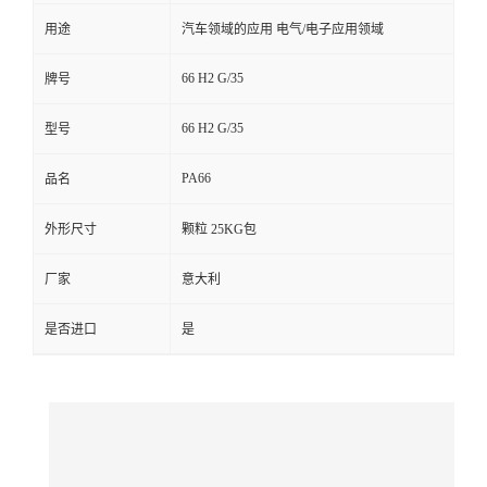
用途
汽车领域的应用 电气/电子应用领域
留
66 H2 G/35
牌号
言
66 H2 G/35
型号
PA66
品名
外形尺寸
颗粒 25KG包
厂家
意大利
是否进口
是