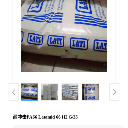
公
司
动
态
产
品
展
厅
耐冲击PA66 Latamid 66 H2 G/35
证