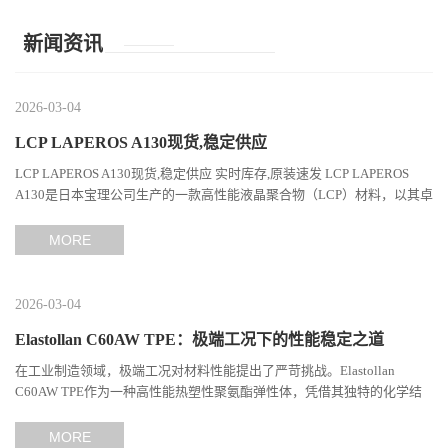
新闻资讯
2026-03-04
LCP LAPEROS A130现货,稳定供应
LCP LAPEROS A130现货,稳定供应 实时库存,原装速发 LCP LAPEROS
A130是日本宝理公司生产的一款高性能液晶聚合物（LCP）材料，以其卓
越的机械性能、耐热性和加工性能在工程塑料领域占据...
MORE
2026-03-04
Elastollan C60AW TPE：极端工况下的性能稳定之道
在工业制造领域，极端工况对材料性能提出了严苛挑战。Elastollan
C60AW TPE作为一种高性能热塑性聚氨酯弹性体，凭借其独特的化学结
构与工艺设计，在高温、高负荷、化学腐蚀等极端环境下展现...
MORE