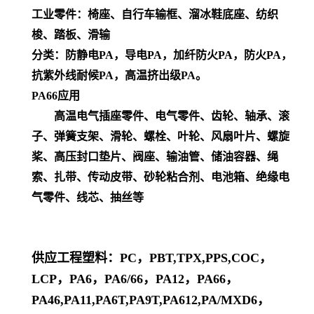
工业零件：椅座、自行车输框、溜冰鞋底座、纺织
梭、踏板、滑输
分类：防静电PA，导电PA，加纤防火PA，防火PA，
抗紫外线耐候PA，高温挤出级PA。
PA66应用
高温电气插座零件、电气零件、齿轮、轴承、滚
子、弹簧支架、滑轮、螺栓、叶轮、风扇叶片、螺旋
桨、高压封口垫片、阀座、输油管、储油容器、绳
索、扎带、传动皮带、砂轮粘合剂、电池箱、绝缘电
气零件、线芯、抽丝等
供应工程塑料：PC，PBT,TPX,PPS,COC，
LCP，PA6，PA6/66，PA12，PA66，
PA46,PA11,PA6T,PA9T,PA612,PA/MXD6，