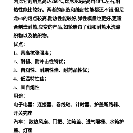
因此它的熔点高达260℃,比尼龙6要高出40℃左右,耐
热性能比较好。两者的织造和缝纫性能都还不错,但尼
龙66的熔点较高,耐热性能较好,弹性模量也更好,更适
合制造耐热,应变的产品,如轮胎帘子线和耐热水洗涤
织物以及梭织物。
优点：
1、具高抗张强度；
2、耐韧、耐冲击性特优；
3、自润性、耐磨性佳、耐药品性优；
4、低温特性佳；
5、具自熄性
用途：
电子电器：连接器、卷线轴、计时器、护盖断路器、
开关壳座
汽车： 散热风扇、门把、油箱盖、进气隔栅、水箱护
盖、灯座