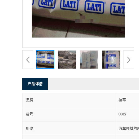
书
荣
誉
联
系
产品详请
方
品牌
拉蒂
式
0085
货号
在
用途
汽车领域的应
线