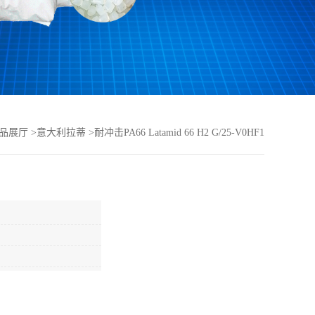
品展厅
>
意大利拉蒂
>
耐冲击PA66 Latamid 66 H2 G/25-V0HF1