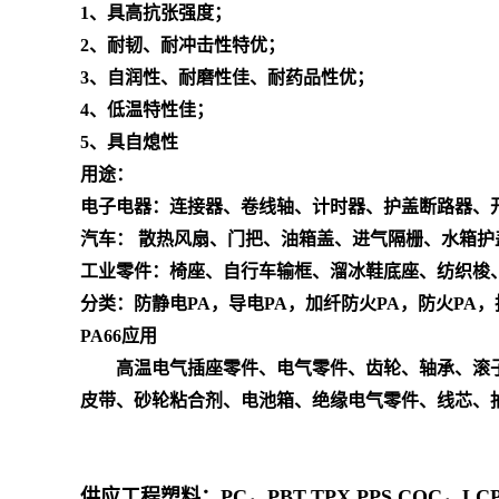
1、具高抗张强度；
2、耐韧、耐冲击性特优；
3、自润性、耐磨性佳、耐药品性优；
4、低温特性佳；
5、具自熄性
用途：
电子电器：连接器、卷线轴、计时器、护盖断路器、
汽车： 散热风扇、门把、油箱盖、进气隔栅、水箱护
工业零件：椅座、自行车输框、溜冰鞋底座、纺织梭
分类：防静电PA，导电PA，加纤防火PA，防火PA
PA66应用
高温电气插座零件、电气零件、齿轮、轴承、滚子
皮带、砂轮粘合剂、电池箱、绝缘电气零件、线芯、
供应工程塑料：PC，PBT,TPX,PPS,COC，LCP，