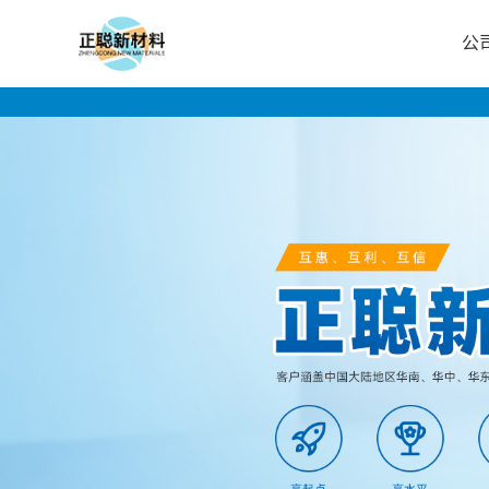
公
公
司
首
页
公
司
介
绍