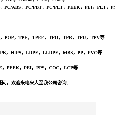
6，PBT，PC/ABS，PC/PBT，PC/PET，PEEK，PEI，PET
E，POP，TPE，TPEE，TPO，TPR，TPU，TPV等
PE，HIPS，LDPE，LLDPE，MBS，PP，PVC等
E，PEEK，PEI，PPS，COC，LCP等
疑问，欢迎来电来人至我公司咨询,