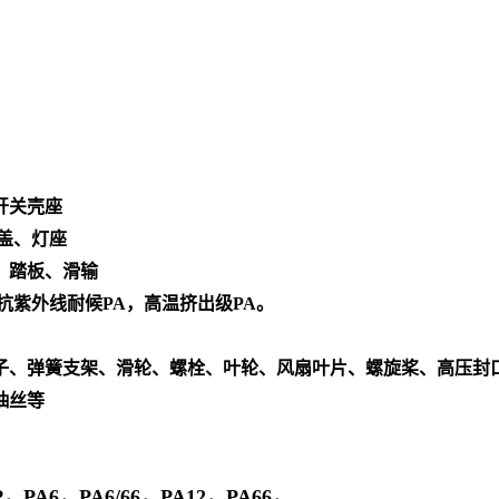
开关壳座
盖、灯座
、踏板、滑输
，抗紫外线耐候PA，高温挤出级PA。
、弹簧支架、滑轮、螺栓、叶轮、风扇叶片、螺旋桨、高压封口
抽丝等
PA6，PA6/66，PA12，PA66，