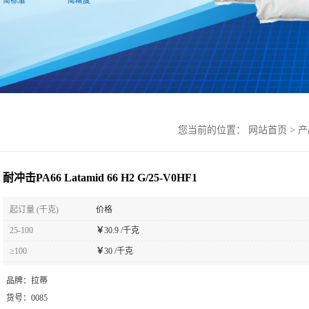
您当前的位置：
网站首页
>
产
耐冲击PA66 Latamid 66 H2 G/25-V0HF1
起订量 (千克)
价格
25-100
￥
30.9 /千克
≥100
￥
30 /千克
品牌：
拉蒂
货号：
0085