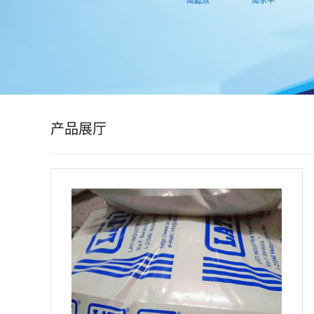
公
司
动
态
产品展厅
产
品
展
厅
证