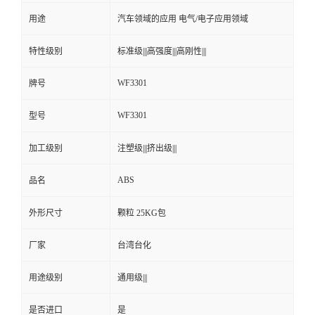
用途
汽车领域的应用 电气/电子应用领域
留
特性级别
标准级|||高强度|||高刚性|||
言
WF3301
牌号
WF3301
型号
加工级别
注塑级|||挤出级|||
ABS
品名
外形尺寸
颗粒 25KG包
厂家
台湾台化
用途级别
通用级|||
是否进口
是