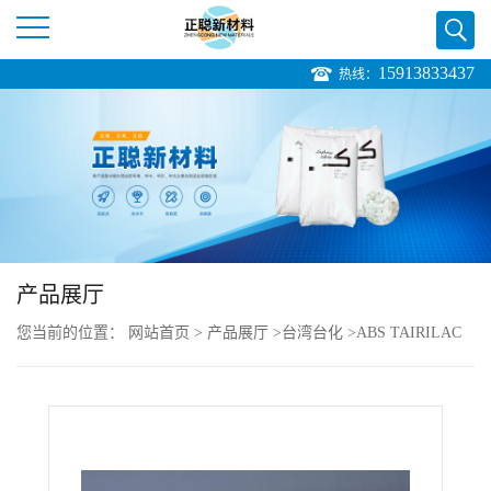
15913833437
热线：
公
司
首
页
产品展厅
公
您当前的位置：
网站首页
>
产品展厅
>
台湾台化
>
ABS TAIRILAC
司
WF3301
介
绍