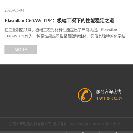
2026-03-04
Elastollan C60AW TPE：极端工况下的性能稳定之道
在工业制造领域，极端工况对材料性能提出了严苛挑战。Elastollan
C60AW TPE作为一种高性能热塑性聚氨酯弹性体，凭借其独特的化学结
构与工艺设计，在高温、高负荷、化学腐蚀等极端环境下展现...
MORE
服务咨询热线
15913833437
东莞市正聪新材料有限公司
版权所有 Copyright (©) 2026
XML
技术支持：