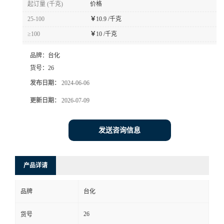
起订量 (千克)
价格
书
25-100
￥
10.9 /千克
≥100
￥
10 /千克
荣
品牌：
台化
誉
货号：
26
发布日期：
2024-06-06
联
更新日期：
2026-07-09
系
发送咨询信息
方
产品详请
式
品牌
台化
在
26
货号
线