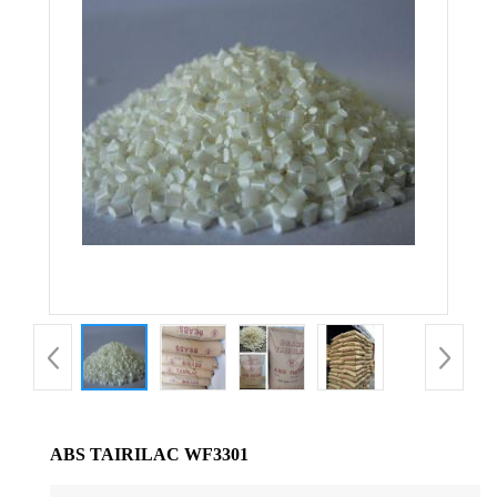
公
司
动
态
产
品
展
厅
ABS TAIRILAC WF3301
证