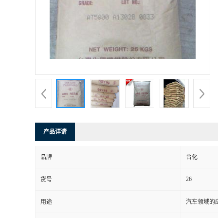
书
荣
誉
联
系
产品详请
方
品牌
台化
式
26
货号
在
用途
汽车领域的应
线