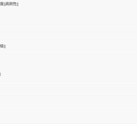
|||高刚性|||
|||
包