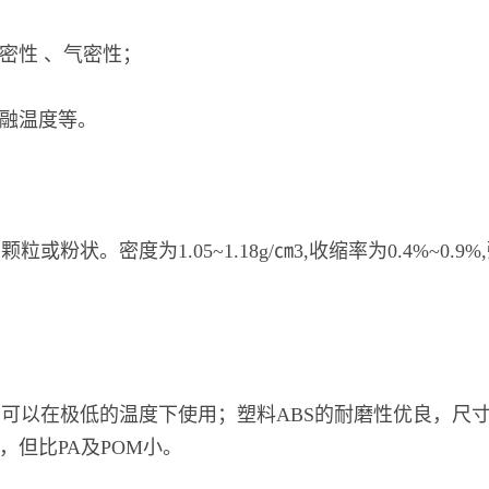
密性 、气密性；
熔融温度等。
状。密度为1.05~1.18g/㎝3,收缩率为0.4%~0.9%
。
，可以在极低的温度下使用；塑料ABS的耐磨性优良，尺
，但比PA及POM小。