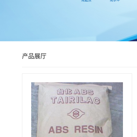
公
司
动
态
产品展厅
产
品
展
厅
证