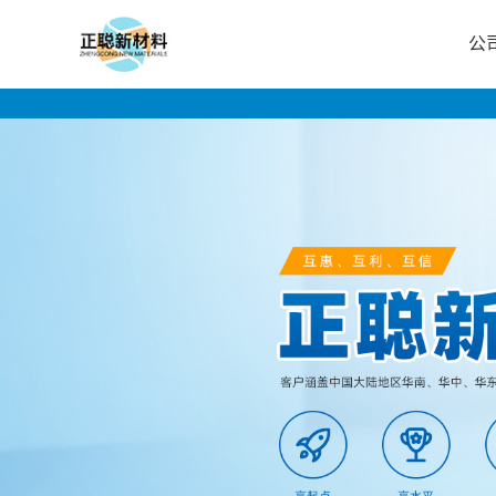
公
公
司
首
页
公
司
介
绍