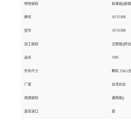
特性级别
标准级|||高强度
留
AF3538B
牌号
言
AF3538B
型号
加工级别
注塑级|||挤出级
ABS
品名
外形尺寸
颗粒 25KG
厂家
台湾台化
用途级别
通用级|||
是否进口
是