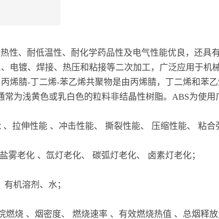
耐热性、耐低温性、耐化学药品性及电气性能优良，还具
属、电镀、焊接、热压和粘接等二次加工，广泛应用于机
-丁二烯-苯乙烯共聚物是由丙烯腈，丁二烯和苯乙烯组成的三
] ,简称ABS。ABS通常为浅黄色或乳白色的粒料非结晶性树脂。ABS为
、拉伸性能 、冲击性能、 撕裂性能、 压缩性能、 粘合
 盐雾老化 、氙灯老化、 碳弧灯老化、 卤素灯老化；
 、有机溶剂、水；
烷燃烧 、烟密度、 燃烧速率 、有效燃烧热值 、总烟释