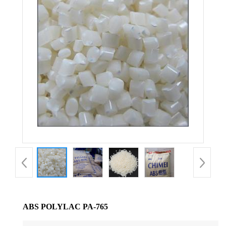
公
司
动
态
产
品
展
厅
ABS POLYLAC PA-765
证