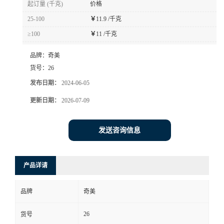
起订量 (千克)
价格
书
25-100
￥
11.9 /千克
≥100
￥
11 /千克
荣
品牌：
奇美
誉
货号：
26
发布日期：
2024-06-05
联
更新日期：
2026-07-09
系
发送咨询信息
方
产品详请
式
品牌
奇美
在
26
货号
线