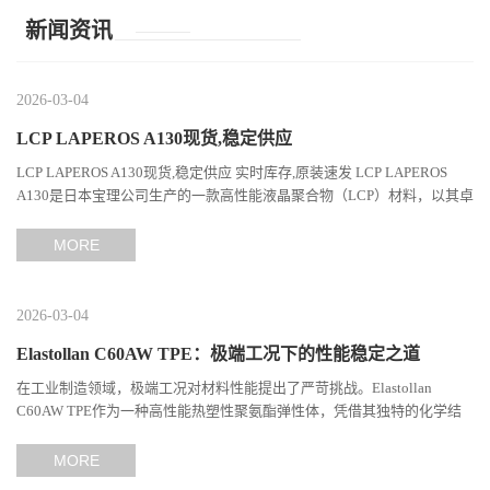
新闻资讯
2026-03-04
LCP LAPEROS A130现货,稳定供应
LCP LAPEROS A130现货,稳定供应 实时库存,原装速发 LCP LAPEROS
A130是日本宝理公司生产的一款高性能液晶聚合物（LCP）材料，以其卓
越的机械性能、耐热性和加工性能在工程塑料领域占据...
MORE
2026-03-04
Elastollan C60AW TPE：极端工况下的性能稳定之道
在工业制造领域，极端工况对材料性能提出了严苛挑战。Elastollan
C60AW TPE作为一种高性能热塑性聚氨酯弹性体，凭借其独特的化学结
构与工艺设计，在高温、高负荷、化学腐蚀等极端环境下展现...
MORE