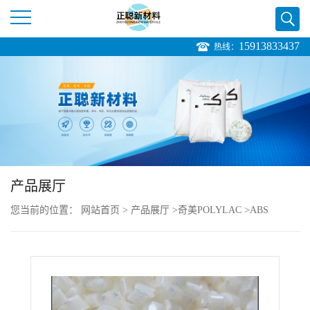
15913833437
热线：
公
司
首
页
产品展厅
公
您当前的位置：
网站首页
>
产品展厅
>
奇美POLYLAC
>
ABS
司
POLYLAC PA-765
介
绍