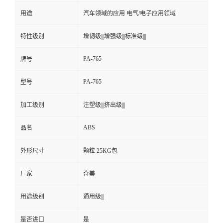
用途
汽车领域的应用 电气/电子应用领域
留
特性级别
增韧级|||增强级|||标准级|||
言
PA-765
牌号
PA-765
型号
加工级别
注塑级|||挤出级|||
ABS
品名
外形尺寸
颗粒 25KG包
厂家
奇美
用途级别
通用级|||
是否进口
是