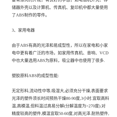
储器外壳以及计算机、传真机、复印机中都大量使用
了ABS制作的零件。
3、家用电器
由于ABS有高的光泽和易成型性，所以在家电和小家
电中更有着广泛的市场，如家用传真机、音响、VCD
中也大量选用ABS为原料，吸尘器中也使用了很多.
塑胶原料ABS的成型性能:
无定形料,流动性中等,吸湿大,必须充分干燥,表面要求
光泽的塑件须长时间预热干燥80-90度,3小时.宜取高料
温,高模温,但料温过高易分解(分解温度为>270度).对
精度较高的塑件,模温宜取50-60度,对高光泽.耐热塑件,