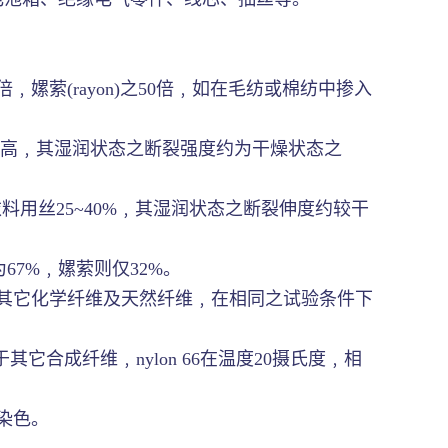
嫘萦(rayon)之50倍﹐如在毛纺或棉纺中掺入
d甚至更高﹐其湿润状态之断裂强度约为干燥状态之
料用丝25~40%﹐其湿润状态之断裂伸度约较干
7%﹐嫘萦则仅32%。
其它化学纤维及天然纤维﹐在相同之试验条件下
合成纤维﹐nylon 66在温度20摄氏度﹐相
染色。