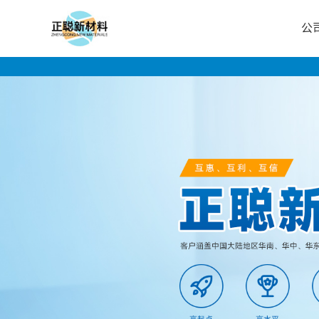
公
公
司
首
页
公
司
介
绍