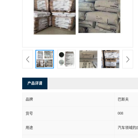
书
荣
誉
联
系
产品详请
方
品牌
巴斯夫
式
008
货号
在
用途
汽车领域的应
线