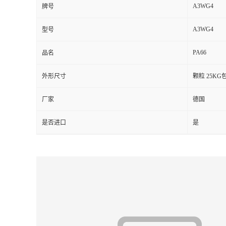
A3WG4
牌号
留
A3WG4
型号
言
PA66
品名
外形尺寸
颗粒 25KG
厂家
德国
是否进口
是