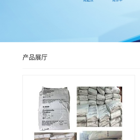
公
司
动
态
产品展厅
产
品
展
厅
证