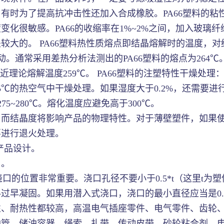
有时为了提高抗冲击性还加入合成橡胶。PA66塑料的粘
很敏感。PA66的收缩率在1%~2%之间，加入玻璃纤维
大的。 PA66塑料热性质熔点即结晶熔解时的温度，对
波动。通常采用差热分析法测出的PA66塑料的熔点为26
℃。接近理论熔解温度259℃。 PA66塑料的注塑特性干燥
℃的热空气中干燥处理。如果湿度大于0.2%，还需要进行
75~280℃。熔化温度应避免高于300℃。
，而结晶度将影响产品的物理特性。对于薄壁塑件，如果使
要进行退火处理。
和产品设计。
）。
浇口的位置非常重要。浇口孔径不要小于0.5*t（这里t
凝固。如果用潜入式浇口，浇口的最小直径应当是0.75mm
性、耐热性都较高，高温电气插座零件、电气零件、齿轮
油管、储油容器、绳索、扎带、传动皮带、砂轮粘合剂、