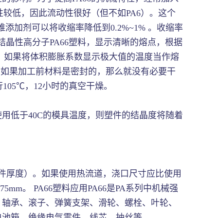
性较低，因此流动性很好（但不如PA6）。这个
添加剂可以将收缩率降低到0.2%~1% 。收缩率
结晶性高分子PA66塑料，显示清晰的熔点，根据
4℃。如果将体积膨胀系数显示极大值的温度当作熔
处理：如果加工前材料是密封的，那么就没有必要干
105℃，12小时的真空干燥。
用低于40C的模具温度，则塑件的结晶度将随着
为塑件厚度）。如果使用热流道，浇口尺寸应比使用
。 PA66塑料应用PA66是PA系列中机械强
、轴承、滚子、弹簧支架、滑轮、螺栓、叶轮、
电池箱、绝缘电气零件、线芯、抽丝等。