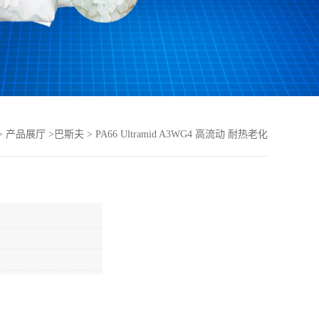
>
产品展厅
>
巴斯夫
>
PA66 Ultramid A3WG4 高流动 耐热老化