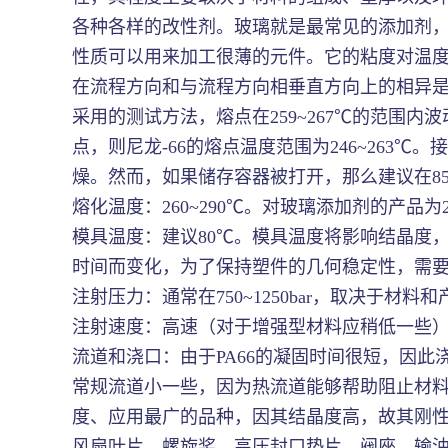
各种各样的改性剂。玻璃就是最常见的添加剂，
性质可以用来加工很薄的元件。它的粘度对温度变化
在流程方向和与流程方向相垂直方向上的相异是较
采用的测试方法，熔点在259~267℃的范围内
点，则尼龙-66的熔点温度范围为246~263
燥。然而，如果储存容器被打开，那么建议在85
熔化温度：260~290℃。对玻璃添加剂的产品为2
模具温度：建议80℃。模具温度将影响结晶度
时间而变化，为了保持塑件的几何稳定性，需
注射压力：通常在750~1250bar，取决于材料
注射速度：高速（对于增强型材料应稍低一些
流道和浇口：由于PA66的凝固时间很短，因此
常规流道小一些，因为热流道能够帮助阻止材料过早
度、应用最广的品种，因其结晶度高，故其刚
风扇叶片、螺旋桨、高压封口垫片、阀座、输