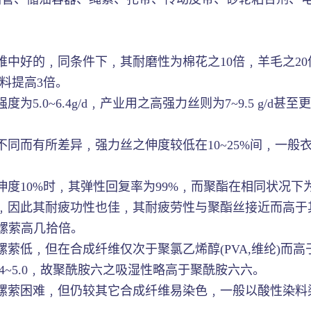
好的﹐同条件下﹐其耐磨性为棉花之10倍﹐羊毛之20倍﹐
料提高3倍。
5.0~6.4g/d﹐产业用之高强力丝则为7~9.5 g/
同而有所差异﹐强力丝之伸度较低在10~25%间﹐一般衣
度10%时﹐其弹性回复率为99%﹐而聚酯在相同状况下为6
﹐因此其耐疲功性也佳﹐其耐疲劳性与聚酯丝接近而高于
比嫘萦高几拾倍。
低﹐但在合成纤维仅次于聚氯乙烯醇(PVA,维纶)而高于其它
则为3.4~5.0﹐故聚酰胺六之吸湿性略高于聚酰胺六六。
嫘萦困难﹐但仍较其它合成纤维易染色﹐一般以酸性染料