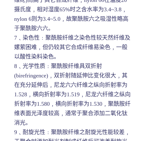
摄氏度﹐相对湿度65%时之含水率为3.4~3.8﹐
nylon 6则为3.4~5.0﹐故聚酰胺六之吸湿性略高
于聚酰胺六六。
7﹑染色性﹕聚酰胺纤维之染色性较天然纤维及
嫘萦困难﹐但仍较其它合成纤维易染色﹐一般
以酸性染料染色。
8﹑光学性质﹕聚酰胺纤维具双折射
(birefringence)﹐双折射随延伸比变化很大﹐其
在充分延伸后﹐尼龙六六纤维之纵向折射率为
1.528﹐横向折射率为1.519﹐尼龙六纤维之纵向
折射率为1.580﹐横向折射率为1.530﹐聚酰胺纤
维表面光泽度较高﹐通常于聚合添加二氧化钛
消光。
9﹑耐旋光性﹕聚酰胺纤维之耐旋光性能较差﹐