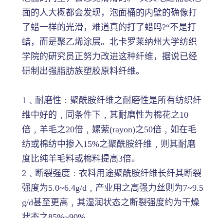
面的人大概都会发现，泡面桶的内壁的确像打
了蜡一样的光滑，难道真的打了蜡吗?“不是打
蜡，而是聚乙烯涂层。北卡罗莱纳州大学纺织
学院的研究员正努力改进这种纤维，据说已经
研制出强脂肪族塑胶原料纤维。
1﹑耐磨性﹕聚酰胺纤维之耐磨性是所有纺织纤
维中好的﹐同条件下﹐其耐磨性为棉花之10
倍﹐羊毛之20倍﹐嫘萦(rayon)之50倍﹐如在毛
纺或棉纺中掺入15%之聚酰胺纤维﹐则其耐磨
度比纯羊毛料或棉料提高3倍。
2﹑断裂强度﹕衣料用途聚酰胺纤维长纤其断裂
强度为5.0~6.4g/d﹐产业用之高强力丝则为7~9.5
g/d甚至更高﹐其湿润状态之断裂强度约为干燥
状态之85%~90%。