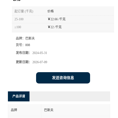
书
起订量 (千克)
价格
25-100
￥
22.66 /千克
荣
≥100
￥
22 /千克
誉
品牌：
巴斯夫
货号：
008
联
发布日期：
2024-05-31
系
更新日期：
2026-07-09
方
发送咨询信息
式
产品详请
在
品牌
巴斯夫
线