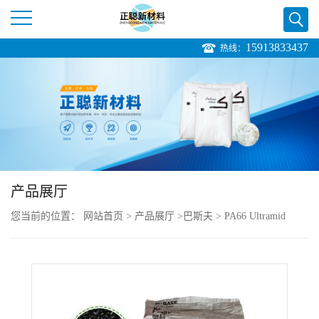
15913833437
热线：
公
司
首
页
产品展厅
公
您当前的位置：
网站首页
>
产品展厅
>
巴斯夫
>
PA66 Ultramid
司
A3WG10 BK00564 刚性高 良好的耐热老化
介
绍