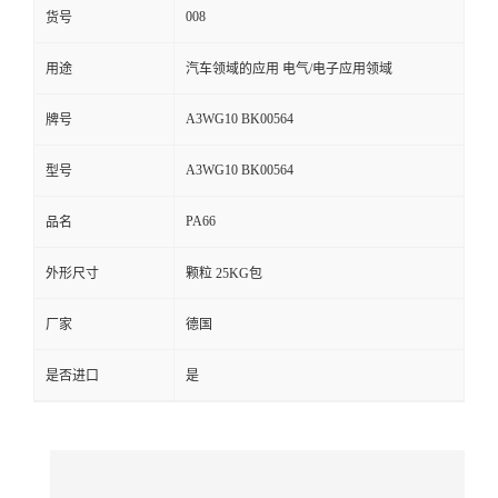
008
货号
留
用途
汽车领域的应用 电气/电子应用领域
言
A3WG10 BK00564
牌号
A3WG10 BK00564
型号
PA66
品名
外形尺寸
颗粒 25KG包
厂家
德国
是否进口
是