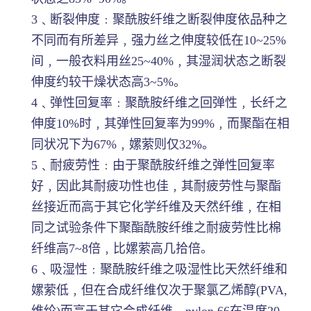
3﹑断裂伸度﹕聚酰胺纤维之断裂伸度依品种之
不同而有所差异﹐强力丝之伸度较低在10~25%
间﹐一般衣料用丝25~40%﹐其湿润状态之断裂
伸度约较干燥状态高3~5%。
4﹑弹性回复率﹕聚酰胺纤维之回弹性﹐长纤之
伸度10%时﹐其弹性回复率为99%﹐而聚酯在相
同状况下为67%﹐嫘萦则仅32%。
5﹑耐疲劳性﹕由于聚酰胺纤维之弹性回复率
好﹐因此其耐疲功性也佳﹐其耐疲劳性与聚酯
丝接近而高于其它化学纤维及天然纤维﹐在相
同之试验条件下聚酯酰胺纤维之耐疲劳性比棉
纤维高7~8倍﹐比嫘萦高几拾倍。
6﹑吸湿性﹕聚酰胺纤维之吸湿性比天然纤维和
嫘萦低﹐但在合成纤维仅次于聚氯乙烯醇(PVA,
维纶)而高于其它合成纤维﹐nylon 66在温度20