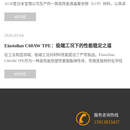
A130是日本宝理公司生产的一款高性能液晶聚合物（LCP）材料，以其卓
越的机械性能、耐热性和加工性能在工程塑料领域占据...
MORE
2026-03-04
Elastollan C60AW TPE：极端工况下的性能稳定之道
在工业制造领域，极端工况对材料性能提出了严苛挑战。Elastollan
C60AW TPE作为一种高性能热塑性聚氨酯弹性体，凭借其独特的化学结
构与工艺设计，在高温、高负荷、化学腐蚀等极端环境下展现...
MORE
服务咨询热线
15913833437