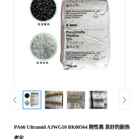
公
司
动
态
产
品
展
厅
PA66 Ultramid A3WG10 BK00564 刚性高 良好的耐热
证
老化