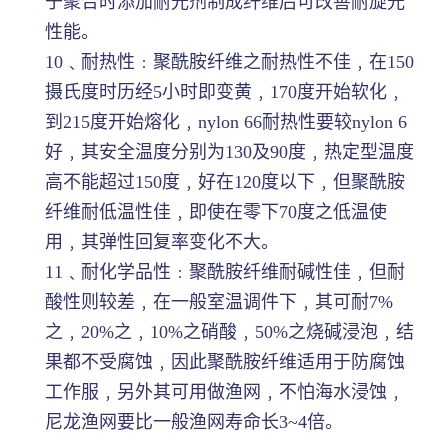
于聚合时添加耐光剂制成纤维后可改善耐旋光
性能。
10﹑耐热性﹕聚酰胺纤维之耐热性不佳﹐在150
摄氏度时历经5小时即变黄﹐170度开始软化﹐
到215度开始熔化﹐nylon 66耐热性要较nylon 6
好﹐其安全温度分别为130及90度﹐热定型温度
高不能超过150度﹐好在120度以下﹐但聚酰胺
纤维耐低温性佳﹐即使在零下70度之低温使
用﹐其弹性回复率变化不大。
11﹑耐化学品性﹕聚酰胺纤维耐碱性佳﹐但耐
酸性则较差﹐在一般室温调件下﹐其可耐7%
之﹐20%之﹐10%之硝酸﹐50%之烧碱浸泡﹐结
果都不受腐蚀﹐因此聚酰胺纤维适用于防腐蚀
工作服﹐另外其可用做渔网﹐不怕海水浸蚀﹐
尼龙渔网要比一般渔网寿命长3~4倍。