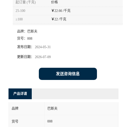
起订量 (千克)
价格
书
25-100
￥
22.66 /千克
≥100
￥
22 /千克
荣
品牌：
巴斯夫
誉
货号：
008
发布日期：
2024-05-31
联
更新日期：
2026-07-09
系
发送咨询信息
方
产品详请
式
品牌
巴斯夫
在
008
货号
线