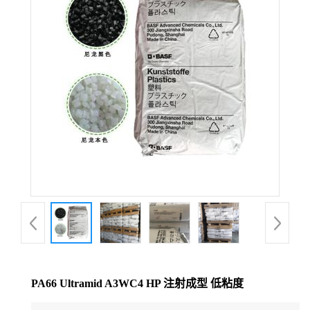
公
司
动
态
产
品
展
厅
PA66 Ultramid A3WC4 HP 注射成型 低粘度
证