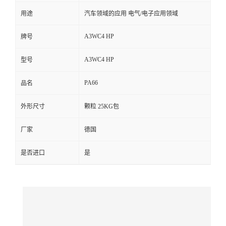
用途
汽车领域的应用 电气/电子应用领域
留
A3WC4 HP
牌号
言
A3WC4 HP
型号
PA66
品名
外形尺寸
颗粒 25KG包
厂家
德国
是否进口
是