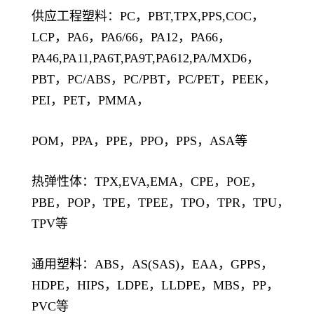
供应工程塑料：PC，PBT,TPX,PPS,COC，
LCP，PA6，PA6/66，PA12，PA66，
PA46,PA11,PA6T,PA9T,PA612,PA/MXD6，
PBT，PC/ABS，PC/PBT，PC/PET，PEEK，
PEI，PET，PMMA，
POM，PPA，PPE，PPO，PPS，ASA等
热弹性体：TPX,EVA,EMA，CPE，POE，
PBE，POP，TPE，TPEE，TPO，TPR，TPU，
TPV等
通用塑料：ABS，AS(SAS)，EAA，GPPS，
HDPE，HIPS，LDPE，LLDPE，MBS，PP，
PVC等