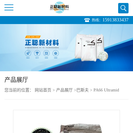
15913833437
热线：
公
司
首
页
产品展厅
公
您当前的位置：
网站首页
>
产品展厅
>
巴斯夫
>
PA66 Ultramid
司
A3WC4 HP 注射成型 低粘度
介
绍