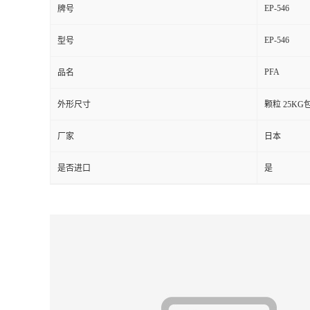
EP-546
牌号
留
EP-546
型号
言
PFA
品名
外形尺寸
颗粒 25KG
厂家
日本
是否进口
是