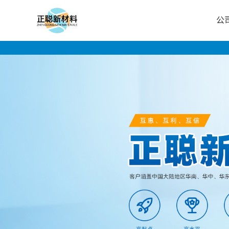
公
公
司
首
页
公
司
介
绍