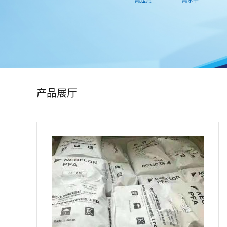
公
司
动
态
产品展厅
产
品
展
厅
证