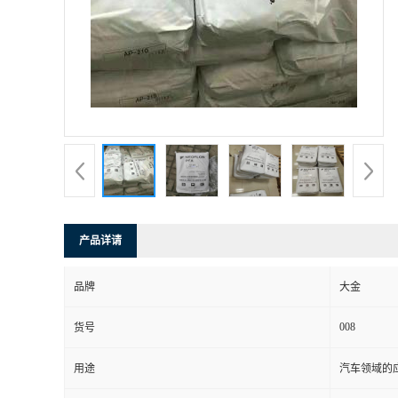
书
荣
誉
联
系
产品详请
方
品牌
大金
式
008
货号
在
用途
汽车领域的应
线