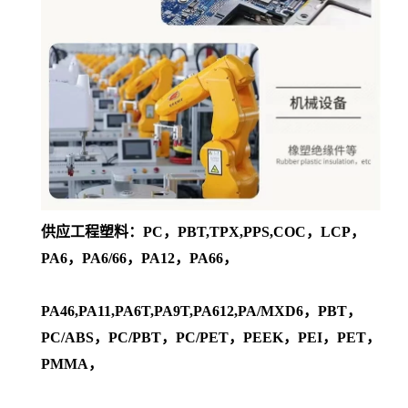
供应工程塑料：PC，PBT,TPX,PPS,COC，LCP，
PA6，PA6/66，PA12，PA66，
PA46,PA11,PA6T,PA9T,PA612,PA/MXD6，PBT，
PC/ABS，PC/PBT，PC/PET，PEEK，PEI，PET，
PMMA，