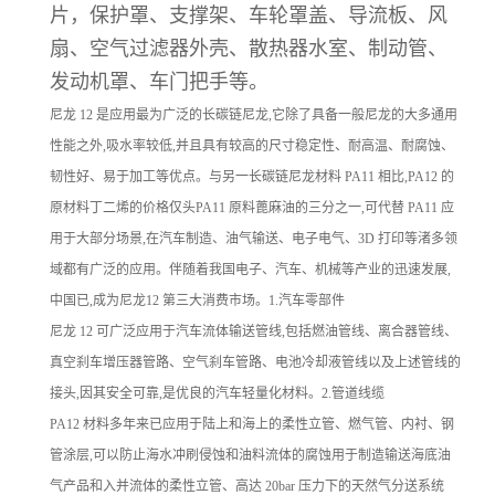
片，保护罩、支撑架、车轮罩盖、导流板、风
扇、空气过滤器外壳、散热器水室、制动管、
发动机罩、车门把手等。
尼龙 12 是应用最为广泛的长碳链尼龙,它除了具备一般尼龙的大多通用
性能之外,吸水率较低,并且具有较高的尺寸稳定性、耐高温、耐腐蚀、
韧性好、易于加工等优点。与另一长碳链尼龙材料 PA11 相比,PA12 的
原材料丁二烯的价格仅头PA11 原料蓖麻油的三分之一,可代替 PA11 应
用于大部分场景,在汽车制造、油气输送、电子电气、3D 打印等渚多领
域都有广泛的应用。伴随着我国电子、汽车、机械等产业的迅速发展,
中国已,成为尼龙12 第三大消费市场。1.汽车零部件
尼龙 12 可广泛应用于汽车流体输送管线,包括燃油管线、离合器管线、
真空刹车增压器管路、空气刹车管路、电池冷却液管线以及上述管线的
接头,因其安全可靠,是优良的汽车轻量化材料。2.管道线缆
PA12 材料多年来已应用于陆上和海上的柔性立管、燃气管、内衬、钢
管涂层,可以防止海水冲刷侵蚀和油料流体的腐蚀用于制造输送海底油
气产品和入并流体的柔性立管、高达 20bar 压力下的天然气分送系统