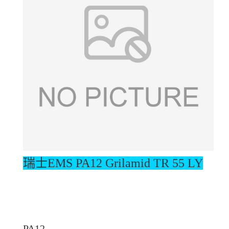
瑞士EMS PA12
Grilamid TR 55 LY
PA12