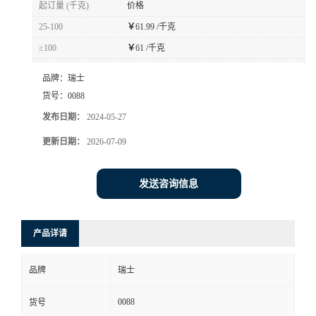
起订量 (千克)
价格
书
25-100
￥
61.99 /千克
≥100
￥
61 /千克
荣
品牌：
瑞士
誉
货号：
0088
发布日期：
2024-05-27
联
更新日期：
2026-07-09
系
发送咨询信息
方
产品详请
式
品牌
瑞士
在
0088
货号
线