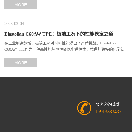
MORE
2026-03-04
Elastollan C60AW TPE：极端工况下的性能稳定之道
在工业制造领域，极端工况对材料性能提出了严苛挑战。Elastollan
C60AW TPE作为一种高性能热塑性聚氨酯弹性体，凭借其独特的化学结
构与工艺设计，在高温、高负荷、化学腐蚀等极端环境下展现...
MORE
服务咨询热线
15913833437