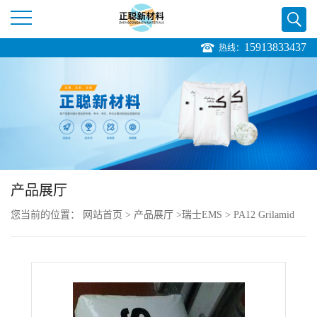
15913833437
热线：
公
司
首
页
产品展厅
公
您当前的位置：
网站首页
>
产品展厅
>
瑞士EMS
>
PA12 Grilamid
司
TR 55 LY 抗紫外线 塑胶颗粒
介
绍