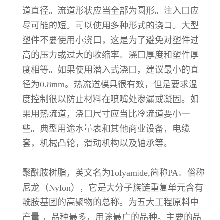
道直径。流道形状应当全部为圆形。注入口应
尽可能的短。可以使用多种形式的浇口。大型
塑件不要使用小浇口，这是为了避免对塑件过
高的压力或过大的收缩率。浇口厚度和塑件厚
度相等。如果使用潜入式浇口，建议最小的直
径为0.8mm。热流道模具很有效，但是要求温
度控制很以防止材料在喷嘴处渗漏或凝固。如
果用热流道，浇口尺寸应当比冷流道要小一
些。典型用途水量表和其他商业设备，电缆
套，机械凸轮，滑动机构以及轴承等。
聚酰胺树脂，英文名为1olyamide,简称PA。俗称
尼龙（Nylon），它是大分子族链重复单元含有
酰胺基团的高聚物的总称。为五大工程原料中
产量 ，品种最多，用途最广的品种。主要的品