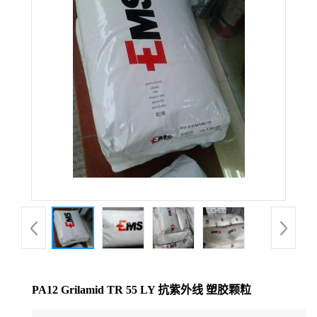
公
司
动
态
产
品
展
厅
PA12 Grilamid TR 55 LY 抗紫外线 塑胶颗粒
证