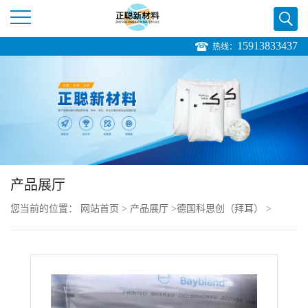
15913833437
热线：
公
司
首
页
产品展厅
公
您当前的位置：
网站首页
>
产品展厅
>
德国科思创（拜耳）
>
司
PC/ABS Bayblend FR3110 TV
介
绍