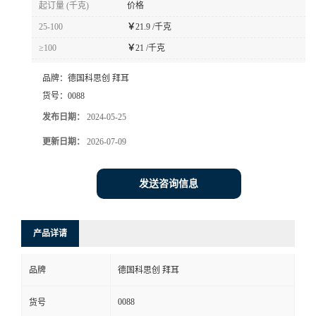
起订量 (千克)
价格
书
25-100
￥
21.9 /千克
≥100
￥
21 /千克
荣
品牌：
德国科思创 拜耳
誉
货号：
0088
发布日期：
2024-05-25
联
更新日期：
2026-07-09
系
发送咨询信息
方
产品详请
式
品牌
德国科思创 拜耳
在
0088
货号
线