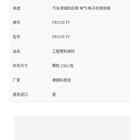
用途
汽车领域的应用 电气/电子应用领域
留
FR3110 TV
牌号
言
FR3110 TV
型号
品名
工程塑料原料
外形尺寸
颗粒 25KG包
厂家
德国科思创
是否进口
是