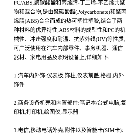
PC/ABS,聚碳酸酯和丙烯腈-丁二烯-苯乙烯共聚
物和混合物,是由聚碳酸酯(Polycarbonate)和聚丙
烯腈(ABS)合金而成的热可塑性塑胶,结合了两
种材料的优异特性,ABS材料的成型性和PC的机
械性、冲击强度和耐温、抗紫外线(UV)等性质,
可广泛使用在汽车内部零件、事务机器、通信
器材、家电用品及照明设备上,详细如下:
1.汽车内外饰:仪表板,饰柱,仪表前盖,格栅,内外
饰件
2.商务设备机壳和内置部件:笔记本/台式电脑,复
印机,打印机,绘图仪,显示器
3.电信,移动电话外壳,附件以及智能卡(SIM卡):