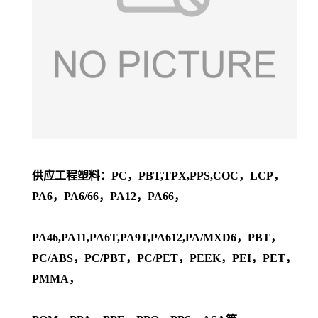
供应工程塑料：PC，PBT,TPX,PPS,COC，LCP，
PA6，PA6/66，PA12，PA66，
PA46,PA11,PA6T,PA9T,PA612,PA/MXD6，PBT，
PC/ABS，PC/PBT，PC/PET，PEEK，PEI，PET，
PMMA，