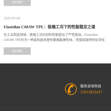
MORE
2026-03-04
Elastollan C60AW TPE：极端工况下的性能稳定之道
在工业制造领域，极端工况对材料性能提出了严苛挑战。Elastollan
C60AW TPE作为一种高性能热塑性聚氨酯弹性体，凭借其独特的化学结
构与工艺设计，在高温、高负荷、化学腐蚀等极端环境下展现...
MORE
服务咨询热线
15913833437