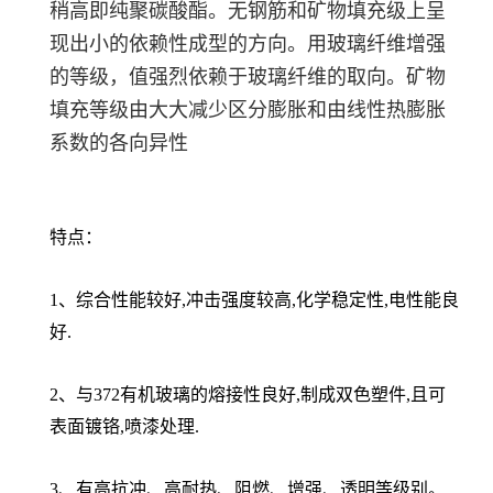
稍高即纯聚碳酸酯。无钢筋和矿物填充级上呈
现出小的依赖性成型的方向。用玻璃纤维增强
的等级，值强烈依赖于玻璃纤维的取向。矿物
填充等级由大大减少区分膨胀和由线性热膨胀
系数的各向异性
特点：
1、综合性能较好,冲击强度较高,化学稳定性,电性能良
好.
2、与372有机玻璃的熔接性良好,制成双色塑件,且可
表面镀铬,喷漆处理.
3、有高抗冲、高耐热、阻燃、增强、透明等级别。