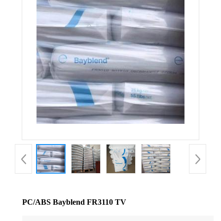
公
司
动
态
产
品
展
厅
PC/ABS Bayblend FR3110 TV
证