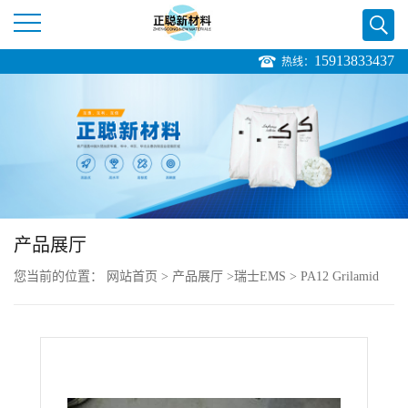
15913833437
热线：
公
司
首
页
产品展厅
公
您当前的位置：
网站首页
>
产品展厅
>
瑞士EMS
>
PA12 Grilamid
司
LV-50H FWA black 9225
介
绍