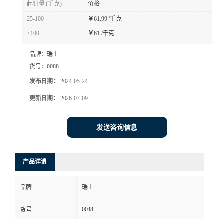
起订量 (千克)
价格
书
25-100
￥
61.99 /千克
≥100
￥
61 /千克
荣
品牌：
瑞士
誉
货号：
0088
发布日期：
2024-05-24
联
更新日期：
2026-07-09
系
发送咨询信息
方
产品详请
式
品牌
瑞士
在
0088
货号
线