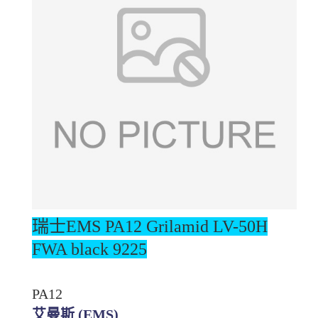
瑞士EMS PA12
Grilamid LV-50H
FWA black 9225
PA12
艾曼斯 (EMS)