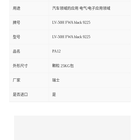
用途
汽车领域的应用 电气/电子应用领域
留
LV-50H FWA black 9225
牌号
言
LV-50H FWA black 9225
型号
PA12
品名
外形尺寸
颗粒 25KG包
厂家
瑞士
是否进口
是