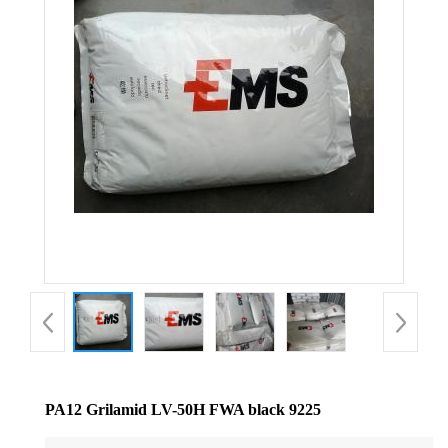
公
司
动
态
产
品
展
厅
PA12 Grilamid LV-50H FWA black 9225
证