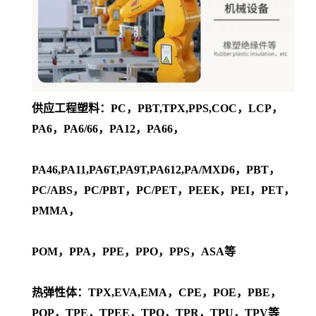
供应工程塑料：PC，PBT,TPX,PPS,COC，LCP，
PA6，PA6/66，PA12，PA66，
PA46,PA11,PA6T,PA9T,PA612,PA/MXD6，PBT，
PC/ABS，PC/PBT，PC/PET，PEEK，PEI，PET，
PMMA，
POM，PPA，PPE，PPO，PPS，ASA等
热弹性体：TPX,EVA,EMA，CPE，POE，PBE，
POP，TPE，TPEE，TPO，TPR，TPU，TPV等