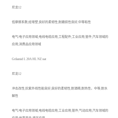
尼龙12
低摩擦系数;经增塑;良好的柔韧性;耐磨损性良好;中等粘性
电气/电子应用领域;电线电缆应用;工程配件;工业应用;管件;汽车领域的
应用;消费品应用领域
Grilamid L 20A HL NZ nat
尼龙12
冲击改性;抗紫外线性能良好;良好的柔韧性;耐酒精;耐热性，中等;耐水
解性
电气/电子应用领域;电线电缆应用;工业应用;管件;气动应用;汽车领域的
应用;体育用品;液压应用