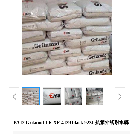
公
司
动
态
产
品
展
厅
PA12 Grilamid TR XE 4139 black 9231 抗紫外线耐水解
证