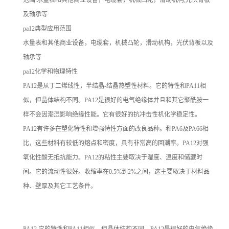
及轴承等
pa12典型应用范围
水量表和其他商业设备，电缆套，机械凸轮，滑动机构，光伏背板以及
轴承等
pa12化学和物理特性
PA12是从丁二烯线性，半结晶-结晶热塑性材料。它的特性和PA11相
似，但晶体结构不同。PA12是很好的电气绝缘体并且和其它聚酰胺一
样不会因潮湿影响绝缘性能。它有很好的抗冲击性机化学稳定性。
PA12有许多在塑化特性和增强特性方面的改良品种。和PA6及PA66相
比，这些材料有较低的熔点和密度，具有非常高的回潮率。PA12对强
氧化性酸无抵抗能力。PA12的粘性主要取决于湿度、温度和储藏时
间。它的流动性很好。收缩率在0.5%到2%之间，这主要取决于材料品
种、壁厚及其它工艺条件。
PA12 它的特性和PA11相似，但晶体结构不同。PA12是很好的电气绝缘