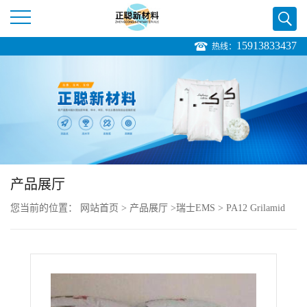
15913833437
热线：
公
司
首
页
产品展厅
公
您当前的位置：
网站首页
>
产品展厅
>
瑞士EMS
>
PA12 Grilamid
司
TR XE 4139 black 9231 抗紫外线耐水解
介
绍