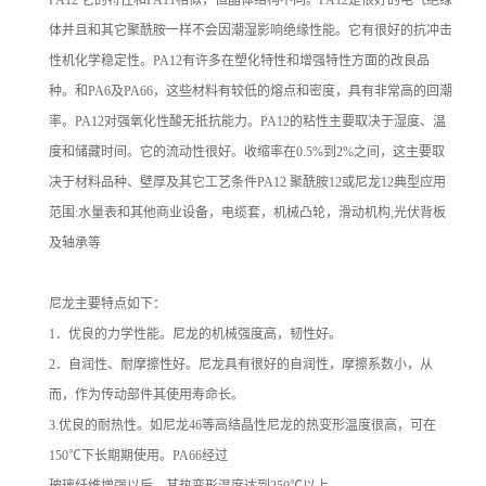
体并且和其它聚酰胺一样不会因潮湿影响绝缘性能。它有很好的抗冲击
性机化学稳定性。PA12有许多在塑化特性和增强特性方面的改良品
种。和PA6及PA66，这些材料有较低的熔点和密度，具有非常高的回潮
率。PA12对强氧化性酸无抵抗能力。PA12的粘性主要取决于湿度、温
度和储藏时间。它的流动性很好。收缩率在0.5%到2%之间，这主要取
决于材料品种、壁厚及其它工艺条件PA12 聚酰胺12或尼龙12典型应用
范围:水量表和其他商业设备，电缆套，机械凸轮，滑动机构,光伏背板
及轴承等
尼龙主要特点如下：
1．优良的力学性能。尼龙的机械强度高，韧性好。
2．自润性、耐摩擦性好。尼龙具有很好的自润性，摩擦系数小，从
而，作为传动部件其使用寿命长。
3.优良的耐热性。如尼龙46等高结晶性尼龙的热变形温度很高，可在
150℃下长期期使用。PA66经过
玻璃纤维增强以后，其热变形温度达到250℃以上。