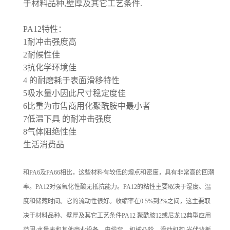
于材料品种,壁厚及其它工艺条件.
PA12特性：
1耐冲击强度高
2耐候性佳
3抗化学环境佳
4 的耐磨耗于表面滑移特性
5吸水量小因此尺寸稳定度佳
6比重为市售商用化聚酰胺中最小者
7低温下具 的耐冲击强度
8气体阻绝性佳
生活消费品
和PA6及PA66相比，这些材料有较低的熔点和密度，具有非常高的回潮
率。PA12对强氧化性酸无抵抗能力。PA12的粘性主要取决于湿度、温
度和储藏时间。它的流动性很好。收缩率在0.5%到2%之间，这主要取
决于材料品种、壁厚及其它工艺条件PA12 聚酰胺12或尼龙12典型应用
范围:水量表和其他商业设备，电缆套，机械凸轮，滑动机构,光伏背板