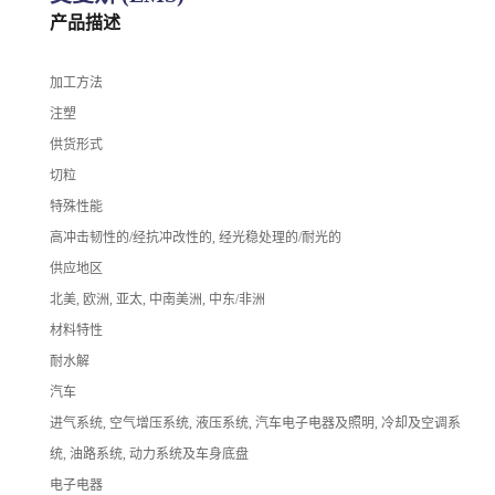
产品描述
加工方法
注塑
供货形式
切粒
特殊性能
高冲击韧性的/经抗冲改性的, 经光稳处理的/耐光的
供应地区
北美, 欧洲, 亚太, 中南美洲, 中东/非洲
材料特性
耐水解
汽车
进气系统, 空气增压系统, 液压系统, 汽车电子电器及照明, 冷却及空调系
统, 油路系统, 动力系统及车身底盘
电子电器