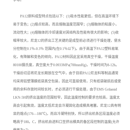
PA12原料成型特点包括以下：(1)吸水性能更低，但在高温环境下
易于变色；(2)熔点较高，而且熔融温度范围窄；(3)熔融体的粘度小，
流动性大；(4)熔融体的冷却速度对其结构及性能有很大的影响；(5)收
缩率较大，尼龙12的挤出工艺关键的是成型前必须进行干燥处理，使水
分控制在0.1％-0.3％ 范围内(在0.1％以下)。由于高温下PA12塑料易氧
化，有降解和变色的倾向，PA12材料因此宜采用真空干燥，干燥温度
80100摄氏度，真空度大于0.0933MPa(700mmHg)，干燥时间为8-12h。
干燥后切忌将尼龙长期放在空气中，由于目前PA12尼龙料等制品通常
均采用铝塑薄膜纸袋真空包装，因此可直接使用，只有纸袋破损后或使
用的余料存放时间较长时，才必须进行干燥处理，由于EMS Grilamid
LKN-5H的挤出温度的范围较窄，因此温度控制的要求也较高，温度太
高会引起焦烧，温度太低尼龙会冷凝固化造成模具堵塞。尼龙12具有明
显的熔点(176—180℃)，而且冷凝特别快，所以挤出机各区段温度必须
略高于180。C，挤出机自进料口至挤出模具的备区段控制的温度(允许
偏差为±7).