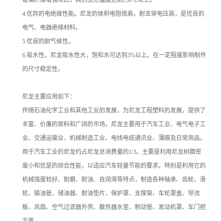
4.优异的电绝缘性能。尼龙的体积电阻很高，耐击穿电压高，是优良的
电气、电器绝缘材料。
5.优良的耐气候性。
6.吸水性。尼龙吸水性大，饱和水可达到3%以上。在一定程度影响制件
的尺寸稳定性。
尼龙主要应用如下：
伴随石油化学工业和其他工业的发展，为尼龙工程塑料的发展，提供了
丰富、价廉的原料和广阔的市场。尼龙主要用于汽车工业、电气电子工
业、交通运输业、机械制造工业、电线电缆通讯业、薄膜及日常用品。
用于汽车工业的尼龙约占尼龙总消费量的1/3。主要是利用尼龙树腊密
度小和优是的综合性能，以适应汽车轻量节能的要求。特别是利用它的
机械强度较好、耐磨、耐油、自润滑等特点，制造各种轴承、齿轮、滑
轮、输油管、储油器、耐油垫片，保护罩、支撑架、车轮罩盖、导流
板、风扇、空气过滤器外壳、散热器水室、制动管、发动机罩、车门把
手等。