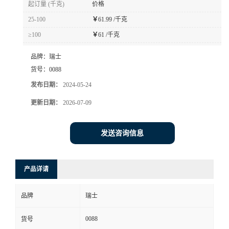
起订量 (千克)
价格
书
25-100
￥
61.99 /千克
≥100
￥
61 /千克
荣
品牌：
瑞士
誉
货号：
0088
发布日期：
2024-05-24
联
更新日期：
2026-07-09
系
发送咨询信息
方
产品详请
式
品牌
瑞士
在
0088
货号
线