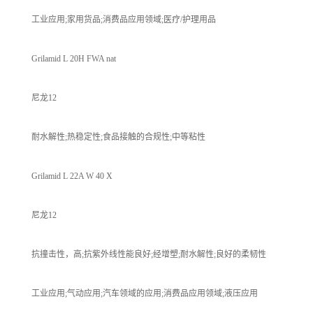
工业应用;家用货品;消费品应用领域;医疗/护理用品
Grilamid L 20H FWA nat
尼龙12
耐水解性;热稳定性;食品接触的合规性;中等粘性
Grilamid L 22A W 40 X
尼龙12
抗撞击性，高;抗紫外线性能良好;经增塑;耐水解性;良好的柔韧性
工业应用;气动应用;汽车领域的应用;消费品应用领域;液压应用