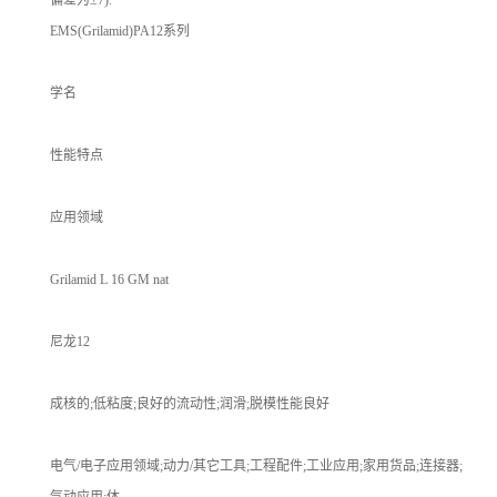
EMS(Grilamid)PA12系列
学名
性能特点
应用领域
Grilamid L 16 GM nat
尼龙12
成核的;低粘度;良好的流动性;润滑;脱模性能良好
电气/电子应用领域;动力/其它工具;工程配件;工业应用;家用货品;连接器;
气动应用;体