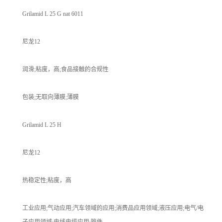
Grilamid L 25 G nat 6011
尼龙12
润滑;粘度，高;食品接触的合规性
包装;无取向薄膜;薄膜
Grilamid L 25 H
尼龙12
热稳定性;粘度，高
工业应用;气动应用;汽车领域的应用;消费品应用领域;液压应用;电气/电
子应用领域;电线电缆应用;管件