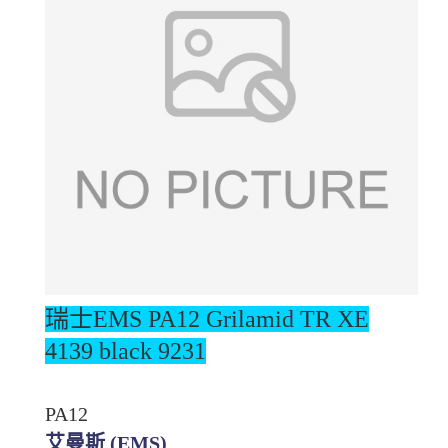
瑞士EMS PA12
Grilamid TR XE
4139 black 9231
PA12
艾曼斯 (EMS)