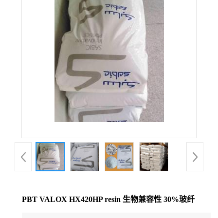
公
司
动
态
产
品
展
厅
PBT VALOX HX420HP resin 生物兼容性 30%玻纤
证