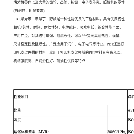
烘烤机零件以及大量的齿轮、凸轮、按钮、电子表外壳、照相机的零件
(有耐热、阻燃要求)
PBT,聚对苯二甲酸丁二醇酯是一种性能优良的工程材料，具有优良韧性
和抗*劳性，耐热、耐候性好，电性能佳，吸水率低，综合性能全面，
应用广泛。对其进行增强、阻燃改性、可以***提高其耐热性、模量、
尺寸稳定性及阻燃性，广泛应用于汽车、电子电气等行业。PBT还是打
印机支架理想的材料。应用于打印机支架领域的PET材料具有高光泽、
机械强度高、自润滑性好、耐油性优良等特点
性能项目
试
比重
AS
密度
ISO
溶化体积流率（MVR）
300°C/1.2kg
ISO