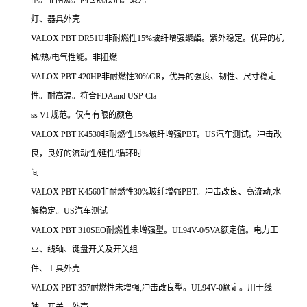
灯、器具外壳
VALOX PBT DR51U非耐燃性15%玻纤增强聚酯。紫外稳定。优异的机
械/热/电气性能。非阻燃
VALOX PBT 420HP非耐燃性30%GR，优异的强度、韧性、尺寸稳定
性。耐高温。符合FDAand USP Cla
ss VI 规范。仅有有限的颜色
VALOX PBT K4530非耐燃性15%玻纤增强PBT。US汽车测试。冲击改
良，良好的流动性/延性/循环时
间
VALOX PBT K4560非耐燃性30%玻纤增强PBT。冲击改良、高流动,水
解稳定。US汽车测试
VALOX PBT 310SEO耐燃性未增强型。UL94V-0/5VA额定值。电力工
业、线轴、键盘开关及开关组
件、工具外壳
VALOX PBT 357耐燃性未增强,冲击改良型。UL94V-0额定。用于线
轴、开关、外壳