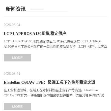
新闻资讯
2026-03-04
LCP LAPEROS A130现货,稳定供应
LCP LAPEROS A130现货,稳定供应 实时库存,原装速发 LCP LAPEROS
A130是日本宝理公司生产的一款高性能液晶聚合物（LCP）材料，以其卓
越的机械性能、耐热性和加工性能在工程塑料领域占据...
MORE
2026-03-04
Elastollan C60AW TPE：极端工况下的性能稳定之道
在工业制造领域，极端工况对材料性能提出了严苛挑战。Elastollan
C60AW TPE作为一种高性能热塑性聚氨酯弹性体，凭借其独特的化学结
构与工艺设计，在高温、高负荷、化学腐蚀等极端环境下展现...
MORE