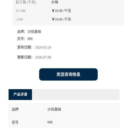
起订量 (千克)
价格
书
25-100
￥
18.88 /千克
≥100
￥
18.00 /千克
荣
品牌：
沙伯基础
誉
货号：
008
发布日期：
2024-05-24
联
更新日期：
2026-07-09
系
发送咨询信息
方
产品详请
式
品牌
沙伯基础
在
008
货号
线