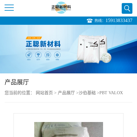
15913833437
热线：
公
司
首
页
产品展厅
公
您当前的位置：
网站首页
>
产品展厅
>
沙伯基础
>
PBT VALOX
司
HX420HP resin 生物兼容性 30%玻纤
介
绍