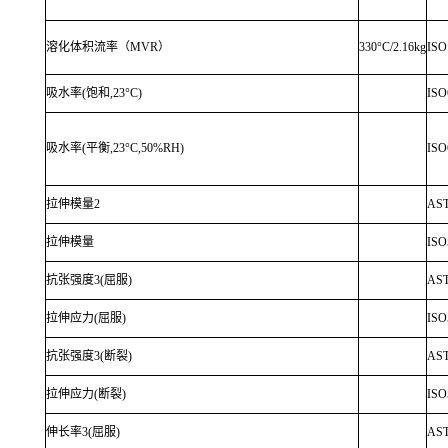
溶化体积流率（MVR）
330°C/2.16kg
ISO
吸水率(饱和,23°C)
ISO
吸水率(平衡,23°C,50%RH)
ISO
拉伸模量2
AS
拉伸模量
ISO
抗张强度3(屈服)
AS
拉伸应力(屈服)
ISO
抗张强度3(断裂)
AS
拉伸应力(断裂)
ISO
伸长率3(屈服)
AS