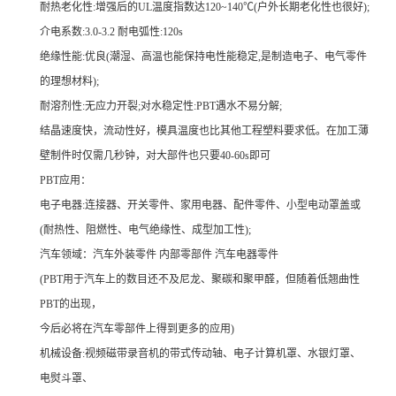
耐热老化性:增强后的UL温度指数达120~140℃(户外长期老化性也很好);
介电系数:3.0-3.2 耐电弧性:120s
绝缘性能:优良(潮湿、高温也能保持电性能稳定,是制造电子、电气零件
的理想材料);
耐溶剂性:无应力开裂;对水稳定性:PBT遇水不易分解;
结晶速度快，流动性好，模具温度也比其他工程塑料要求低。在加工薄
壁制件时仅需几秒钟，对大部件也只要40-60s即可
PBT应用：
电子电器:连接器、开关零件、家用电器、配件零件、小型电动罩盖或
(耐热性、阻燃性、电气绝缘性、成型加工性);
汽车领域：汽车外装零件 内部零部件 汽车电器零件
(PBT用于汽车上的数目还不及尼龙、聚碳和聚甲醛，但随着低翘曲性
PBT的出现，
今后必将在汽车零部件上得到更多的应用)
机械设备:视频磁带录音机的带式传动轴、电子计算机罩、水银灯罩、
电熨斗罩、