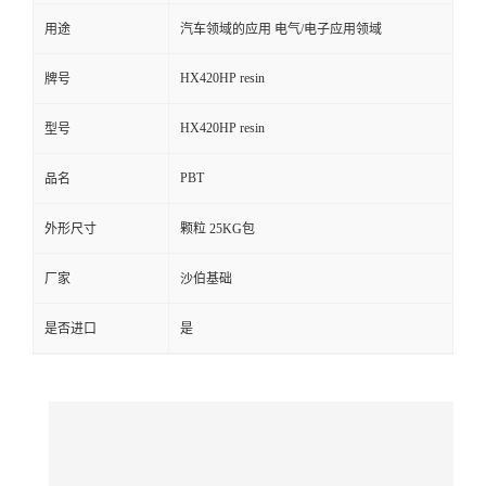
用途
汽车领域的应用 电气/电子应用领域
留
HX420HP resin
牌号
言
HX420HP resin
型号
PBT
品名
外形尺寸
颗粒 25KG包
厂家
沙伯基础
是否进口
是