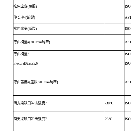
拉伸应变(屈服)
ISO
伸长率4(断裂)
AS
拉伸应变(断裂)
ISO
弯曲模量4(50.0mm跨距)
AS
弯曲模量5
ISO
FlexuralStress5,6
ISO
弯曲强度4(屈服,50.0mm跨距)
AS
简支梁缺口冲击强度7
-30°C
ISO
简支梁缺口冲击强度7
23°C
ISO