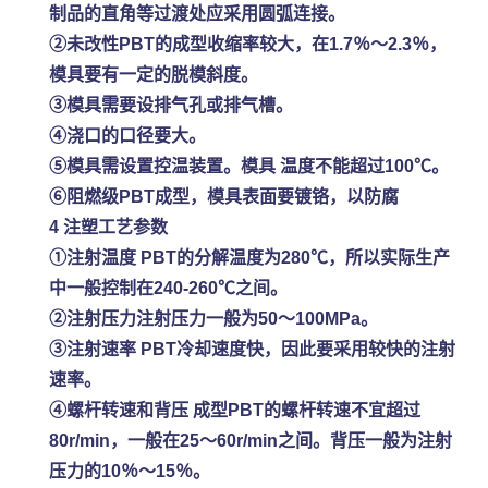
制品的直角等过渡处应采用圆弧连接。
②未改性PBT的成型收缩率较大，在1.7％～2.3％，
模具要有一定的脱模斜度。
③模具需要设排气孔或排气槽。
④浇口的口径要大。
⑤模具需设置控温装置。模具 温度不能超过100℃。
⑥阻燃级PBT成型，模具表面要镀铬，以防腐
4 注塑工艺参数
①注射温度 PBT的分解温度为280℃，所以实际生产
中一般控制在240-260℃之间。
②注射压力注射压力一般为50～100MPa。
③注射速率 PBT冷却速度快，因此要采用较快的注射
速率。
④螺杆转速和背压 成型PBT的螺杆转速不宜超过
80r/min，一般在25～60r/min之间。背压一般为注射
压力的10％～15％。