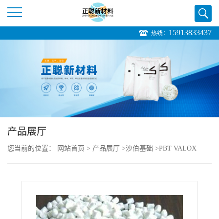
15913833437
热线：
公
司
首
页
产品展厅
公
您当前的位置：
网站首页
>
产品展厅
>
沙伯基础
>
PBT VALOX
司
451E resin 阻燃 易流动 玻璃纤维20
介
绍