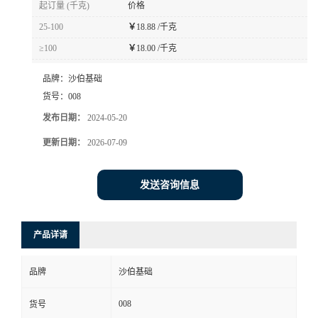
起订量 (千克)
价格
书
25-100
￥
18.88 /千克
≥100
￥
18.00 /千克
荣
品牌：
沙伯基础
誉
货号：
008
发布日期：
2024-05-20
联
更新日期：
2026-07-09
系
发送咨询信息
方
产品详请
式
品牌
沙伯基础
在
008
货号
线