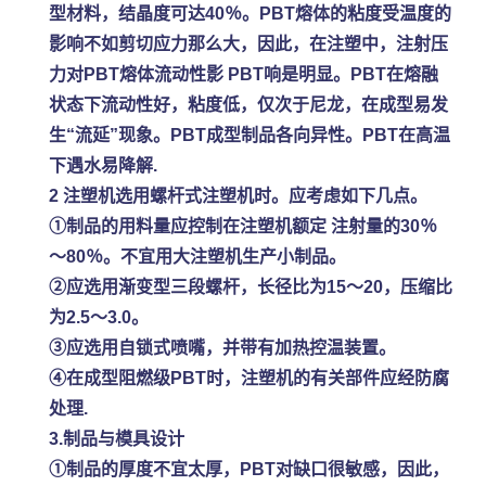
型材料，结晶度可达40％。PBT熔体的粘度受温度的
影响不如剪切应力那么大，因此，在注塑中，注射压
力对PBT熔体流动性影 PBT响是明显。PBT在熔融
状态下流动性好，粘度低，仅次于尼龙，在成型易发
生“流延”现象。PBT成型制品各向异性。PBT在高温
下遇水易降解.
2 注塑机选用螺杆式注塑机时。应考虑如下几点。
①制品的用料量应控制在注塑机额定 注射量的30％
～80％。不宜用大注塑机生产小制品。
②应选用渐变型三段螺杆，长径比为15～20，压缩比
为2.5～3.0。
③应选用自锁式喷嘴，并带有加热控温装置。
④在成型阻燃级PBT时，注塑机的有关部件应经防腐
处理.
3.制品与模具设计
①制品的厚度不宜太厚，PBT对缺口很敏感，因此，