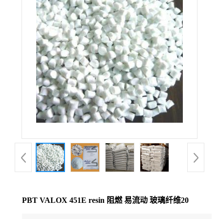
公
司
动
态
产
品
展
厅
PBT VALOX 451E resin 阻燃 易流动 玻璃纤维20
证