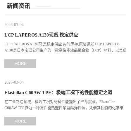
新闻资讯
2026-03-04
LCP LAPEROS A130现货,稳定供应
LCP LAPEROS A130现货,稳定供应 实时库存,原装速发 LCP LAPEROS
A130是日本宝理公司生产的一款高性能液晶聚合物（LCP）材料，以其卓
越的机械性能、耐热性和加工性能在工程塑料领域占据...
MORE
2026-03-04
Elastollan C60AW TPE：极端工况下的性能稳定之道
在工业制造领域，极端工况对材料性能提出了严苛挑战。Elastollan
C60AW TPE作为一种高性能热塑性聚氨酯弹性体，凭借其独特的化学结
构与工艺设计，在高温、高负荷、化学腐蚀等极端环境下展现...
MORE