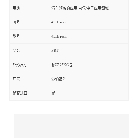
用途
汽车领域的应用 电气/电子应用领域
留
451E resin
牌号
言
451E resin
型号
PBT
品名
外形尺寸
颗粒 25KG包
厂家
沙伯基础
是否进口
是