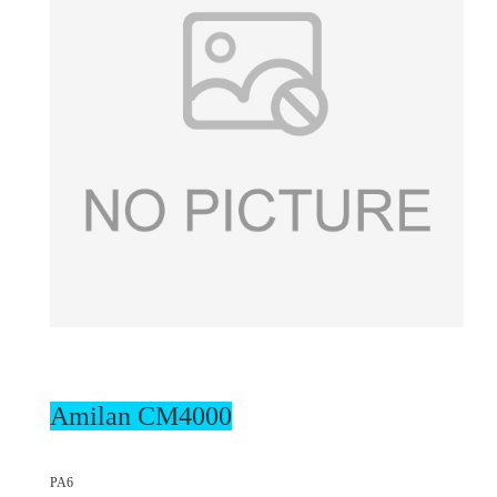
Amilan
CM4000
PA6