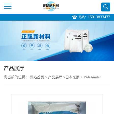
15913833437
热线：
公
司
首
页
产品展厅
公
您当前的位置：
网站首页
>
产品展厅
>
日本东丽
>
PA6 Amilan
司
CM4000 涂覆，共聚物 涂层应用
介
绍