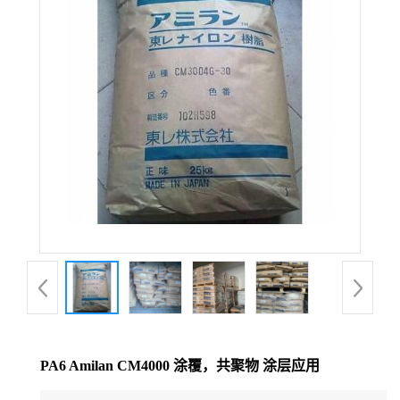
公
司
动
态
产
品
展
厅
PA6 Amilan CM4000 涂覆，共聚物 涂层应用
证