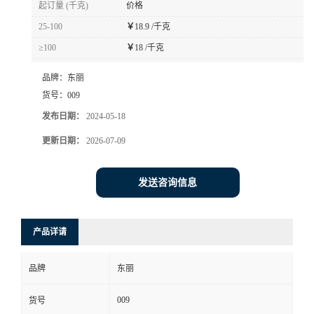
起订量 (千克)
价格
书
25-100
￥
18.9 /千克
≥100
￥
18 /千克
荣
品牌：
东丽
誉
货号：
009
发布日期：
2024-05-18
联
更新日期：
2026-07-09
系
发送咨询信息
方
产品详请
式
品牌
东丽
在
009
货号
线