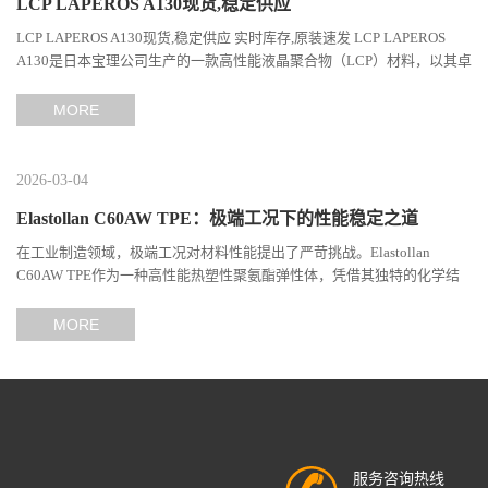
LCP LAPEROS A130现货,稳定供应
LCP LAPEROS A130现货,稳定供应 实时库存,原装速发 LCP LAPEROS
A130是日本宝理公司生产的一款高性能液晶聚合物（LCP）材料，以其卓
越的机械性能、耐热性和加工性能在工程塑料领域占据...
MORE
2026-03-04
Elastollan C60AW TPE：极端工况下的性能稳定之道
在工业制造领域，极端工况对材料性能提出了严苛挑战。Elastollan
C60AW TPE作为一种高性能热塑性聚氨酯弹性体，凭借其独特的化学结
构与工艺设计，在高温、高负荷、化学腐蚀等极端环境下展现...
MORE
服务咨询热线