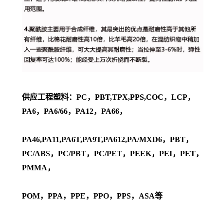
供应工程塑料：PC，PBT,TPX,PPS,COC，LCP，
PA6，PA6/66，PA12，PA66，
PA46,PA11,PA6T,PA9T,PA612,PA/MXD6，PBT，
PC/ABS，PC/PBT，PC/PET，PEEK，PEI，PET，
PMMA，
POM，PPA，PPE，PPO，PPS，ASA等