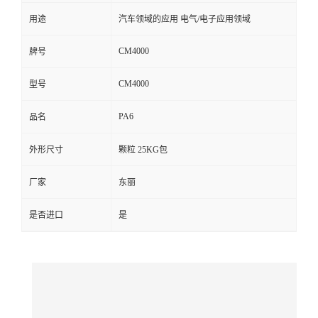
用途
汽车领域的应用 电气/电子应用领域
留
CM4000
牌号
言
CM4000
型号
PA6
品名
外形尺寸
颗粒 25KG包
厂家
东丽
是否进口
是