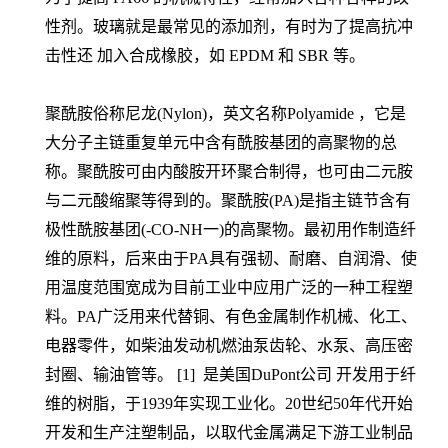
性剂。玻璃就是最常见的添加剂，有时为了提高抗冲
击性还 加入合成橡胶，如 EPDM 和 SBR 等。
聚酰胺俗称尼龙(Nylon)，英文名称Polyamide ，它是
大分子主链重复单元中含有酰胺基团的高聚物的总
称。聚酰胺可由内酸胺开环聚合制得，也可由二元胺
与二元酸缩聚等得到的。聚酰胺(PA)是指主链节含有
极性酰胺基团(-CO-NH一)的高聚物。最初用作制造纤
维的原料，后来由于PA具有强韧、耐磨、自润滑、使
用温度范围宽成为目前工业中应用广泛的一种工程塑
料。PA广泛用来代替铜、有色金属制作机械、化工、
电器零件，如柴油发动机燃油泵齿轮、水泵、高压密
封圈、输油管等。 [1] 是美国DuPont公司 开发用于纤
维的树脂，于1939年实现工业化。20世纪50年代开始
开发和生产注塑制品，以取代金属满足下游工业制品