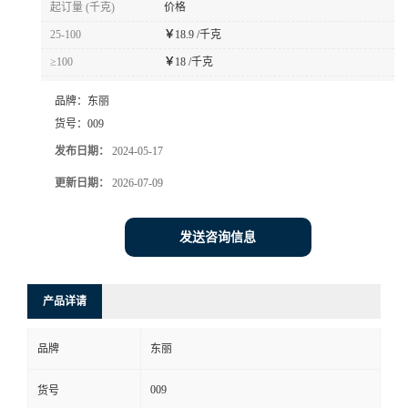
起订量 (千克)
价格
书
25-100
￥
18.9 /千克
≥100
￥
18 /千克
荣
品牌：
东丽
誉
货号：
009
发布日期：
2024-05-17
联
更新日期：
2026-07-09
系
发送咨询信息
方
产品详请
式
品牌
东丽
在
009
货号
线