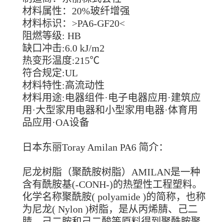
材料属性：20%玻纤增强
材料标识：>PA6-GF20<
阻燃等级: HB
缺口冲击:6.0 kJ/m2
热变形温度:215℃
符合规定:UL
材料特性:高流动性
材料用途:电器组件·电子电器应用·建筑应
用·大型家用电器和小型家用电器·体育用
品应用·OA设备
日本东丽Toray Amilan PA6 简介：
尼龙树脂（聚酰胺树脂）AMILAN是一种
含有酰胺基(-CONH-)的热塑性工程塑料。
化学名称聚酰胺( polyamide )的简称，也称
为尼龙( Nylon )树脂，是从丙烯腈、己二
腈、己二胺和己二酸等原料得到聚酰胺聚