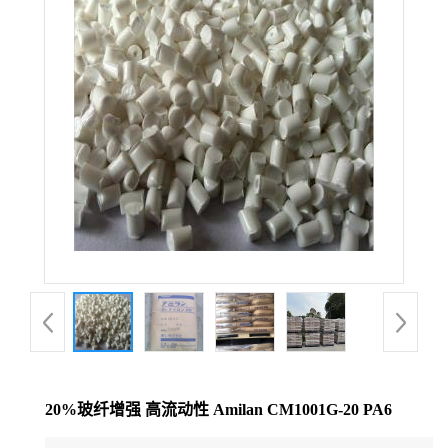
公
司
动
态
产
品
展
厅
20%玻纤增强 高流动性 Amilan CM1001G-20 PA6
证