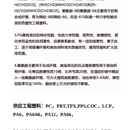
供应工程塑料：PC，PBT,TPX,PPS,COC，LCP，
PA6，PA6/66，PA12，PA66，