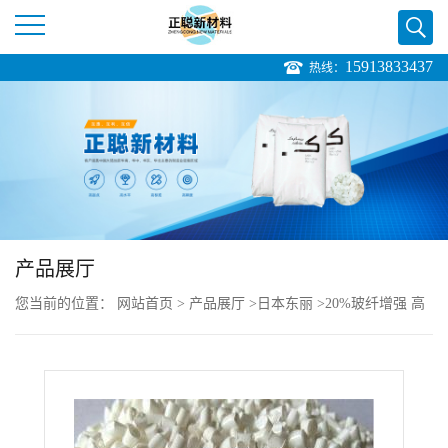
15913833437
热线：
公
司
首
页
产品展厅
公
您当前的位置：
网站首页
>
产品展厅
>
日本东丽
>
20%玻纤增强 高
司
流动性 Amilan CM1001G-20 PA6
介
绍