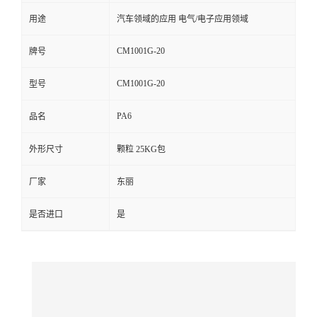
用途
汽车领域的应用 电气/电子应用领域
留
CM1001G-20
牌号
言
CM1001G-20
型号
PA6
品名
外形尺寸
颗粒 25KG包
厂家
东丽
是否进口
是