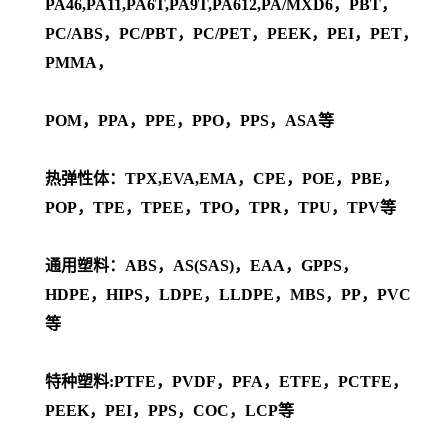
PA46,PA11,PA6T,PA9T,PA612,PA/MXD6，PBT，
PC/ABS，PC/PBT，PC/PET，PEEK，PEI，PET，
PMMA，
POM，PPA，PPE，PPO，PPS，ASA等
热弹性体：TPX,EVA,EMA，CPE，POE，PBE，
POP，TPE，TPEE，TPO，TPR，TPU，TPV等
通用塑料：ABS，AS(SAS)，EAA，GPPS，
HDPE，HIPS，LDPE，LLDPE，MBS，PP，PVC
等
特种塑料:PTFE，PVDF，PFA，ETFE，PCTFE，
PEEK，PEI，PPS，COC，LCP等