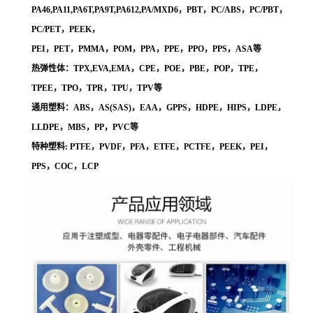
PA46,PA11,PA6T,PA9T,PA612,PA/MXD6，PBT，PC/ABS，PC/PBT，
PC/PET，PEEK，
PEI，PET，PMMA，POM，PPA，PPE，PPO，PPS，ASA等
热弹性体：TPX,EVA,EMA，CPE，POE，PBE，POP，TPE，
TPEE，TPO，TPR，TPU，TPV等
通用塑料：ABS，AS(SAS)，EAA，GPPS，HDPE，HIPS，LDPE，
LLDPE，MBS，PP，PVC等
特种塑料: PTFE，PVDF，PFA，ETFE，PCTFE，PEEK，PEI，
PPS，COC，LCP