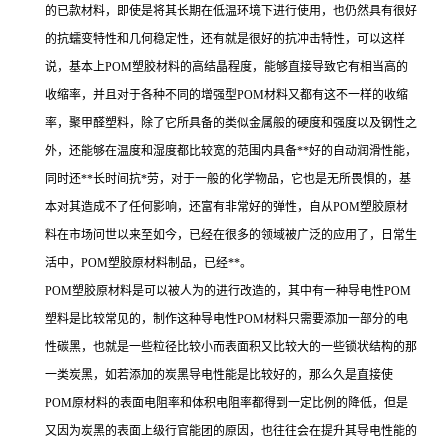
的已款材料，即使是将其长期在低温环境下进行使用，也仍然具有很好
的抗蠕变特性和几何稳定性，还有就是很好的抗冲击特性，可以这样
说，基本上POM塑胶材料的高结晶程度，能够直接导致它有相当高的
收缩率，并且对于各种不同的增强型POM材料又都有这不一样的收缩
率，聚甲醛塑料，除了它所具备的类似金属般的硬度和强度以及钢性之
外，还能够在温度和湿度都比较宽的范围内具备**好的自动润滑性能，
同时还**长时间抗*劳，对于一般的化学物品，它也是无所畏惧的，基
本对其造成不了任何影响，还富有非常好的弹性，自从POM塑胶原材
料在市场问世以来至如今，已经在很多的领域被广泛的应用了，日常生
活中，POM塑胶原材料制品，已经**。
POM塑胶原材料是可以被人为的进行改造的，其中有一种导电性POM
塑料是比较常见的，制作这种导电性POM材料只需要添加一部分的电
性碳黑，也就是一些粒径比较小而表面积又比较大的一些锁状结构的那
一类炭黑，如若添加的炭黑导电性能是比较好的，那么久是直接使
POM原材料的表面电阻率和体积电阻率都得到一定比例的降低，但是
又因为炭黑的表面上级行官能团的原因，也往往会在提升其导电性能的