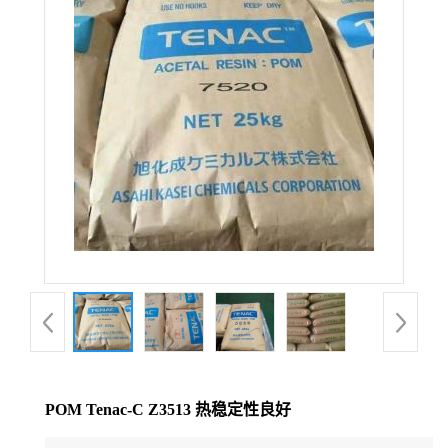
公
司
动
态
产
品
展
厅
POM Tenac-C Z3513 热稳定性良好
证