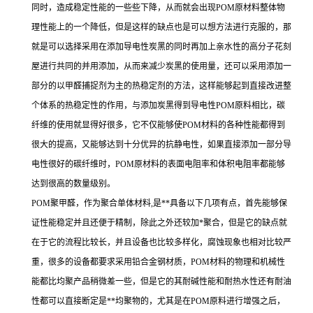
同时，造成稳定性能的一些些下降，从而就会出现POM原材料整体物
理性能上的一个降低，但是这样的缺点也是可以想方法进行克服的，那
就是可以选择采用在添加导电性炭黑的同时再加上亲水性的高分子花刻
屋进行共同的并用添加，从而来减少炭黑的使用量，还可以采用添加一
部分的以甲醛捕捉剂为主的热稳定剂的方法，这样能够起到直接改进整
个体系的热稳定性的作用，与添加炭黑得到导电性POM原料相比，碳
纤维的使用就显得好很多，它不仅能够使POM材料的各种性能都得到
很大的提高，又能够达到十分优异的抗静电性，如果直接添加一部分导
电性很好的碳纤维时，POM原材料的表面电阻率和体积电阻率都能够
达到很高的数量级别。
POM聚甲醛，作为聚合单体材料,是**具备以下几项有点，首先能够保
证性能稳定并且还便于精制，除此之外还较加*聚合，但是它的缺点就
在于它的流程比较长，并且设备也比较多样化，腐蚀现象也相对比较严
重，很多的设备都要求采用铅合金钢材质，POM材料的物理和机械性
能都比均聚产品稍微差一些，但是它的其耐碱性能和耐热水性还有耐油
性都可以直接断定是**均聚物的，尤其是在POM原料进行增强之后，