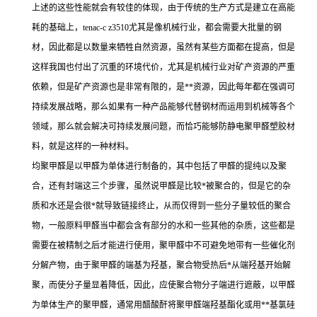
上述的这些性能就会有较佳的体现，由于传统的生产方式是建立在高能
耗的基础上，tenac-c z3510尤其是像机械行业，都会需要大批量的钢
材，因此都是以数量来牺牲自然资源，虽然有某些方面都在提高，但是
这样我国也付出了沉重的环境代价，尤其是机械行业对矿产资源的严重
依赖，但是矿产资源也是非常有限的，是**资源，因此每年都在强调可
持续发展战略，那么如果有一种产品能够代替钢材而运用到机械等各个
领域，那么就会解决可持续发展问题，而恰巧能够防静电聚甲醛塑胶材
料，就是这样的一种材料。
均聚甲醛是以甲醛为单体进行制备的，其中包括了甲醛的提纯以及聚
合，还有封端这三个步骤，虽然说甲醛是比较*被聚合的，但是它的杂
质和水还是会很*就导致链接终止，从而仅得到一些分子量较低的聚合
物，一般原料甲醛当中都会含有部分的水和一些其他的杂质，这些都是
需要在被精制之后才能进行使用，聚甲醛中不可避免地带有一些催化剂
分解产物，由于聚甲醛的端基为羟基，聚合物受热后*从端羟基开始解
聚，而使分子量显着降低，因此，应使聚合物分子端进行遮蔽，以甲醛
为单体生产的聚甲醛，通常用醋酸酐将聚甲醛端羟基酯化或用**基氯硅