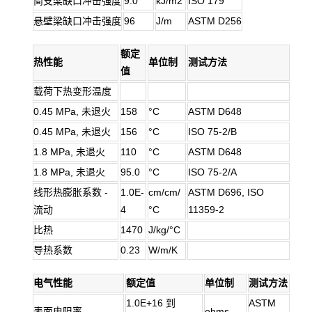
简支梁缺口冲击强度
9.0
kJ/m2
ISO 179
悬壁梁缺口冲击强度
96
J/m
ASTM D256
额定
热性能
单位制
测试方法
值
载荷下热变形温度
0.45 MPa, 未退火
158
°C
ASTM D648
0.45 MPa, 未退火
156
°C
ISO 75-2/B
1.8 MPa, 未退火
110
°C
ASTM D648
1.8 MPa, 未退火
95.0
°C
ISO 75-2/A
线形热膨胀系数 -
1.0E-
cm/cm/
ASTM D696, ISO
流动
4
°C
11359-2
比热
1470
J/kg/°C
导热系数
0.23
W/m/K
电气性能
额定值
单位制
测试方法
1.0E+16 到
ASTM
表面电阻率
ohms