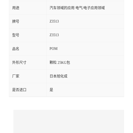
用途
汽车领域的应用 电气/电子应用领域
留
Z3513
牌号
言
Z3513
型号
POM
品名
外形尺寸
颗粒 25KG包
厂家
日本旭化成
是否进口
是