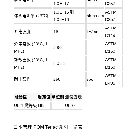
1.0E+17
D257
1.0E+15 到
ASTM
体积电阻率 (23°C)
ohms·cm
1.0E+16
D257
ASTM
介电强度
19
kV/mm
D149
介电常数 (23°C, 1
ASTM
3.90
MHz)
D150
耗散因数 (23°C, 1
ASTM
8.0E-3
MHz)
D150
ASTM
耐电弧性
250
sec
D495
可燃性
额定值
单位制
测试方法
UL 阻燃等级
HB
UL 94
日本宝理 POM Tenac 系列一览表