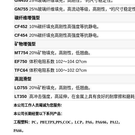
GN455
25%玻璃纤维填充，高刚性，*的尺寸稳定性。
GN755
25%玻璃纤维填充，高流动等级，高刚性，*的尺寸稳定
碳纤维增强型
CF452
10%碳纤填充高刚性高强度等抗静电。
CF454
20%碳纤填充高刚性高强度等抗静电。
矿物增强型
MT754
20%矿物填充，高刚性，低翘曲。
EF750
体积电阻系数 102～104 Ω?cm
TFC64
体积电阻系数 100～102 Ω?cm
高润滑型
LD755
20%矿粉填充，高刚性，低翘曲。
LT350
高冲击强度，高延伸，在金属上具有良好的耐摩擦和磨耗
本公司工作人员竭诚为您服务!
本公司长期经营以下系列产品：
工程塑料：PC，PBT,TPX,PPS,COC，LCP，PA6，PA6/66，PA12，
PA66，