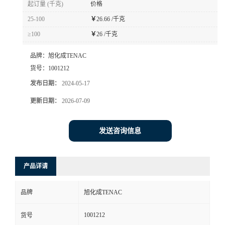
起订量 (千克)
价格
书
25-100
￥
26.66 /千克
≥100
￥
26 /千克
荣
品牌：
旭化成TENAC
誉
货号：
1001212
发布日期：
2024-05-17
联
更新日期：
2026-07-09
系
发送咨询信息
方
产品详请
式
品牌
旭化成TENAC
在
1001212
货号
线