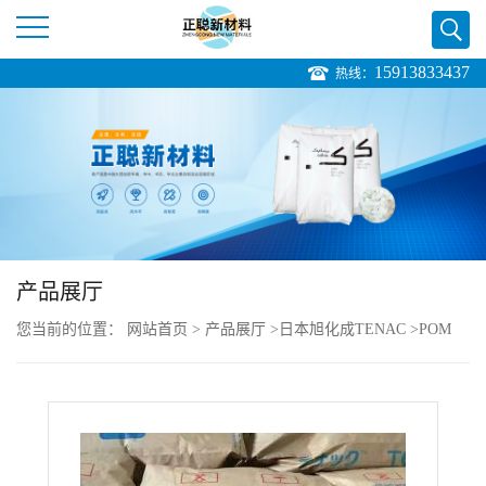
15913833437
热线：
公
司
首
页
产品展厅
公
您当前的位置：
网站首页
>
产品展厅
>
日本旭化成TENAC
>
POM
司
Tenac-C Z3513 热稳定性良好
介
绍