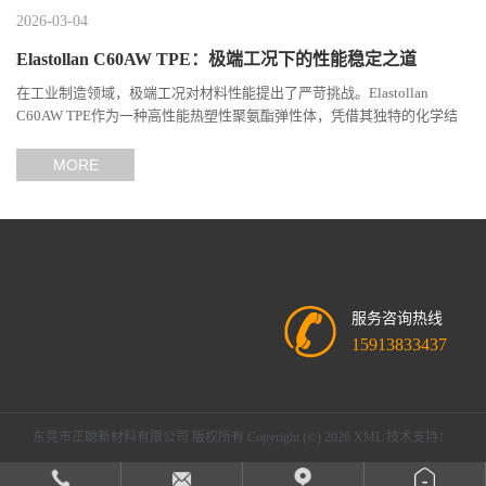
2026-03-04
Elastollan C60AW TPE：极端工况下的性能稳定之道
在工业制造领域，极端工况对材料性能提出了严苛挑战。Elastollan
C60AW TPE作为一种高性能热塑性聚氨酯弹性体，凭借其独特的化学结
构与工艺设计，在高温、高负荷、化学腐蚀等极端环境下展现...
MORE
服务咨询热线
15913833437
东莞市正聪新材料有限公司
版权所有 Copyright (©) 2026
XML
技术支持：
盖德化工网
食品商务网