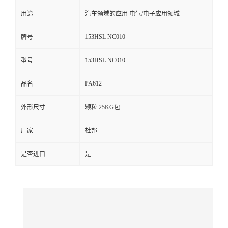
用途
汽车领域的应用 电气/电子应用领域
留
153HSL NC010
牌号
言
153HSL NC010
型号
PA612
品名
外形尺寸
颗粒 25KG包
厂家
杜邦
是否进口
是