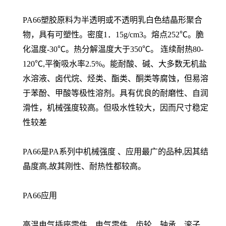
PA66塑胶原料为半透明或不透明乳白色结晶形聚合
物，具有可塑性。密度1．15g/cm3。熔点252℃。脆
化温度-30℃。热分解温度大于350℃。 连续耐热80-
120℃,平衡吸水率2.5%。能耐酸、碱、大多数无机盐
水溶液、卤代烷、烃类、酯类、酮类等腐蚀，但易溶
于苯酚、甲酸等极性溶剂。具有优良的耐磨性、自润
滑性，机械强度较高。但吸水性较大，因而尺寸稳定
性较差
PA66是PA系列中机械强度 、应用最广的品种,因其结
晶度高,故其刚性、耐热性都较高。
PA66应用
高温电气插座零件、电气零件、齿轮、轴承、滚子、