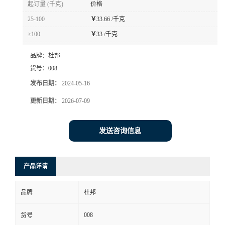
起订量 (千克)
价格
书
25-100
￥
33.66 /千克
≥100
￥
33 /千克
荣
品牌：
杜邦
誉
货号：
008
发布日期：
2024-05-16
联
更新日期：
2026-07-09
系
发送咨询信息
方
产品详请
式
品牌
杜邦
在
008
货号
线