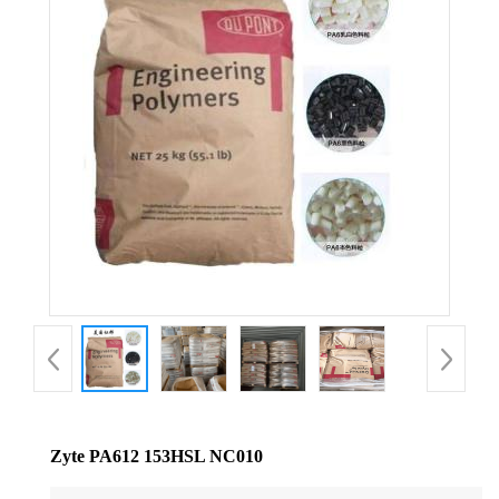
公
司
动
态
产
品
展
厅
Zyte PA612 153HSL NC010
证