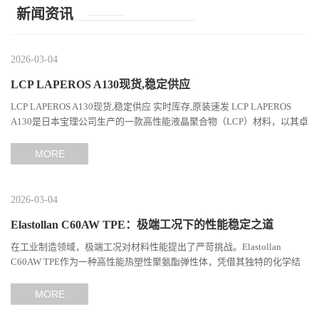
新闻资讯
2026-03-04
LCP LAPEROS A130现货,稳定供应
LCP LAPEROS A130现货,稳定供应 实时库存,原装速发 LCP LAPEROS
A130是日本宝理公司生产的一款高性能液晶聚合物（LCP）材料，以其卓
越的机械性能、耐热性和加工性能在工程塑料领域占据...
MORE
2026-03-04
Elastollan C60AW TPE：极端工况下的性能稳定之道
在工业制造领域，极端工况对材料性能提出了严苛挑战。Elastollan
C60AW TPE作为一种高性能热塑性聚氨酯弹性体，凭借其独特的化学结
构与工艺设计，在高温、高负荷、化学腐蚀等极端环境下展现...
MORE