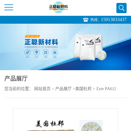
15913833437
热线：
公
司
首
页
产品展厅
公
您当前的位置：
网站首页
>
产品展厅
>
美国杜邦
>
Zyte PA612
司
153HSL NC010
介
绍