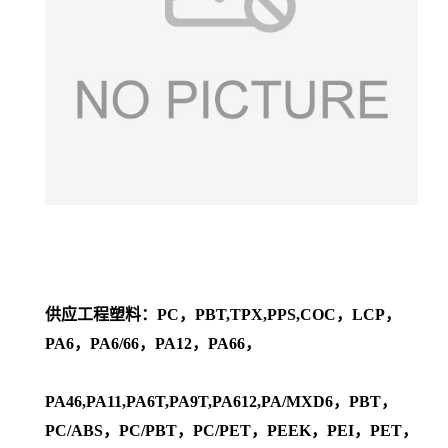
供应工程塑料：PC，PBT,TPX,PPS,COC，LCP，
PA6，PA6/66，PA12，PA66，
PA46,PA11,PA6T,PA9T,PA612,PA/MXD6，PBT，
PC/ABS，PC/PBT，PC/PET，PEEK，PEI，PET，