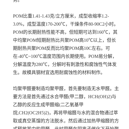
POM比重1.41-1.43克/立方厘米，成型收缩率1.2-
3.0%，成型温度170-200℃，干燥条件80-90C2小时。
POM的长期耐热性能不高，但短期可达到160℃，其
中均聚POM短期耐热比共聚POM高10℃以上，但长
期耐热共聚POM反而比均聚POM高10C左右。可
在-40℃~100℃温度范围内长期使用。POM易分解，
分解温度为280℃，分解时有刺激性和腐蚀性气体发
生。故模具钢材宜选用耐腐蚀性的材料制作。
均聚甲醛要制造均聚甲醛，首先要制造无水甲醛。主
要方法是首先通过水合甲醛(甲二醇，HCH(OH)2)与
乙醇的反应生成甲醛缩(二乙氧基甲
烷,CH2(OC2H5)2)，再将甲缩醛与水的混合物通过萃
取或真空蒸馏的方法脱水，然后通过加热甲缩醛的方
式释放其中的甲醛。此时甲醛在阴离子催化下开始聚