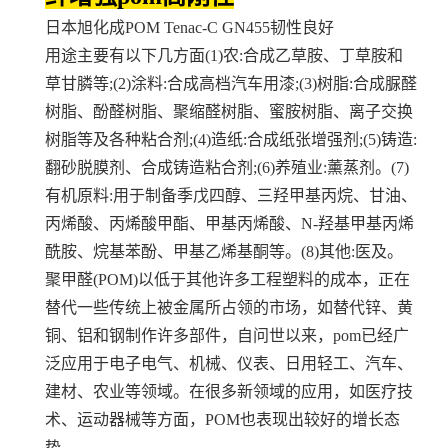
日本旭化成POM Tenac-C GN455韧性良好
用途主要有以下几方面(1)农:合成乙草胺、丁草胺和
草甘膦等;(2)涂料:合成高档汽车用漆;(3)树脂:合成脲醛
树脂、酚醛树脂、聚缩醛树脂、蜜胺树脂、离子交换
树脂等及各种粘合剂;(4)造纸:合成纸张增强剂;(5)铸造:
翻砂脱膜剂、合成铸造粘合剂;(6)养殖业:薰蒸剂。(7)
有机原料:用于制备季戊四醇、三羟甲基丙烷、甘油、
丙烯酸、丙烯酸甲酯、甲基丙烯酸、N-羟基甲基丙烯
酰胺、烷基苯酚、甲基乙烯基酮等。(8)其他:医及。
聚甲醛(POM)以低于其他许多工程塑料的成本，正在
替代一些传统上被金属所占领的市场，如替代锌、黄
铜、铝和钢制作许多部件，自问世以来，pom已经广
泛应用于电子电气、机械、仪表、日用轻工、汽车、
建材、农业等领域。在很多新领域的应用，如医疗技
术、运动器械等方面，POM也表现出较好的增长态
势。