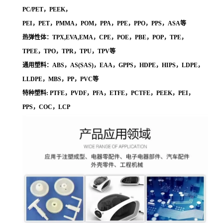
PC/PET，PEEK，
PEI，PET，PMMA，POM，PPA，PPE，PPO，PPS，ASA等
热弹性体：TPX,EVA,EMA，CPE，POE，PBE，POP，TPE，
TPEE，TPO，TPR，TPU，TPV等
通用塑料：ABS，AS(SAS)，EAA，GPPS，HDPE，HIPS，LDPE，
LLDPE，MBS，PP，PVC等
特种塑料: PTFE，PVDF，PFA，ETFE，PCTFE，PEEK，PEI，
PPS，COC，LCP