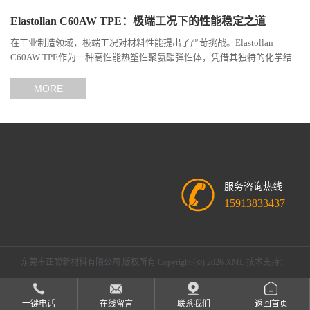
Elastollan C60AW TPE：极端工况下的性能稳定之道
在工业制造领域，极端工况对材料性能提出了严苛挑战。Elastollan
C60AW TPE作为一种高性能热塑性聚氨酯弹性体，凭借其独特的化学结
构与工艺设计，在高温、高负荷、化学腐蚀等极端环境下展现...
MORE
服务咨询热线
15913833437
东莞市正聪新材料有限公司
版权所有 Copyright (©) 2026
XML
技术支持：
盖德化工网
食品商务网
一键电话
在线留言
联系我们
返回首页