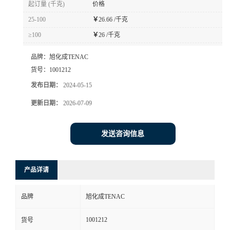
起订量 (千克)
价格
书
25-100
￥
26.66 /千克
≥100
￥
26 /千克
荣
品牌：
旭化成TENAC
誉
货号：
1001212
发布日期：
2024-05-15
联
更新日期：
2026-07-09
系
发送咨询信息
方
产品详请
式
品牌
旭化成TENAC
在
1001212
货号
线