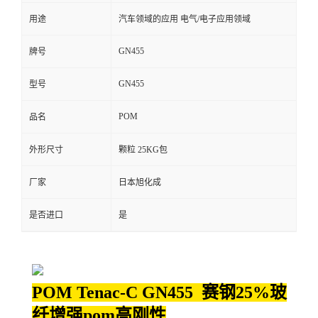
用途
汽车领域的应用 电气/电子应用领域
留
GN455
牌号
言
GN455
型号
POM
品名
外形尺寸
颗粒 25KG包
厂家
日本旭化成
是否进口
是
POM Tenac-C GN455 赛钢25%玻
纤增强pom高刚性