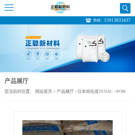
15913833437
热线：
公
司
首
页
产品展厅
公
您当前的位置：
网站首页
>
产品展厅
>
日本旭化成TENAC
>
POM
司
Tenac-C GN455 赛钢25%玻纤增强pom高刚性
介
绍