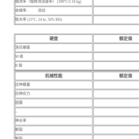
熔流率（熔体流动速率） (190°C/2.16 kg)
收缩率 - 流动
吸水率 (23°C, 24 hr, 50% RH)
硬度
额定值
洛氏硬度
M 级
R 级
机械性能
额定值
拉伸模量
拉伸应力
屈服
--
伸长率
断裂
断裂