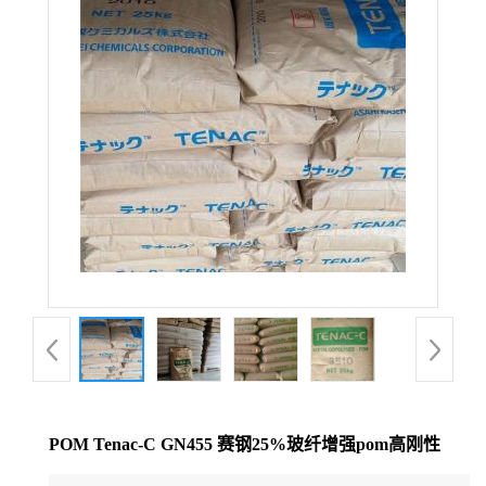
公
司
动
态
产
品
展
厅
POM Tenac-C GN455 赛钢25%玻纤增强pom高刚性
证