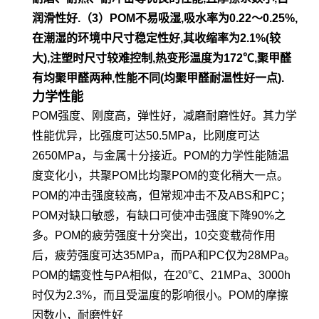
润滑性好.
（3）POM不易吸湿,吸水率为0.22～0.25%,
在潮湿的环境中尺寸稳定性好,其收缩率为2.1%(较
大),注塑时尺寸较难控制,热变形温度为172℃,聚甲醛
有均聚甲醛两种,性能不同(均聚甲醛耐温性好一点).
力学性能
POM强度、刚度高，弹性好，减磨耐磨性好。其力学
性能优异，比强度可达50.5MPa，比刚度可达
2650MPa，与金属十分接近。POM的力学性能随温
度变化小，共聚POM比均聚POM的变化稍大一点。
POM的冲击强度较高，但常规冲击不及ABS和PC；
POM对缺口敏感，有缺口可使冲击强度下降90%之
多。POM的疲劳强度十分突出，10交变载荷作用
后，疲劳强度可达35MPa，而PA和PC仅为28MPa。
POM的蠕变性与PA相似，在20℃、21MPa、3000h
时仅为2.3%，而且受温度的影响很小。POM的摩擦
因数小，耐磨性好