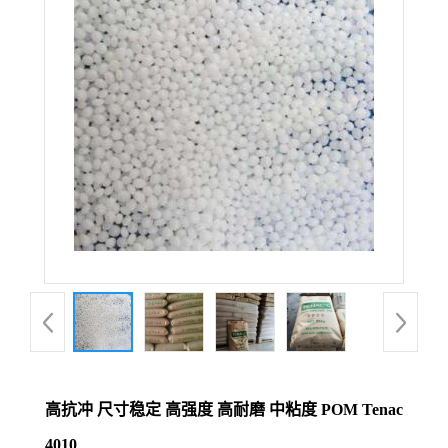
公
司
动
态
产
品
展
厅
高抗冲 尺寸稳定 高强度 高耐磨 中粘度 POM Tenac
证
4010