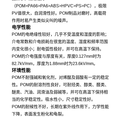
（POM>PA66>PA6>ABS>HPVC>PS>PC），极限
PV值很大，自润滑性好。POM制品对磨时，高载荷
作用时易产生类似尖叫的噪声。
电学性能
POM的电绝缘性较好，几乎不受温度和湿度的影响；
介电常数和介电损耗在很宽的温度、湿度和频率范围
内变化很小；耐电弧性极好，并可在高温下保持。
POM的介电强度与厚度有关，厚度0.127mm时为
82.7kV/mm，厚度为1.88mm时为23.6kV/mm。
环境性能
POM不耐强碱和氧化剂，对烯酸及弱酸有一定的稳定
性。POM的耐溶剂性良好，可耐烃类、醇类、醛类、
醚类、汽油、润滑油及弱碱等，并可在高温下保持相
当的化学稳定性。吸水性小，尺寸稳定性好。
POM的耐候性不好，长期在紫外线作用下，力学性能
下降，表面发生粉化和龟裂。