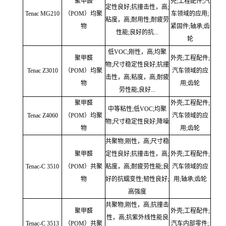
聚甲醛
壳;工程配件;汽
定性良好;抗撞击性，高;
Tenac MG210
（POM）均聚
车领域的应用;
粘度，高;耐用性;耐疲劳
物
紧固件;轴承;齿
性能;良好的抗...
轮
低VOC;刚性，高;均聚
聚甲醛
外壳;工程配件;
物;尺寸稳定性良好;抗撞
Tenac Z3010
（POM）均聚
汽车领域的应
击性，高;粘度，高;耐疲
物
用;齿轮
劳性能;良好...
聚甲醛
外壳;工程配件;
中等粘性;低VOC;均聚
Tenac Z4060
（POM）均聚
汽车领域的应
物;尺寸稳定性良好;降噪
物
用;齿轮
共聚物;刚性，高;尺寸稳
聚甲醛
定性良好;抗撞击性，高;
外壳;工程配件;
Tenac-C 3510
（POM）共聚
粘度，高;耐疲劳性能;良
汽车领域的应
物
好的抗蠕变性;韧性良好;
用;轴承;齿轮
高强度
共聚物;刚性，高;抗撞击
聚甲醛
外壳;工程配件;
性，高;抗紫外线性能良
Tenac-C 3513
（POM）共聚
汽车内部零件;