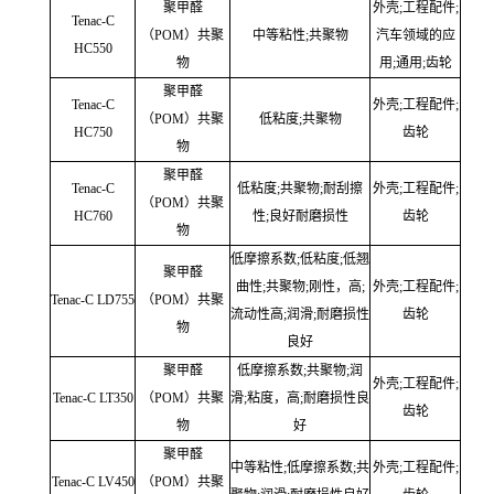
聚甲醛
外壳;工程配件;
Tenac-C
（POM）共聚
中等粘性;共聚物
汽车领域的应
HC550
物
用;通用;齿轮
聚甲醛
Tenac-C
外壳;工程配件;
（POM）共聚
低粘度;共聚物
HC750
齿轮
物
聚甲醛
Tenac-C
低粘度;共聚物;耐刮擦
外壳;工程配件;
（POM）共聚
HC760
性;良好耐磨损性
齿轮
物
低摩擦系数;低粘度;低翘
聚甲醛
曲性;共聚物;刚性，高;
外壳;工程配件;
Tenac-C LD755
（POM）共聚
流动性高;润滑;耐磨损性
齿轮
物
良好
聚甲醛
低摩擦系数;共聚物;润
外壳;工程配件;
Tenac-C LT350
（POM）共聚
滑;粘度，高;耐磨损性良
齿轮
物
好
聚甲醛
中等粘性;低摩擦系数;共
外壳;工程配件;
Tenac-C LV450
（POM）共聚