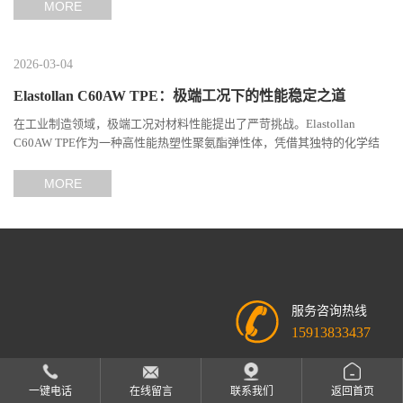
MORE
2026-03-04
Elastollan C60AW TPE：极端工况下的性能稳定之道
在工业制造领域，极端工况对材料性能提出了严苛挑战。Elastollan
C60AW TPE作为一种高性能热塑性聚氨酯弹性体，凭借其独特的化学结
构与工艺设计，在高温、高负荷、化学腐蚀等极端环境下展现...
MORE
服务咨询热线
15913833437
一键电话
在线留言
联系我们
返回首页