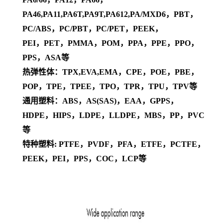
PA46,PA11,PA6T,PA9T,PA612,PA/MXD6，PBT，
PC/ABS，PC/PBT，PC/PET，PEEK，
PEI，PET，PMMA，POM，PPA，PPE，PPO，
PPS，ASA等
热弹性体：TPX,EVA,EMA，CPE，POE，PBE，
POP，TPE，TPEE，TPO，TPR，TPU，TPV等
通用塑料：ABS，AS(SAS)，EAA，GPPS，
HDPE，HIPS，LDPE，LLDPE，MBS，PP，PVC
等
特种塑料: PTFE，PVDF，PFA，ETFE，PCTFE，
PEEK，PEI，PPS，COC，LCP等