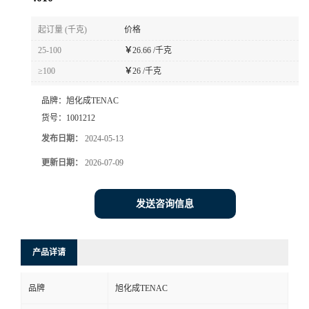
书
起订量 (千克)
价格
25-100
￥
26.66 /千克
荣
≥100
￥
26 /千克
誉
品牌：
旭化成TENAC
货号：
1001212
联
发布日期：
2024-05-13
系
更新日期：
2026-07-09
方
发送咨询信息
式
产品详请
在
品牌
旭化成TENAC
线