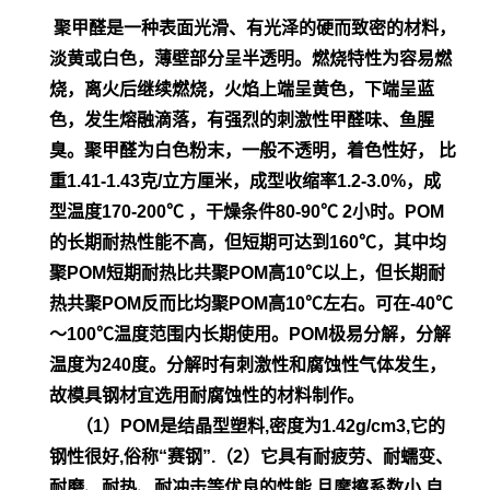
聚甲醛是一种表面光滑、有光泽的硬而致密的材料，
淡黄或白色，薄壁部分呈半透明。燃烧特性为容易燃
烧，离火后继续燃烧，火焰上端呈黄色，下端呈蓝
色，发生熔融滴落，有强烈的刺激性甲醛味、鱼腥
臭。聚甲醛为白色粉末，一般不透明，着色性好， 比
重1.41-1.43克/立方厘米，成型收缩率1.2-3.0%，成
型温度170-200℃ ，干燥条件80-90℃ 2小时。POM
的长期耐热性能不高，但短期可达到160℃，其中均
聚POM短期耐热比共聚POM高10℃以上，但长期耐
热共聚POM反而比均聚POM高10℃左右。可在-40℃
～100℃温度范围内长期使用。POM极易分解，分解
温度为240度。分解时有刺激性和腐蚀性气体发生，
故模具钢材宜选用耐腐蚀性的材料制作。
（1）POM是结晶型塑料,密度为1.42g/cm3,它的
钢性很好,俗称“赛钢”.
（2）它具有耐疲劳、耐蠕变、
耐磨、耐热、耐冲击等优良的性能,且摩擦系数小,自