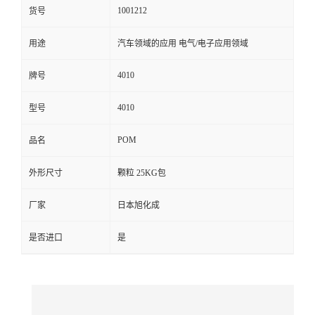
1001212
货号
留
用途
汽车领域的应用 电气/电子应用领域
言
4010
牌号
4010
型号
POM
品名
外形尺寸
颗粒 25KG包
厂家
日本旭化成
是否进口
是