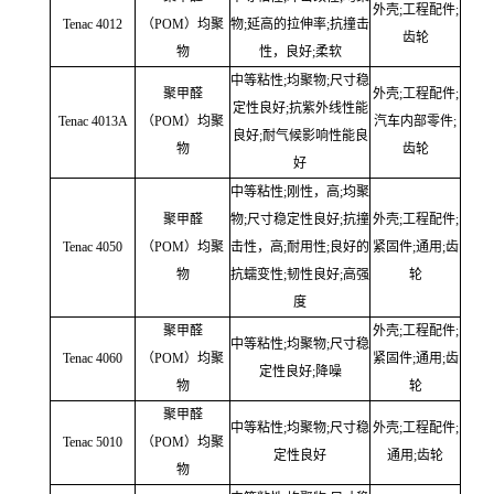
外壳;工程配件;
Tenac 4012
（POM）均聚
物;延高的拉伸率;抗撞击
齿轮
物
性，良好;柔软
中等粘性;均聚物;尺寸稳
聚甲醛
外壳;工程配件;
定性良好;抗紫外线性能
Tenac 4013A
（POM）均聚
汽车内部零件;
良好;耐气候影响性能良
物
齿轮
好
中等粘性;刚性，高;均聚
聚甲醛
物;尺寸稳定性良好;抗撞
外壳;工程配件;
Tenac 4050
（POM）均聚
击性，高;耐用性;良好的
紧固件;通用;齿
物
抗蠕变性;韧性良好;高强
轮
度
聚甲醛
外壳;工程配件;
中等粘性;均聚物;尺寸稳
Tenac 4060
（POM）均聚
紧固件;通用;齿
定性良好;降噪
物
轮
聚甲醛
中等粘性;均聚物;尺寸稳
外壳;工程配件;
Tenac 5010
（POM）均聚
定性良好
通用;齿轮
物