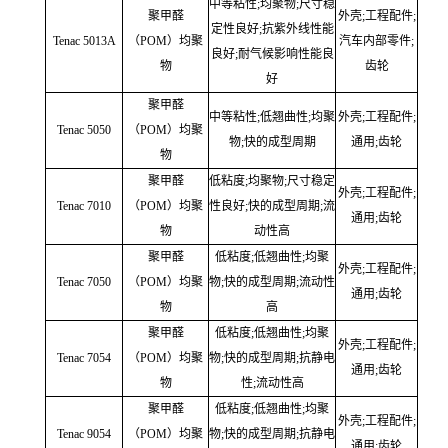
中等粘性;均聚物;尺寸稳
聚甲醛
外壳;工程配件;
定性良好;抗紫外线性能
Tenac 5013A
（POM）均聚
汽车内部零件;
良好;耐气候影响性能良
物
齿轮
好
聚甲醛
中等粘性;低翘曲性;均聚
外壳;工程配件;
Tenac 5050
（POM）均聚
物;快的成型周期
通用;齿轮
物
聚甲醛
低粘度;均聚物;尺寸稳定
外壳;工程配件;
Tenac 7010
（POM）均聚
性良好;快的成型周期;流
通用;齿轮
物
动性高
聚甲醛
低粘度;低翘曲性;均聚
外壳;工程配件;
Tenac 7050
（POM）均聚
物;快的成型周期;流动性
通用;齿轮
物
高
聚甲醛
低粘度;低翘曲性;均聚
外壳;工程配件;
Tenac 7054
（POM）均聚
物;快的成型周期;抗静电
通用;齿轮
物
性;流动性高
聚甲醛
低粘度;低翘曲性;均聚
外壳;工程配件;
Tenac 9054
（POM）均聚
物;快的成型周期;抗静电
通用;齿轮