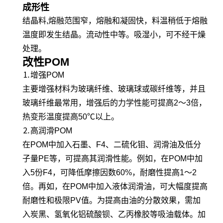
成形性
结晶料,熔融范围窄，熔融和凝固快，料温稍低于熔融
温度即发生结晶。流动性中等。吸湿小，可不经干燥
处理。
改性POM
⒈增强POM
主要增强材料为玻璃纤维、玻璃球或碳纤维等，并且
玻璃纤维最常用，增强后的力学性能可提高2～3倍，
热变形温度提高50℃以上。
⒉高润滑POM
在POM中加入石墨、F4、二硫化钼、润滑油及低分
子量PE等，可提高其润滑性能。例如，在POM中加
入5份F4，可降低摩擦因数60%，耐磨性提高1～2
倍。再如，在POM中加入液体润滑油，可大幅度提高
耐磨性和极限PV值。为提高由油的分散效果，需加
入炭黑、氢氧化铝硫酸钡、乙丙橡胶等吸油载体。加