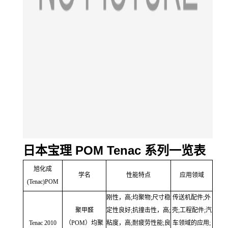
日本宝理
POM Tenac
系列一览表
旭化成
学名
性能特点
应用领域
(Tenac)POM
刚性，高;均聚物;尺寸稳
传送机配件;外
聚甲醛
定性良好;抗撞击性，高;
壳;工程配件;汽
Tenac 2010
（POM）均聚
粘度，高;耐疲劳性能;良
车领域的应用;