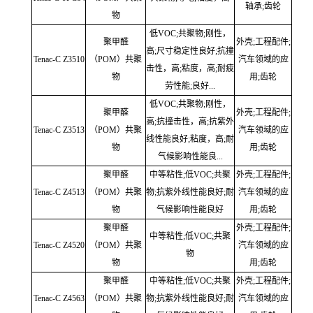
轴承;齿轮
物
低VOC;共聚物;刚性，
聚甲醛
外壳;工程配件;
高;尺寸稳定性良好;抗撞
Tenac-C Z3510
（POM）共聚
汽车领域的应
击性，高;粘度，高;耐疲
物
用;齿轮
劳性能;良好...
低VOC;共聚物;刚性，
聚甲醛
外壳;工程配件;
高;抗撞击性，高;抗紫外
Tenac-C Z3513
（POM）共聚
汽车领域的应
线性能良好;粘度，高;耐
物
用;齿轮
气候影响性能良...
聚甲醛
中等粘性;低VOC;共聚
外壳;工程配件;
Tenac-C Z4513
（POM）共聚
物;抗紫外线性能良好;耐
汽车领域的应
物
气候影响性能良好
用;齿轮
聚甲醛
外壳;工程配件;
中等粘性;低VOC;共聚
Tenac-C Z4520
（POM）共聚
汽车领域的应
物
物
用;齿轮
聚甲醛
中等粘性;低VOC;共聚
外壳;工程配件;
Tenac-C Z4563
（POM）共聚
物;抗紫外线性能良好;耐
汽车领域的应