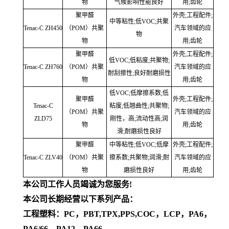
物
气候影响性能良好
用;齿轮
聚甲醛
外壳;工程配件;
中等粘性;低VOC;共聚
Tenac-C ZH450
（POM）共聚
汽车领域的应
物
物
用;齿轮
聚甲醛
外壳;工程配件;
低VOC;低粘度;共聚物;
Tenac-C ZH760
（POM）共聚
汽车领域的应
耐刮擦性;良好耐磨损性
物
用;齿轮
低VOC;低摩擦系数;低
聚甲醛
外壳;工程配件;
Tenac-C
粘度;低翘曲性;共聚物;
（POM）共聚
汽车领域的应
ZLD75
刚性，高;流动性高;润
物
用;齿轮
滑;耐磨损性良好
聚甲醛
中等粘性;低VOC;低摩
外壳;工程配件;
Tenac-C ZLV40
（POM）共聚
擦系数;共聚物;润滑;耐
汽车领域的应
物
磨损性良好
用;齿轮
本公司工作人员竭诚为您服务!
本公司长期经营以下系列产品：
工程塑料：PC，PBT,TPX,PPS,COC，LCP，PA6，
PA6/66，PA12，PA66，