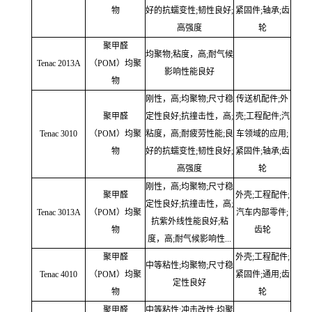
物
好的抗蠕变性;韧性良好;
紧固件;轴承;齿
高强度
轮
聚甲醛
均聚物;粘度，高;耐气候
Tenac 2013A
（POM）均聚
影响性能良好
物
刚性，高;均聚物;尺寸稳
传送机配件;外
聚甲醛
定性良好;抗撞击性，高;
壳;工程配件;汽
Tenac 3010
（POM）均聚
粘度，高;耐疲劳性能;良
车领域的应用;
物
好的抗蠕变性;韧性良好;
紧固件;轴承;齿
高强度
轮
刚性，高;均聚物;尺寸稳
聚甲醛
外壳;工程配件;
定性良好;抗撞击性，高;
Tenac 3013A
（POM）均聚
汽车内部零件;
抗紫外线性能良好;粘
物
齿轮
度，高;耐气候影响性...
聚甲醛
外壳;工程配件;
中等粘性;均聚物;尺寸稳
Tenac 4010
（POM）均聚
紧固件;通用;齿
定性良好
物
轮
聚甲醛
中等粘性;冲击改性;均聚