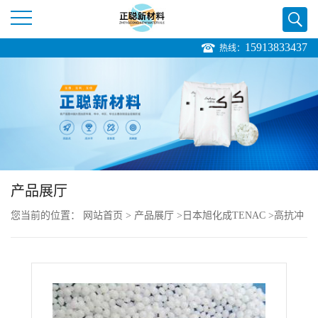
15913833437
热线：
公
司
首
页
产品展厅
公
您当前的位置：
网站首页
>
产品展厅
>
日本旭化成TENAC
>
高抗冲
司
尺寸稳定 高强度 高耐磨 中粘度 POM Tenac 4010
介
绍