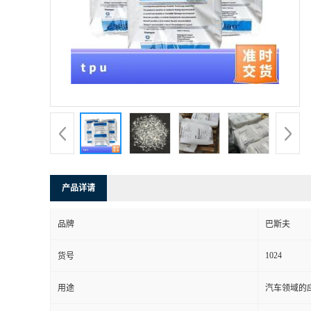
书
荣
誉
联
系
产品详请
方
品牌
巴斯夫
式
1024
货号
在
用途
汽车领域的应
线