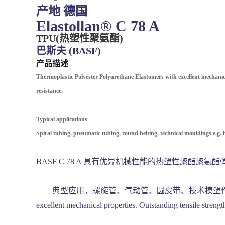
产地 德国
Elastollan® C 78 A
TPU(热塑性聚氨酯)
巴斯夫 (BASF)
产品描述
Thermoplastic Polyester Polyurethane Elastomers with excellent mechanica
resistance.
Typical applications
Spiral tubing, pneumatic tubing, round belting, technical mouldings e.g. b
BASF C 78 A 具有优异机械性能的热塑性聚
典型应用，螺旋管、气动管、圆皮带、技术模塑件，如衬套、防尘帽、密
excellent mechanical properties. Outstanding tensile streng