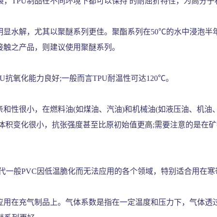
，TPU制品在不同环境下都可以保持 的耐屈折特性，为高分子
明显水解，尤其以聚醚系列更佳。聚酯系列在50℃的水中浸泡半年或
接触之产品，则建议使用聚醚系列。
U抗氧化能力良好;一般而言TPU耐温性可达120℃。
和性很小，在燃料油(如煤油、汽油)和机械油(如液压油、机油、
的体积变化很小，抗张强度甚至比原初始值更高;需要注意的是在
可取代一般PVC因低温脆化而无法应用的各个领域，特别适合用在
泛应用在充气制品上。气体系数是指在一定温度和压力下，气体透