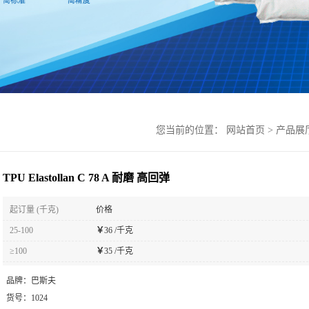
您当前的位置：
网站首页
>
产品展
TPU Elastollan C 78 A 耐磨 高回弹
起订量 (千克)
价格
25-100
￥
36 /千克
≥100
￥
35 /千克
品牌：
巴斯夫
货号：
1024