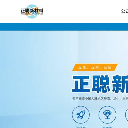
公
公
司
首
页
公
司
介
绍