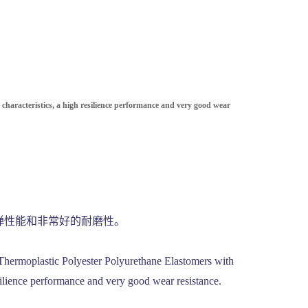
characteristics, a high resilience performance and very good wear
回弹性能和非常好的耐磨性。
r Polyurethane Elastomers with
esilience performance and very good wear resistance.