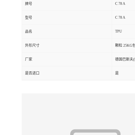
C 78 A
牌号
留
C 78 A
型号
言
TPU
品名
外形尺寸
颗粒 25KG
厂家
德国巴斯夫(Ela
是否进口
是