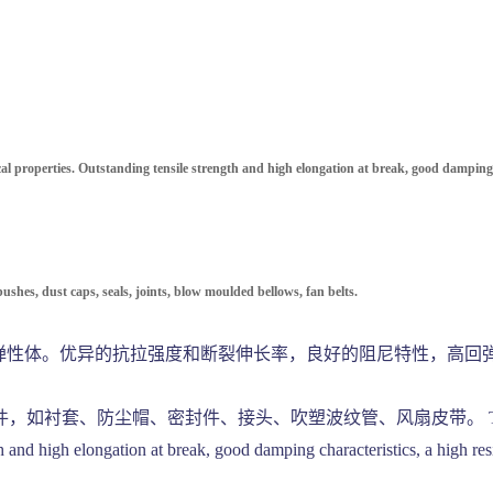
l properties. Outstanding tensile strength and high elongation at break, good damping 
ushes, dust caps, seals, joints, blow moulded bellows, fan belts.
酯聚氨酯弹性体。优异的抗拉强度和断裂伸长率，良好的阻尼特性，高
封件、接头、吹塑波纹管、风扇皮带。 Thermoplastic Polyeste
th and high elongation at break, good damping characteristics, a high r