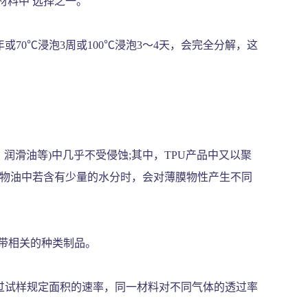
材料中 选择之一。
70℃浸泡3周或100℃浸泡3～4天，会完全分解，这
润滑油等)中几乎不受侵蚀;其中，TPU产品中又以聚
矿物油中若含有少量的水分时，会对薄膜物性产生不同
寒带相关的种类制品。
过试样规定面积的速率，同一材料对不同气体的透过率