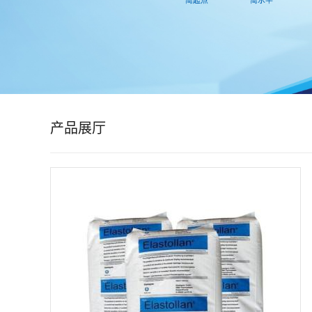
公
司
动
态
产品展厅
产
品
展
厅
证