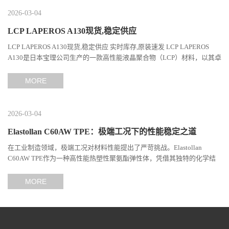
2026-03-04
LCP LAPEROS A130现货,稳定供应
LCP LAPEROS A130现货,稳定供应 实时库存,原装速发 LCP LAPEROS
A130是日本宝理公司生产的一款高性能液晶聚合物（LCP）材料，以其卓
越的机械性能、耐热性和加工性能在工程塑料领域占据...
MORE
2026-03-04
Elastollan C60AW TPE：极端工况下的性能稳定之道
在工业制造领域，极端工况对材料性能提出了严苛挑战。Elastollan
C60AW TPE作为一种高性能热塑性聚氨酯弹性体，凭借其独特的化学结
构与工艺设计，在高温、高负荷、化学腐蚀等极端环境下展现...
MORE