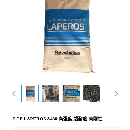
公
司
动
态
产
品
展
厅
LCP LAPEROS A430 高强度 超耐磨 高刚性
证