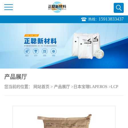
15913833437
热线：
公
司
首
页
产品展厅
公
您当前的位置：
网站首页
>
产品展厅
>
日本宝理LAPEROS
>
LCP
司
LAPEROS A430 高强度 超耐磨 高刚性
介
绍