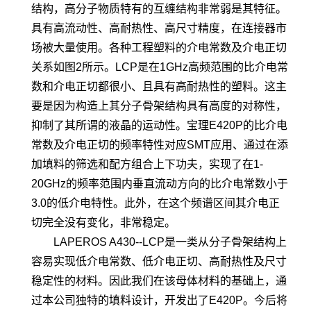
结构，高分子物质特有的互缠结构非常弱是其特征。
具有高流动性、高耐热性、高尺寸精度，在连接器市
场被大量使用。各种工程塑料的介电常数及介电正切
关系如图2所示。LCP是在1GHz高频范围的比介电常
数和介电正切都很小、且具有高耐热性的塑料。这主
要是因为构造上其分子骨架结构具有高度的对称性，
抑制了其所谓的液晶的运动性。宝理E420P的比介电
常数及介电正切的频率特性对应SMT应用、通过在添
加填料的筛选和配方组合上下功夫，实现了在1-
20GHz的频率范围内垂直流动方向的比介电常数小于
3.0的低介电特性。此外，在这个频谱区间其介电正
切完全没有变化，非常稳定。
LAPEROS A430--LCP是一类从分子骨架结构上
容易实现低介电常数、低介电正切、高耐热性及尺寸
稳定性的材料。因此我们在该母体材料的基础上，通
过本公司独特的填料设计，开发出了E420P。今后将