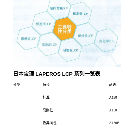
日本宝理
LAPEROS
LCP
系列一览表
分类
特长
品级
标准
A130
高刚性
A150
低异向性
A150B