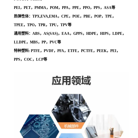
PEI，PET，PMMA，POM，PPA，PPE，PPO，PPS，ASA等
热弹性体：TPX,EVA,EMA，CPE，POE，PBE，POP，TPE，
TPEE，TPO，TPR，TPU，TPV等
通用塑料：ABS，AS(SAS)，EAA，GPPS，HDPE，HIPS，LDPE，
LLDPE，MBS，PP，PVC等
特种塑料: PTFE，PVDF，PFA，ETFE，PCTFE，PEEK，PEI，
PPS，COC，LCP等