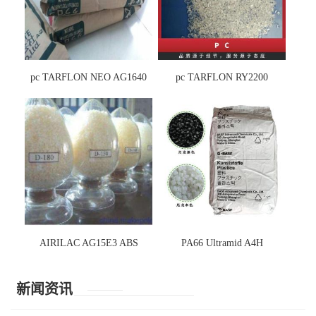
pc TARFLON NEO AG1640
pc TARFLON RY2200
AIRILAC AG15E3 ABS
PA66 Ultramid A4H
新闻资讯