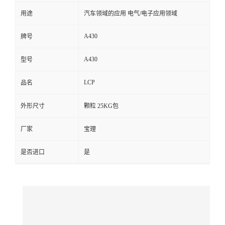
用途
汽车领域的应用 电气/电子应用领域
留
A430
牌号
言
A430
型号
LCP
品名
外形尺寸
颗粒 25KG包
厂家
宝理
是否进口
是