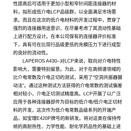
性提高后可适用于更加小型和窄针间距连接器的材
料，拟形成低介电LCP品级群，以全面满足市场需
求。而且在这次的低介电材料的开发过程中，贯穿了
强烈的连接器用途意识，在尽量考虑了其流动性基础
上进行配方设计。在本公司保有的连接器评价标准
下，具有可在比现行品级更低的充模压力下进行成型
的良好的流动性。
LAPEROS A430--对LCP来说，取向对介电特性
影响大，需要特别留意。为此，对于在高频谱领域的
比介电常数及介电正切的测试，采用了“空洞共振器摄
动法”。通过这种测试方法获得的介电常数的测试偏差
相对较小，介电正切测试精度高。LCP开展了以广泛
应用于各种连接器部件为目标的低介电/低介电正切材
料的开发，这次作为低介电常数品级系列的开端产
品，如宝理E420P牌号的新研发。将对这类在保持传
统的高耐热性、力学性能、耐化学药品性的基础上进