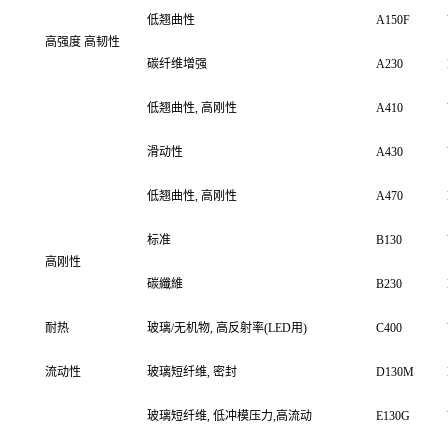
低翘曲性
A150F
高强度
高韧性
碳纤维增强
A230
低翘曲性, 高刚性
A410
滑动性
A430
低翘曲性, 高刚性
A470
标准
B130
高刚性
碳纖維
B230
耐热
玻璃/无机物, 高反射率(LED用)
C400
流动性
玻璃短纤维, 密封
D130M
玻璃短纤维, 低冲模压力,高流动
E130G