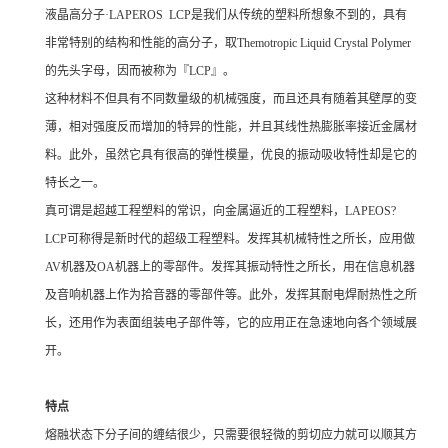
液晶高分子·LAPEROS
LCP
是我们从传统的塑料所想象不到的，具有
非常特别的结构和性能的高分子，取Themotropic Liquid Crystal Polymer
的先头字母，因而被称为『LCP』。
这种材料不但具有不同数量级的机械强度，而且还具有随着其壁厚的变
薄，相对强度反而增加的特异的性能，并且其线性热膨胀率接近金属材
料。此外，虽然它具有很高的弹性模量，优良的振动吸收特性却是它的
特长之一。
真可谓是超越工程塑料的常识，向金属逼近的工程塑料，LAPEOS
?
LCP
可称得是新时代的超级工程塑料。发挥其机械特性之所长，应用做
AV机器及OA机器上的零部件。发挥其振动特性之所长，用在信息机器
及音响机器上作为拾音器的零部件等。此外，发挥其耐电焊耐热性之所
长，还用作为表面组装电子部件等，它的应用正在急速地向各个领域展
开。
特点
熔融状态下分子间的缠结很少，只需要很轻微的剪切应力就可以顺其方