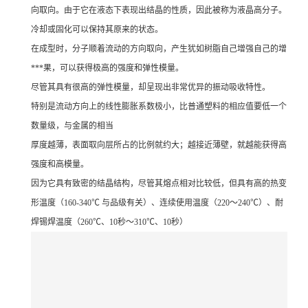
向取向。由于它在液态下表现出结晶的性质，因此被称为液晶高分子。
冷却或固化可以保持其原来的状态。
在成型时，分子顺着流动的方向取向，产生犹如树脂自己增强自己的增
***果，可以获得极高的强度和弹性模量。
尽管其具有很高的弹性模量，却呈现出非常优异的振动吸收特性。
特别是流动方向上的线性膨胀系数极小，比普通塑料的相应值要低一个
数量级，与金属的相当
厚度越薄，表面取向层所占的比例就约大；越接近薄壁，就越能获得高
强度和高模量。
因为它具有致密的结晶结构，尽管其熔点相对比较低，但具有高的热变
形温度（160-340℃ 与品级有关）、连续使用温度（220～240℃）、耐
焊锡焊温度（260℃、10秒～310℃、10秒）