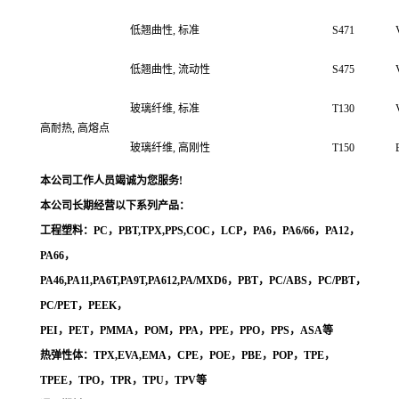
低翘曲性, 标准
S471
低翘曲性
,
流动性
S475
玻璃纤维, 标准
T130
高耐热, 高熔点
玻璃纤维, 高刚性
T150
本公司工作人员竭诚为您服务!
本公司长期经营以下系列产品：
工程塑料：PC，PBT,TPX,PPS,COC，LCP，PA6，PA6/66，PA12，
PA66，
PA46,PA11,PA6T,PA9T,PA612,PA/MXD6，PBT，PC/ABS，PC/PBT，
PC/PET，PEEK，
PEI，PET，PMMA，POM，PPA，PPE，PPO，PPS，ASA等
热弹性体：TPX,EVA,EMA，CPE，POE，PBE，POP，TPE，
TPEE，TPO，TPR，TPU，TPV等