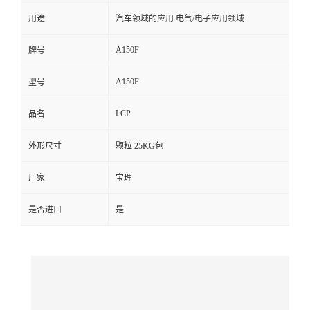
用途
汽车领域的应用 电气/电子应用领域
留
A150F
牌号
言
A150F
型号
LCP
品名
外形尺寸
颗粒 25KG包
厂家
宝理
是否进口
是