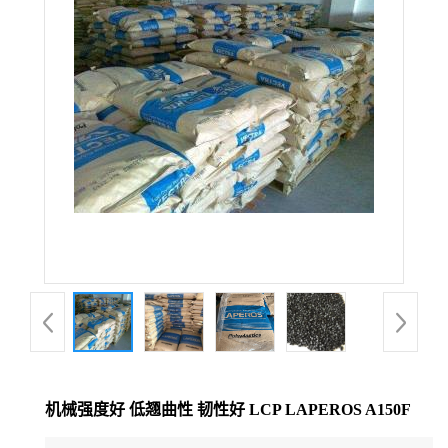
公
司
动
态
产
品
展
厅
机械强度好 低翘曲性 韧性好 LCP LAPEROS A150F
证