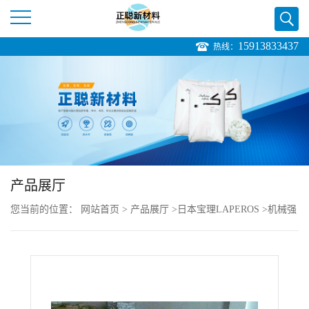
15913833437
热线：
公
司
首
页
产品展厅
公
您当前的位置：
网站首页
>
产品展厅
>
日本宝理LAPEROS
>
机械强
司
度好 低翘曲性 韧性好 LCP LAPEROS A150F
介
绍