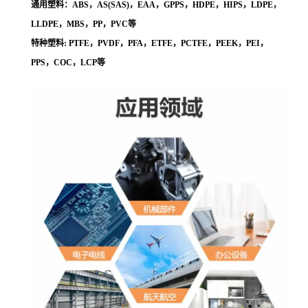
通用塑料：ABS，AS(SAS)，EAA，GPPS，HDPE，HIPS，LDPE，
LLDPE，MBS，PP，PVC等
特种塑料: PTFE，PVDF，PFA，ETFE，PCTFE，PEEK，PEI，
PPS，COC，LCP等