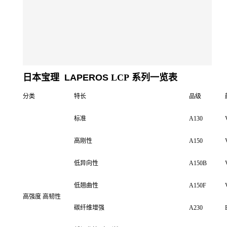
日本宝理
LAPEROS
LCP
系列一览表
分类
特长
品级
标准
A130
高刚性
A150
低异向性
A150B
低翘曲性
A150F
高强度
高韧性
碳纤维增强
A230