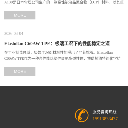
A130是日本宝理公司生产的一款高性能液晶聚合物（LCP）材料，以其卓
越的机械性能、耐热性和加工性能在工程塑料领域占据...
MORE
2026-03-04
Elastollan C60AW TPE：极端工况下的性能稳定之道
在工业制造领域，极端工况对材料性能提出了严苛挑战。Elastollan
C60AW TPE作为一种高性能热塑性聚氨酯弹性体，凭借其独特的化学结
构与工艺设计，在高温、高负荷、化学腐蚀等极端环境下展现...
MORE
服务咨询热线
15913833437