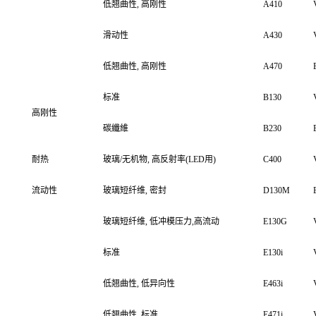
低翘曲性, 高刚性
A410
滑动性
A430
低翘曲性, 高刚性
A470
标准
B130
高刚性
碳纖維
B230
耐热
玻璃/无机物, 高反射率(LED用)
C400
流动性
玻璃短纤维, 密封
D130M
玻璃短纤维, 低冲模压力,高流动
E130G
标准
E130i
低翘曲性, 低异向性
E463i
低翘曲性, 标准
E471i