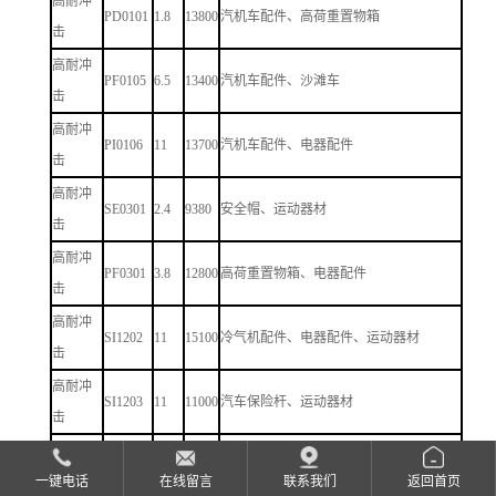
高耐冲
PD0101
1.8
13800
汽机车配件、高荷重置物箱
击
高耐冲
PF0105
6.5
13400
汽机车配件、沙滩车
击
高耐冲
PI0106
11
13700
汽机车配件、电器配件
击
高耐冲
SE0301
2.4
9380
安全帽、运动器材
击
高耐冲
PF0301
3.8
12800
高荷重置物箱、电器配件
击
高耐冲
SI1202
11
15100
冷气机配件、电器配件、运动器材
击
高耐冲
SI1203
11
11000
汽车保险杆、运动器材
击
汽车冷却风扇业片、电器用品零件、机车
玻纤强
一键电话
在线留言
联系我们
返回首页
PF7251
9.5
40500
置物箱,阀、冷气机风扇业片、泵外壳、