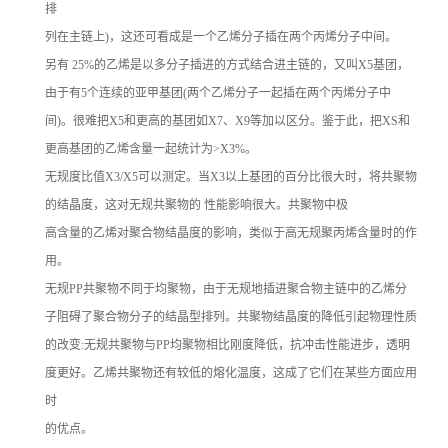
排
列在主链上)，这还可看成是一个乙烯分子插在两个丙烯分子中间。
另有 25%的乙烯是以多分子插进的方式结合进主链的，又叫X5基团，
由于有5个连续的亚甲基团(两个乙烯分子一起插在两个丙烯分子中
间)。很难把X5和更高的基团如X7、X9等加以区分。鉴于此，把XS和
更高基团的乙烯含量一起统计为>X3%。
无规度比值X3/X5可以测定。当X3以上基团的百分比很大时，将共聚物
的结晶度，这对无规共聚物的 性能影响很大。共聚物中极
高含量的乙烯对聚合物结晶度的影响，类似于高无规聚丙烯含量时的作
用。
无规PP共聚物不同于均聚物，由于无规地插进聚合物主链中的乙烯分
子阻碍了聚合物分子的结晶型排列。共聚物结晶度的降低引起物理性质
的改变:无规共聚物与PP均聚物相比刚度降低，抗冲击性能进步，透明
度更好。乙烯共聚物还有较低的熔化温度，这成了它们在某些方面应用
时
的优点。