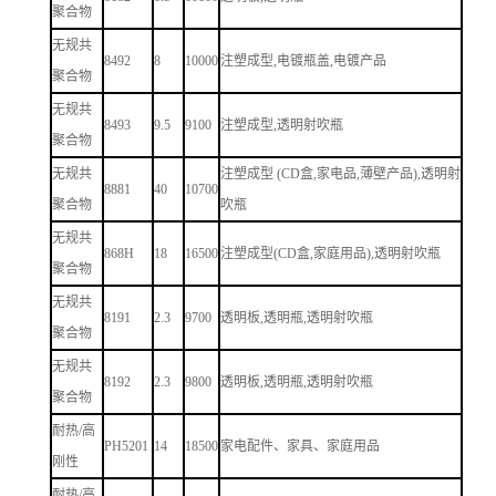
聚合物
无规共
8492
8
10000
注塑成型,电镀瓶盖,电镀产品
聚合物
无规共
8493
9.5
9100
注塑成型,透明射吹瓶
聚合物
无规共
注塑成型 (CD盒,家电品,薄壁产品),透明射
8881
40
10700
聚合物
吹瓶
无规共
868H
18
16500
注塑成型(CD盒,家庭用品),透明射吹瓶
聚合物
无规共
8191
2.3
9700
透明板,透明瓶,透明射吹瓶
聚合物
无规共
8192
2.3
9800
透明板,透明瓶,透明射吹瓶
聚合物
耐热/高
PH5201
14
18500
家电配件、家具、家庭用品
刚性
耐热/高