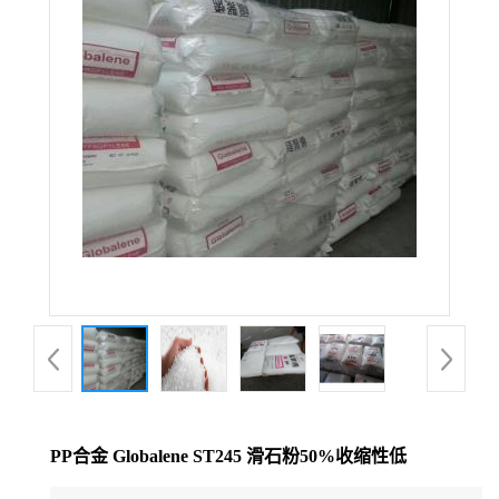
公
司
动
态
产
品
展
厅
PP合金 Globalene ST245 滑石粉50%收缩性低
证