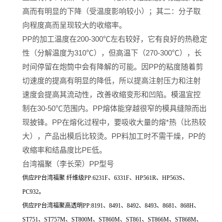
高而有明显的下降（受温度影响较小）；其二：分子取
向程度高而呈现较大的收缩率。
PP的加工温度在200-300℃左右较好，它有良好的热稳定
性（分解温度为310℃），但高温下（270-300℃），长
时间停留在炮筒中会有降解的可能。因PP的粘度随着剪
切速度的提高有明显的降低，所以提高注射压力和注射
速度会提高其流动性，改善收缩变形和凹陷。模温宜控
制在30-50℃范围内。PP熔体能穿越很窄的模具缝隙而出
现披锋。PP在熔化过程中，要吸收大量的熔*热（比热较
大），产品出模后比较烫。PP料加工时不需干燥，PP的
收缩率和结晶度比PE低。
台湾福聚（李长荣）PP型号
供应PP台湾福聚 纤维级PP:6231F、6331F、HP561R、HP563S、
PC932。
供应PP台湾福聚高透明PP:8191、8491、8492、8493、8681、868H、
ST751、ST757M、ST800M、ST860M、ST861、ST866M、ST868M、