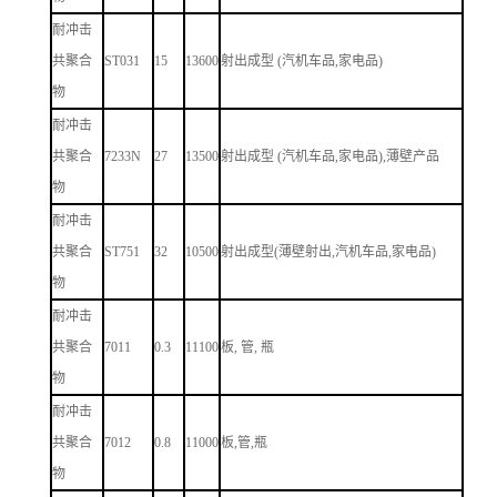
耐冲击
共聚合
ST031
15
13600
射出成型 (汽机车品,家电品)
物
耐冲击
共聚合
7233N
27
13500
射出成型 (汽机车品,家电品),薄壁产品
物
耐冲击
共聚合
ST751
32
10500
射出成型(薄壁射出,汽机车品,家电品)
物
耐冲击
共聚合
7011
0.3
11100
板, 管, 瓶
物
耐冲击
共聚合
7012
0.8
11000
板,管,瓶
物