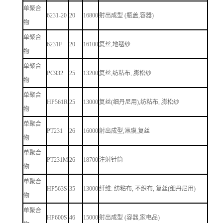
单聚合
6231-20
20
16800
射出成型 (瓶盖,容器)
物
单聚合
6231F
20
16100
复丝,地毯纱
物
单聚合
PC932
25
13200
复丝,纺粘布, 膨松纱
物
单聚合
HP561R
25
13000
复丝(细丹尼用),纺粘布, 膨松纱
物
单聚合
PT231
26
16000
射出成型,淋膜,复丝
物
单聚合
PT231M
26
18700
注射针筒
物
单聚合
HP563S
35
13000
纤维: 纺粘布, 不织布, 复丝(细丹尼用)
物
单聚合
HP600S
46
15000
射出成型 (容器,家电品)