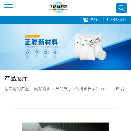
15913833437
热线：
公
司
首
页
产品展厅
公
您当前的位置：
网站首页
>
产品展厅
>
台湾李长荣Globalene
>
PP合
司
金 Globalene ST245 滑石粉50%收缩性低
介
绍