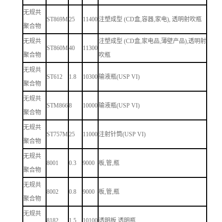
无规共
ST869M
25
11400
注塑成型 (CD盒,容器,家电), 透明射吹瓶
聚合物
无规共
注塑成型 (CD盒,家电品,薄壁产品),透明射
ST860M
40
11300
聚合物
吹瓶
无规共
ST612
1.8
10300
输液瓶(USP VI)
聚合物
无规共
STM866
8
10000
输液瓶(USP VI)
聚合物
无规共
ST757M
25
11000
注射针筒(USP VI)
聚合物
无规共
8001
0.3
9000
板,管,瓶
聚合物
无规共
8002
0.8
9000
板,管,瓶
聚合物
无规共
8182
1.5
10100
透明板,透明瓶