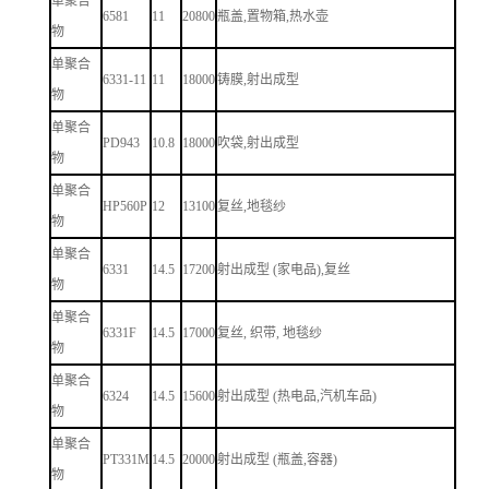
单聚合
6581
11
20800
瓶盖,置物箱,热水壶
物
单聚合
6331-11
11
18000
铸膜,射出成型
物
单聚合
PD943
10.8
18000
吹袋,射出成型
物
单聚合
HP560P
12
13100
复丝,地毯纱
物
单聚合
6331
14.5
17200
射出成型 (家电品),复丝
物
单聚合
6331F
14.5
17000
复丝, 织带, 地毯纱
物
单聚合
6324
14.5
15600
射出成型 (热电品,汽机车品)
物
单聚合
PT331M
14.5
20000
射出成型 (瓶盖,容器)
物