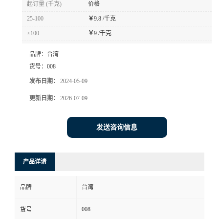
起订量 (千克)
价格
书
25-100
￥
9.8 /千克
≥100
￥
9 /千克
荣
品牌：
台湾
誉
货号：
008
发布日期：
2024-05-09
联
更新日期：
2026-07-09
系
发送咨询信息
方
产品详请
式
品牌
台湾
在
008
货号
线