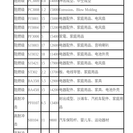
阻燃级
PC3009
0.8
14000
押出成型、中空成型
阻燃级
PC3008
1.2
15800
Extrusion、Blow Molding
阻燃级
PJ3001
15
15000
电器配件、家庭用品、电风扇
阻燃级
PJ3004
17
15200
电器配件、家庭用品、电风扇
阻燃级
PF3006
5
15400
家電、家庭用品
阻燃级
SJ3003
17
12600
电器配件、家庭用品、音响喇叭
阻燃级
SJ3032
18
11400
电器配件、家庭用品、电池外壳
阻燃级
SJ3421
15
17900
电器配件、家庭用品、电风扇
阻燃级
ST302
2.2
13700
板、电线导管、家庭用品
阻燃级
BA35H
5.5
12900
电器配件、家庭用品、家具
阻燃级
BA45H
15
14200
电器配件、家庭用品、家具、电池外壳
高耐冲
射出成型、沙滩车、汽机车配件、家庭用
PF0107
6.5
13400
击
品
高耐冲
SI0104
11
9800
汽车保险杆、婴儿车、运动器材
击