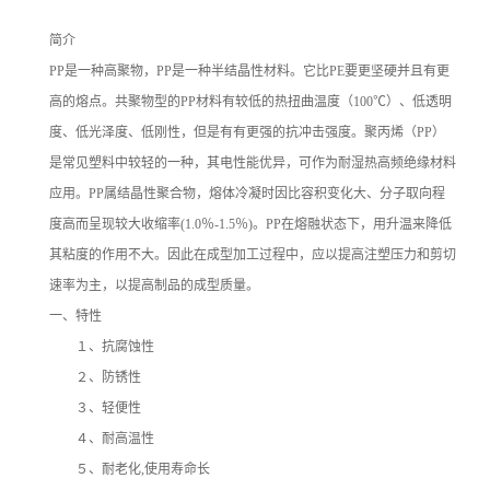
简介
PP是一种高聚物，PP是一种半结晶性材料。它比PE要更坚硬并且有更
高的熔点。共聚物型的PP材料有较低的热扭曲温度（100℃）、低透明
度、低光泽度、低刚性，但是有有更强的抗冲击强度。聚丙烯（PP）
是常见塑料中较轻的一种，其电性能优异，可作为耐湿热高频绝缘材料
应用。PP属结晶性聚合物，熔体冷凝时因比容积变化大、分子取向程
度高而呈现较大收缩率(1.0％-1.5％)。PP在熔融状态下，用升温来降低
其粘度的作用不大。因此在成型加工过程中，应以提高注塑压力和剪切
速率为主，以提高制品的成型质量。
一、特性
１、抗腐蚀性
２、防锈性
３、轻便性
４、耐高温性
５、耐老化,使用寿命长