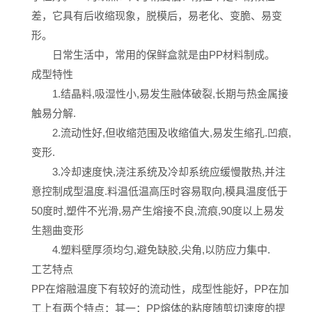
差，它具有后收缩现象，脱模后，易老化、变脆、易变
形。
日常生活中，常用的保鲜盒就是由PP材料制成。
成型特性
1.结晶料,吸湿性小,易发生融体破裂,长期与热金属接
触易分解.
2.流动性好,但收缩范围及收缩值大,易发生缩孔.凹痕,
变形.
3.冷却速度快,浇注系统及冷却系统应缓慢散热,并注
意控制成型温度.料温低温高压时容易取向,模具温度低于
50度时,塑件不光滑,易产生熔接不良,流痕,90度以上易发
生翘曲变形
4.塑料壁厚须均匀,避免缺胶,尖角,以防应力集中.
工艺特点
PP在熔融温度下有较好的流动性，成型性能好，PP在加
工上有两个特点：其一：PP熔体的粘度随剪切速度的提