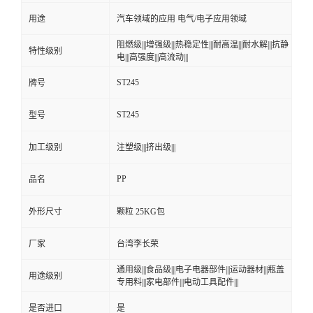
用途
汽车领域的应用 电气/电子应用领域
留
阻燃级|||增强级|||热稳定性|||耐高温|||耐水解|||抗静
特性级别
电|||高强度|||高流动|||
言
ST245
牌号
ST245
型号
加工级别
注塑级|||挤出级|||
PP
品名
外形尺寸
颗粒 25KG包
厂家
台湾李长荣
通用级|||食品级|||电子电器部件|||运动器材|||瓶盖
用途级别
专用料|||家电部件|||电动工具配件|||
是否进口
是