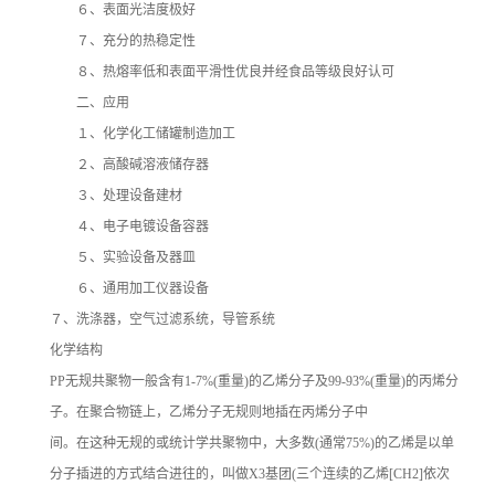
６、表面光洁度极好
７、充分的热稳定性
８、热熔率低和表面平滑性优良并经食品等级良好认可
二、应用
１、化学化工储罐制造加工
２、高酸碱溶液储存器
３、处理设备建材
４、电子电镀设备容器
５、实验设备及器皿
６、通用加工仪器设备
７、洗涤器，空气过滤系统，导管系统
化学结构
PP无规共聚物一般含有1-7%(重量)的乙烯分子及99-93%(重量)的丙烯分
子。在聚合物链上，乙烯分子无规则地插在丙烯分子中
间。在这种无规的或统计学共聚物中，大多数(通常75%)的乙烯是以单
分子插进的方式结合进往的，叫做X3基团(三个连续的乙烯[CH2]依次