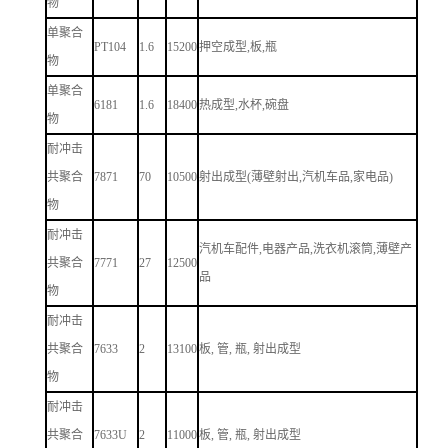
物
单聚合
PT104
1.6
15200
押空成型,板,瓶
物
单聚合
6181
1.6
18400
热成型,水杯,碗盘
物
耐冲击
共聚合
7871
70
10500
射出成型(薄壁射出,汽机车品,家电品)
物
耐冲击
汽机车配件,电器产品,洗衣机滚筒,薄壁产
共聚合
7771
27
12500
品
物
耐冲击
共聚合
7633
2
13100
板, 管, 瓶, 射出成型
物
耐冲击
共聚合
7633U
2
11000
板, 管, 瓶, 射出成型