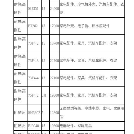
耐热/高
家电配件、冷气机外壳、汽机车配件、衣
SI4351
14
24500
刚性
架
耐热/高
PT262
15
17900
家电外壳、电子锅、热水瓶配件
刚性
耐热/高
73F4-2
15
18700
家电配件、家具、汽机车配件、衣架
刚性
耐热/高
73F4-3
15
22700
家电配件、家具、汽机车配件、衣架
刚性
耐热/高
73F4-4
13
27100
家电配件、家具、汽机车配件、衣架
刚性
耐热/高
75F4-2
5.8
19500
家电配件、家具、汽机车配件、衣架
刚性
无卤耐燃等级、电线电缆、家电、家庭用
阻燃级
SH3302
5
12800
品
阻燃级
PJ3040
15
19300
电器配件、家庭用品