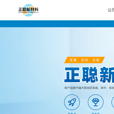
公
公
司
首
页
公
司
介
绍