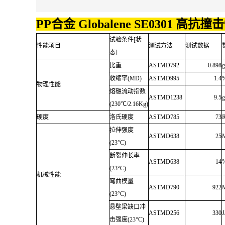
PP合金 Globalene SE0301 高抗撞
试验条件[状
性能项目
测试方法
测试数据
态]
比重
ASTMD792
0.898
g
收缩率(MD)
ASTMD995
1.4
物理性能
熔融流动指数
ASTMD1238
9.5
g
(230℃/2.16Kg)
硬度
洛氏硬度
ASTMD785
73
拉伸强度
ASTMD638
25
(23°C)
断裂伸长率
ASTMD638
14
(23°C)
机械性能
弯曲模量
ASTMD790
922
(23°C)
悬壁梁缺口冲
ASTMD256
330
J
击强度(23°C)