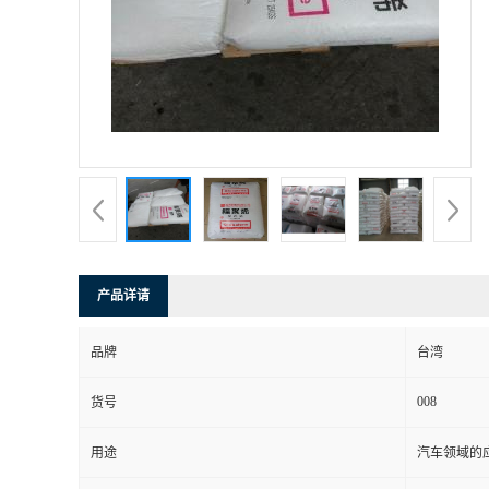
书
荣
誉
联
系
产品详请
方
品牌
台湾
式
008
货号
在
用途
汽车领域的应
线