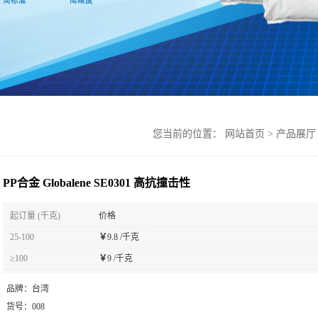
您当前的位置：
网站首页
>
产品展厅
PP合金 Globalene SE0301 高抗撞击性
起订量 (千克)
价格
25-100
￥
9.8 /千克
≥100
￥
9 /千克
品牌：
台湾
货号：
008