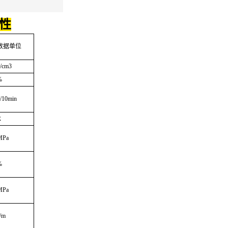
击性
数据单位
/cm3
%
/10min
R
MPa
%
MPa
/m