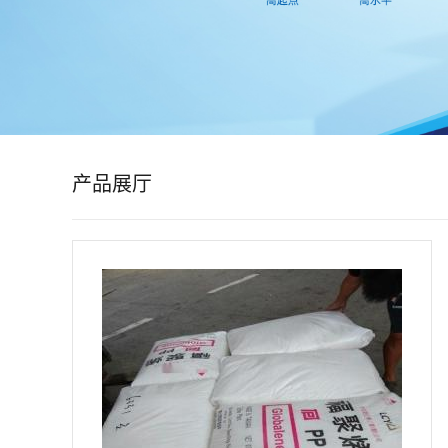
公
司
动
态
产品展厅
产
品
展
厅
证