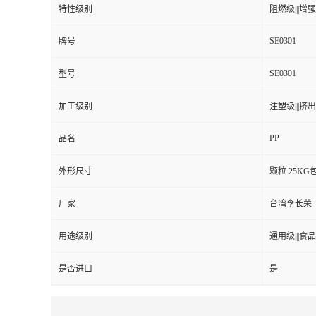
特性级别
阻燃级|||增强级
留
SE0301
牌号
言
SE0301
型号
加工级别
注塑级|||挤出级
PP
品名
外形尺寸
颗粒 25KG
厂家
台湾李长荣
用途级别
通用级|||食品
是否进口
是