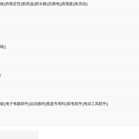
|||热稳定性|||耐高温|||耐水解|||抗静电|||高强度|||高流动|||
|||
包
级|||电子电器部件|||运动器材|||瓶盖专用料|||家电部件|||电动工具配件|||