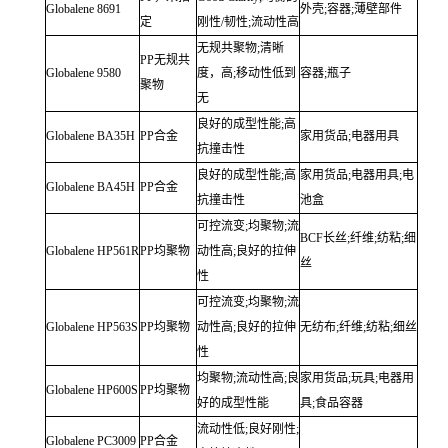
Globalene
8691
外壳;容器;薄壁部件
定
刚性/韧性;流动性高
无规共聚物;清晰
PP无规共
Globalene
9580
度，高;移动性低到
容器;瓶子
聚物
无
良好的成型性能;高
Globalene
BA35H
PP合金
家用货品;电器用具
抗撞击性
良好的成型性能;高
家用货品;电器用具;电
Globalene
BA45H
PP合金
抗撞击性
池盒
可控流变;均聚物;流
BCF长丝;纤维;纺粘;细
Globalene
HP561R
PP均聚物
动性高;良好的拉伸
丝
性
可控流变;均聚物;流
Globalene
HP563S
PP均聚物
动性高;良好的拉伸
无纺布;纤维;纺粘;细丝
性
均聚物;流动性高;良
家用货品;玩具;电器用
Globalene
HP600S
PP均聚物
好的成型性能
具;食品容器
流动性低;良好刚性;
Globalene
PC3009
PP合金