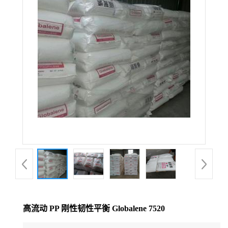
公
司
动
态
产
品
展
厅
高流动 PP 刚性韧性平衡 Globalene 7520
证