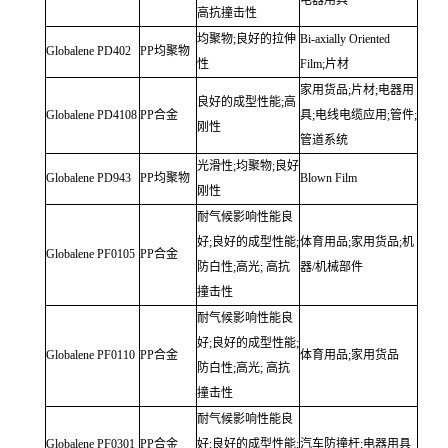
电器用具
高抗撞击性
均聚物;良好的拉伸
Bi-axially Oriented
Globalene
PD402
PP均聚物
性
Film;片材
家用货品;片材;电器用
良好的成型性能;高
Globalene
PD4108
PP合金
具;电线电缆应用;管件;
刚性
管道系统
光滑性;均聚物;良好
Globalene
PD943
PP均聚物
Blown Film
刚性
耐气候影响性能良
好;良好的成型性能;
体育用品;家用货品;机
Globalene
PF0105
PP合金
防白性;高光;
高抗
器/机械部件
撞击性
耐气候影响性能良
好;良好的成型性能;
Globalene
PF0110
PP合金
体育用品;家用货品
防白性;高光;
高抗
撞击性
耐气候影响性能良
Globalene
PF0301
PP合金
好;良好的成型性能;
汽车防撞杆;电器用具