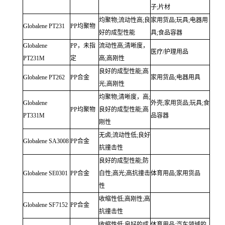
子;片材
均聚物;流动性高;良
家用货品;玩具;电器用
Globalene
PT231
PP均聚物
好的成型性能
具;食品容器
Globalene
PP，未指
流动性高;清晰度，
医疗/护理用品
PT231M
定
高;高刚性
良好的成型性能;高
Globalene
PT262
PP合金
家用货品;电器用具
光;高刚性
均聚物;清晰度，高;
Globalene
外壳;家用货品;玩具;食
PP均聚物
良好的成型性能;高
PT331M
品容器
刚性
无卤;流动性低;良好
Globalene
SA3008
PP合金
抗撞击性
良好的成型性能;防
Globalene
SE0301
PP合金
白性;高光;高抗撞击
体育用品;家用货品
性
收缩性低;高刚性;高
Globalene
SF7152
PP合金
抗撞击性
收缩性低;良好的成
体育用品;汽车领域的