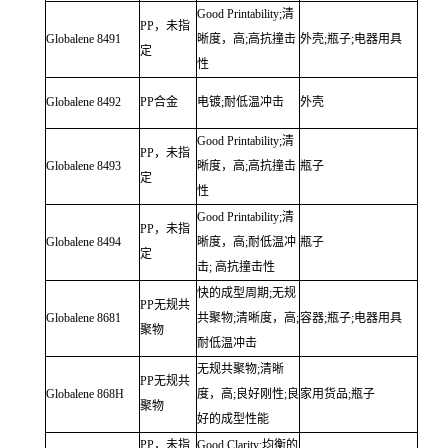
Good Printability;清
PP，未指
Globalene
8491
晰度，高;高抗撞击
外壳;瓶子;电器用具
定
性
Globalene
8492
PP合金
电镀;耐低温冲击
外壳
Good Printability;清
PP，未指
Globalene
8493
晰度，高;高抗撞击
瓶子
定
性
Good Printability;清
PP，未指
Globalene
8494
晰度，高;耐低温冲
瓶子
定
击;
高抗撞击性
快的成型周期;无规
PP无规共
Globalene
8681
共聚物;清晰度，高;
容器;瓶子;电器用具
聚物
耐低温冲击
无规共聚物;清晰
PP无规共
Globalene
868H
度，高;良好刚性;良
家用货品;瓶子
聚物
好的成型性能
PP，未指
Good Clarity;均衡的