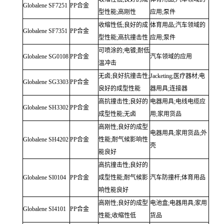
Globalene
SF7251
PP合金
型性能;高刚性
应用;泵件
收缩性低;良好的成
体育用品;汽车领域的
Globalene
SF7351
PP合金
型性能;高抗撞击性
应用;泵件
可喷涂的;电镀;耐低
Globalene
SG0108
PP合金
汽车领域的应用
温冲击
无卤;良好抗撞击性;
Jacketing;医疗器材;电
Globalene
SG3303
PP合金
良好的成型性能
器用具;连接器
高抗撞击性;良好的
电器用具;电线电缆应
Globalene
SH3302
PP合金
成型性能;无卤
用;家用货品
高刚性;良好的成型
电器用具;家用货品;外
Globalene
SH4202
PP合金
性能;耐气候影响性
壳
能良好
高抗撞击性;良好的
Globalene
SI0104
PP合金
成型性能;耐气候影
汽车防撞杆;体育用品
响性能良好
高刚性;良好的成型
电池盒;电器用具;家用
Globalene
SI4101
PP合金
性能;收缩性低
货品