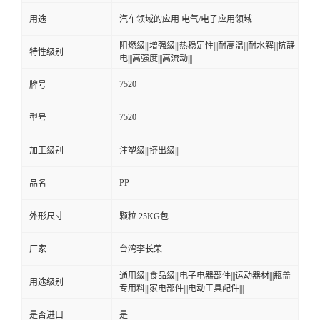
用途
汽车领域的应用 电气/电子应用领域
留
阻燃级|||增强级|||热稳定性|||耐高温|||耐水解|||抗静
特性级别
电|||高强度|||高流动|||
言
7520
牌号
7520
型号
加工级别
注塑级|||挤出级|||
PP
品名
外形尺寸
颗粒 25KG包
厂家
台湾李长荣
通用级|||食品级|||电子电器部件|||运动器材|||瓶盖
用途级别
专用料|||家电部件|||电动工具配件|||
是否进口
是