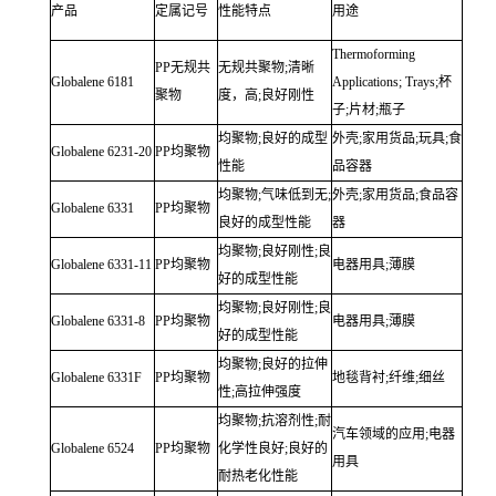
产品
定属记号
性能特点
用途
Thermoforming
PP无规共
无规共聚物;清晰
Globalene
6181
Applications;
Trays;杯
聚物
度，高;良好刚性
子;片材;瓶子
均聚物;良好的成型
外壳;家用货品;玩具;食
Globalene
6231-20
PP均聚物
性能
品容器
均聚物;气味低到无;
外壳;家用货品;食品容
Globalene
6331
PP均聚物
良好的成型性能
器
均聚物;良好刚性;良
Globalene
6331-11
PP均聚物
电器用具;薄膜
好的成型性能
均聚物;良好刚性;良
Globalene
6331-8
PP均聚物
电器用具;薄膜
好的成型性能
均聚物;良好的拉伸
Globalene
6331F
PP均聚物
地毯背衬;纤维;细丝
性;高拉伸强度
均聚物;抗溶剂性;耐
汽车领域的应用;电器
Globalene
6524
PP均聚物
化学性良好;良好的
用具
耐热老化性能