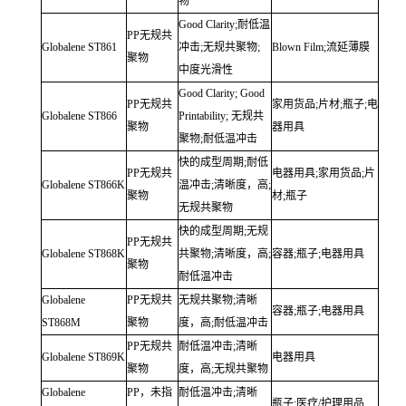
物
Good Clarity;耐低温
PP无规共
Globalene
ST861
冲击;无规共聚物;
Blown Film;流延薄膜
聚物
中度光滑性
Good Clarity; Good
PP无规共
家用货品;片材;瓶子;电
Globalene
ST866
Printability;
无规共
聚物
器用具
聚物;耐低温冲击
快的成型周期;耐低
PP无规共
电器用具;家用货品;片
Globalene
ST866K
温冲击;清晰度，高;
聚物
材;瓶子
无规共聚物
快的成型周期;无规
PP无规共
Globalene
ST868K
共聚物;清晰度，高;
容器;瓶子;电器用具
聚物
耐低温冲击
Globalene
PP无规共
无规共聚物;清晰
容器;瓶子;电器用具
ST868M
聚物
度，高;耐低温冲击
PP无规共
耐低温冲击;清晰
Globalene
ST869K
电器用具
聚物
度，高;无规共聚物
Globalene
PP，未指
耐低温冲击;清晰
瓶子;医疗/护理用品