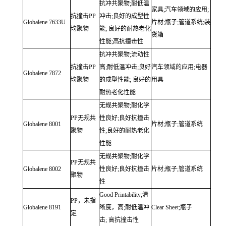
抗冲共聚物;耐低温
家具;汽车领域的应用;
抗撞击PP
冲击;良好的成型性
Globalene
7633U
片材;瓶子;管道系统;装
均聚物
能;
良好的耐热老化
货箱
性能;高抗撞击性
抗冲共聚物;流动性
抗撞击PP
高;耐低温冲击;良好
汽车领域的应用;电器
Globalene
7872
均聚物
的成型性能;
良好的
用具
耐热老化性能
无规共聚物;耐化学
PP无规共
性良好;良好抗撞击
Globalene
8001
片材;瓶子;管道系统
聚物
性;良好的耐热老化
性能
无规共聚物;耐化学
PP无规共
Globalene
8002
性良好;良好抗撞击
片材;瓶子;管道系统
聚物
性
Good Printability;清
PP，未指
Globalene
8191
晰度，高;耐低温冲
Clear Sheet;瓶子
定
击;
高抗撞击性