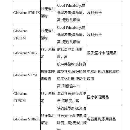
Good Printability;耐
PP无规共
Globalene
ST611K
低温冲击;清晰度，
片材;瓶子
聚物
高;
无规共聚物
Good Printability;耐
Globalene
PP无规共
低温冲击;清晰度，
片材;瓶子
ST611M
聚物
高;
无规共聚物
PP，未指
耐低温冲击;清晰
Globalene
ST612
瓶子;医疗/护理用品
定
度，高
抗冲共聚物;良好的
抗撞击PP
成型性能;良好的耐
电器用具;汽车领域的
Globalene
ST751
均聚物
热老化性能;流动性
应用
高;
耐低温冲击
Globalene
PP，未指
流动性高;耐低温冲
医疗/护理用品
ST757M
定
击;清晰度，高
快的成型周期;流动
PP无规共
性高;耐低温冲击;清
Globalene
ST860K
电器用具;家用货品
聚物
晰度，高;
无规共聚