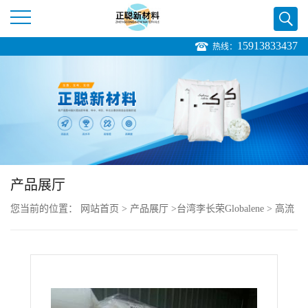
15913833437
热线：
公
司
首
页
产品展厅
公
您当前的位置：
网站首页
>
产品展厅
>
台湾李长荣Globalene
>
高流
司
动 PP 刚性韧性平衡 Globalene 7520
介
绍