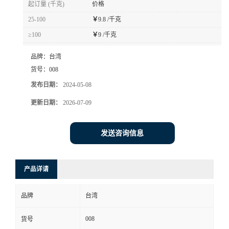
起订量 (千克)
价格
书
25-100
￥
9.8 /千克
≥100
￥
9 /千克
荣
品牌：
台湾
誉
货号：
008
发布日期：
2024-05-08
联
更新日期：
2026-07-09
系
发送咨询信息
方
产品详请
式
品牌
台湾
在
008
货号
线