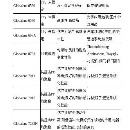
PP，未指
Globalene
6560
尺寸稳定性良好
医疗/护理用品
定
PP，未指
光学应用;包装;医疗/护
Globalene
6570
高刚性;高结晶
定
理用品
PP，未指
抗应力发白;高抗撞
汽车领域的应用;瓶子;
Globalene
667A
定
击性
管道系统;装货箱
Thermoforming
均聚物;良好的耐热
Globalene
6733
PP均聚物
Applications;
Trays;片
老化性能
材;配件;阀门/阀门部件
抗冲共聚物;耐低温
抗撞击PP
Globalene
7011
冲击;良好的耐热老
片材;瓶子;管道系统
均聚物
化性能
抗冲共聚物;耐低温
抗撞击PP
Globalene
7012
冲击;良好的耐热老
片材;瓶子;管道系统
均聚物
化性能
抗冲共聚物;流动性
抗撞击PP
高;耐低温冲击;良好
汽车领域的应用;电器
Globalene
7233N
均聚物
的成型性能;
良好的
用具