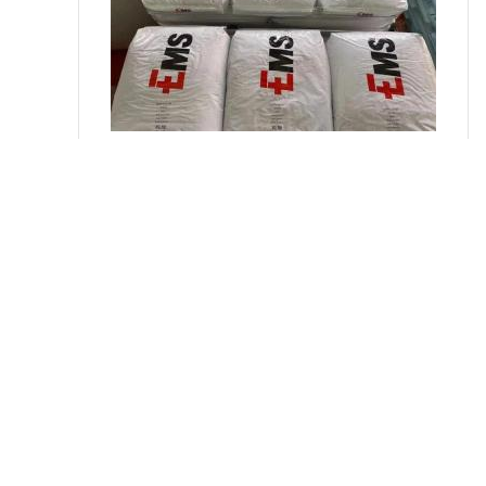
书
荣
誉
联
系
产品详请
方
品牌
瑞士
式
008
货号
在
用途
汽车领域的应
线