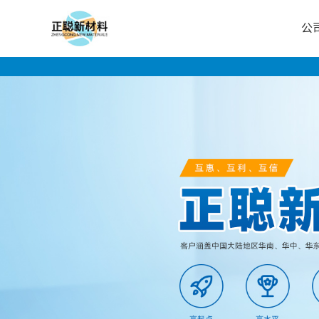
公
公
司
首
页
公
司
介
绍