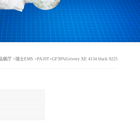
品展厅
>
瑞士EMS
>
PA10T+GF30%Grivory XE 4134 black 9225