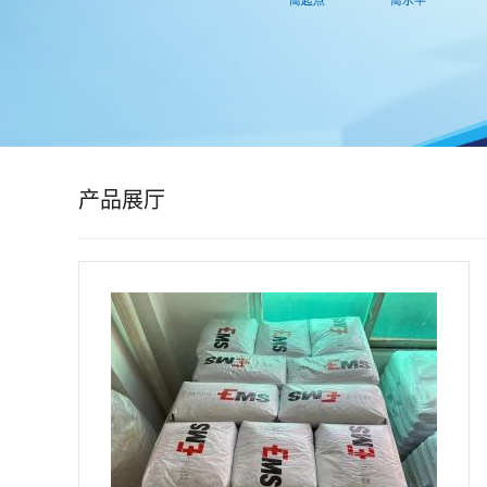
公
司
动
态
产品展厅
产
品
展
厅
证