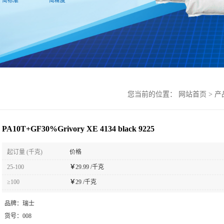
您当前的位置：
网站首页
>
产
PA10T+GF30%Grivory XE 4134 black 9225
起订量 (千克)
价格
25-100
￥
29.99 /千克
≥100
￥
29 /千克
品牌：
瑞士
货号：
008