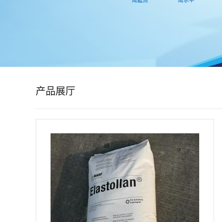
公
司
动
态
产品展厅
产
品
展
厅
证