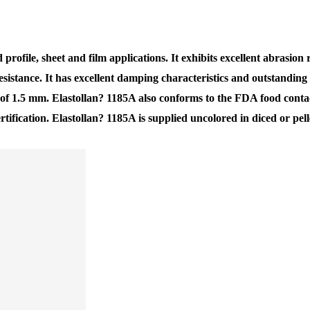
 profile, sheet and film applications. It exhibits excellent abrasio
resistance. It has excellent damping characteristics and outstanding
s of 1.5 mm. Elastollan? 1185A also conforms to the FDA food contac
fication. Elastollan? 1185A is supplied uncolored in diced or pell