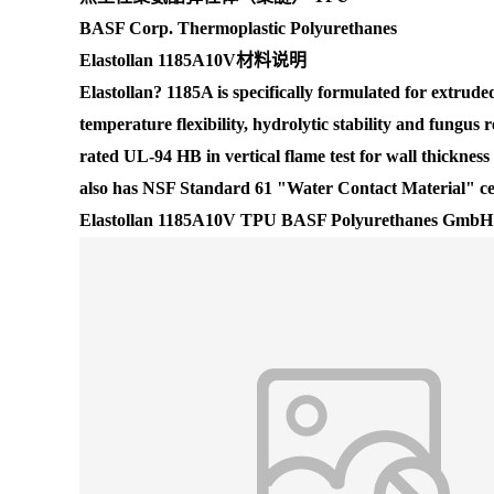
BASF Corp. Thermoplastic Polyurethanes
Elastollan 1185A10V材料说明
Elastollan? 1185A is specifically formulated for extruded
temperature flexibility, hydrolytic stability and fungus 
rated UL-94 HB in vertical flame test for wall thicknes
also has NSF Standard 61 "Water Contact Material" certi
Elastollan 1185A10V TPU BASF Polyurethanes GmbH