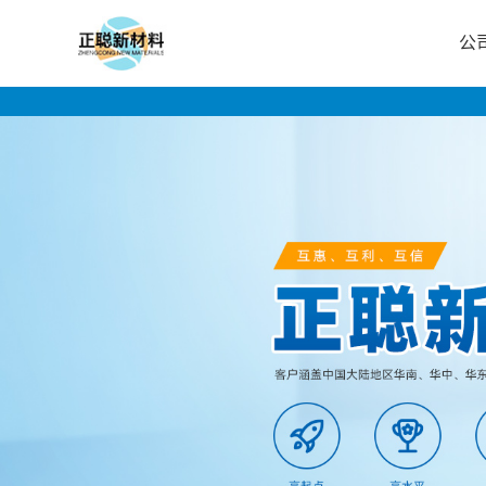
公
公
司
首
页
公
司
介
绍