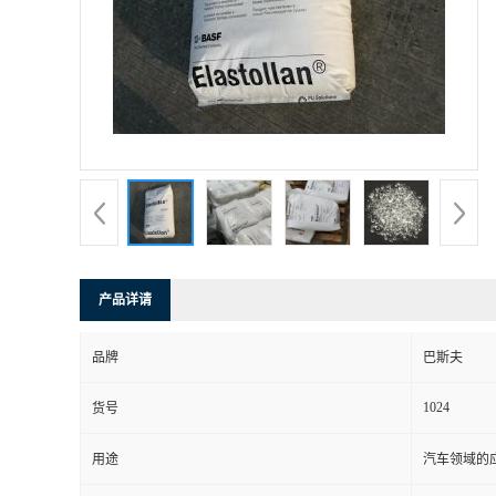
书
荣
誉
联
系
产品详请
方
品牌
巴斯夫
式
1024
货号
在
用途
汽车领域的应
线