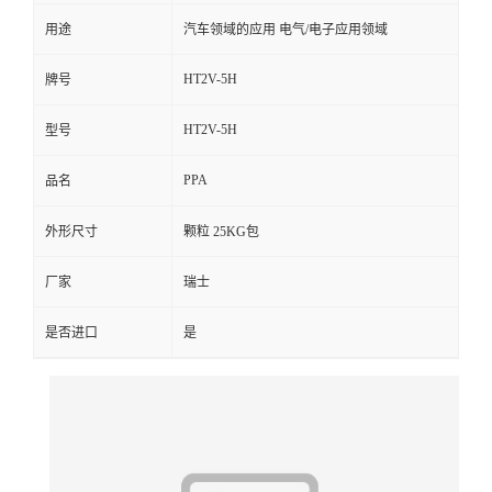
用途
汽车领域的应用 电气/电子应用领域
留
HT2V-5H
牌号
言
HT2V-5H
型号
PPA
品名
外形尺寸
颗粒 25KG包
厂家
瑞士
是否进口
是