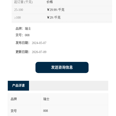
起订量 (千克)
价格
书
25-100
￥
29.99 /千克
≥100
￥
29 /千克
荣
品牌：
瑞士
誉
货号：
008
发布日期：
2024-05-07
联
更新日期：
2026-07-09
系
发送咨询信息
方
产品详请
式
品牌
瑞士
在
008
货号
线