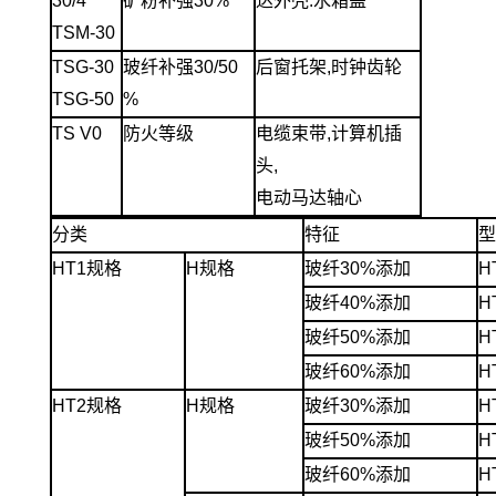
30/4
矿粉补强30%
达外壳.水箱盖
TSM-30
TSG-30
玻纤补强30/50
后窗托架,时钟齿轮
TSG-50
%
TS V0
防火等级
电缆束带,计算机插
头,
电动马达轴心
分类
特征
型
HT1规格
H规格
玻纤30%添加
H
玻纤40%添加
H
玻纤50%添加
H
玻纤60%添加
H
HT2规格
H规格
玻纤30%添加
H
玻纤50%添加
H
玻纤60%添加
H