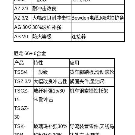
AZ 2/3
耐冲击改良
AZ 3/2
大幅改良耐冲击性
Bowden电缆,网球拍护条
AG 30/2
30%玻纤补强
AS V0
防火等级
连接器
尼龙 66+ 6合金
产品
特性
应用
TSS/4
一般级
货车脚踏板,滑动滚轮
TSZ 3/2
大幅改良冲击性
紧固夹件,量油尺
TSGZ-
玻纤补强15/30
机车钢索操控托架
15
% 耐冲击
TSGZ-
30
TSK-
玻璃珠补强30%
导流装置零件,天线马