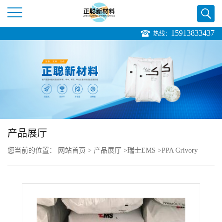
15913833437
热线：
公
司
首
页
产品展厅
公
您当前的位置：
网站首页
>
产品展厅
>
瑞士EMS
>
PPA Grivory
司
HT2V-5H 50%玻纤增强 抗uv PA6T/66
介
绍