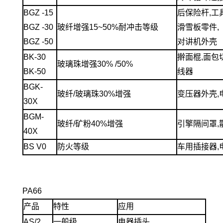
BGZ -15
后保险杆,工
BGZ -30
玻纤增强15~50%耐冲击等级
滑雪板零件,
BGZ -50
对讲机外壳
BK-30
擀面棍,面包
玻璃珠增强30% /50%
BK-50
线器
BGK-
玻纤/玻璃珠30%增强
变压器外壳,
30X
BGM-
玻纤/矿粉40%增强
引擎隔间罩,
40X
BS V0
防火等级
车用插接器,
PA66
产品
特性
应用
AS/2
一般级
电器插头