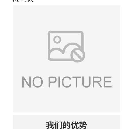
COC，LCP等