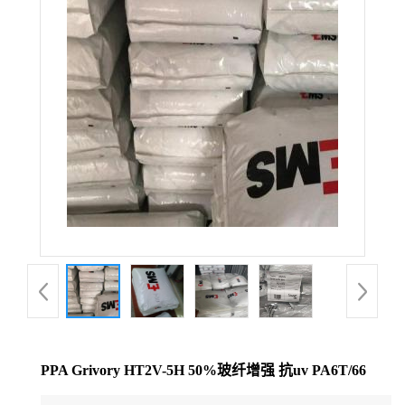
公
司
动
态
产
品
展
厅
PPA Grivory HT2V-5H 50%玻纤增强 抗uv PA6T/66
证