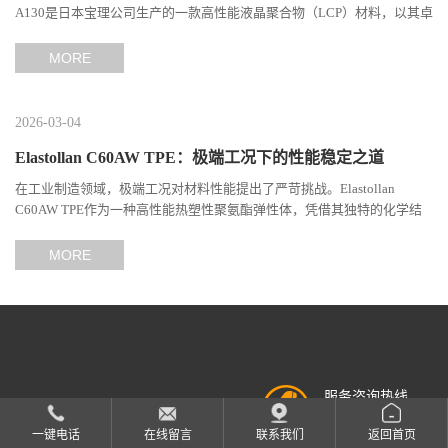
A130是日本宝理公司生产的一款高性能液晶聚合物（LCP）材料，以其卓
越的机械性能、耐热性和加工性能在工程塑料领域占据...
MORE
2026-03-04
Elastollan C60AW TPE：极端工况下的性能稳定之道
在工业制造领域，极端工况对材料性能提出了严苛挑战。Elastollan
C60AW TPE作为一种高性能热塑性聚氨酯弹性体，凭借其独特的化学结
构与工艺设计，在高温、高负荷、化学腐蚀等极端环境下展现...
MORE
服务咨询热线
15913833437
一键电话
在线留言
联系我们
返回首页