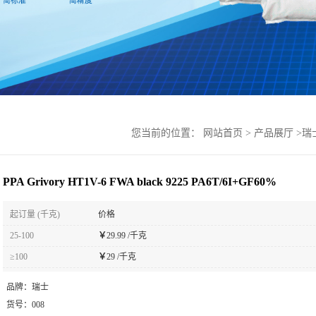
您当前的位置：
网站首页
>
产品展厅
>
瑞
PPA Grivory HT1V-6 FWA black 9225 PA6T/6I+GF60%
起订量 (千克)
价格
25-100
￥
29.99 /千克
≥100
￥
29 /千克
品牌：
瑞士
货号：
008