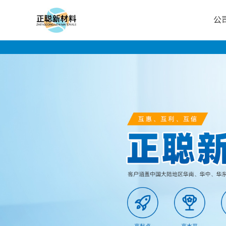
公
公
司
首
页
公
司
介
绍