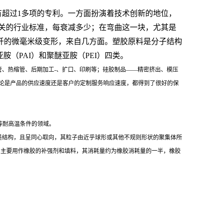
有超过1多项的专利。一方面扮演着技术创新的地位，
关的行业标准，每衰减多少；在弯曲这一块，尤其是
纤的微毫米级变形，来自几方面。塑胶原料是分子结构
胺（PAI）和聚醚亚胺（PEI）四类。
、热缩管、后期加工-、扩口、印刷等；硅胶制品——精密挤出、模压
论是产品的供应速度还是客户的定制服务响应速度，都得到了很好的保
等耐高温条件的领域。
墨结构，且呈同心取向，其粒子由近乎球形或其他不规则形状的聚集体所
：主要用作橡胶的补强剂和填料，其消耗量约为橡胶消耗量的一半，橡胶