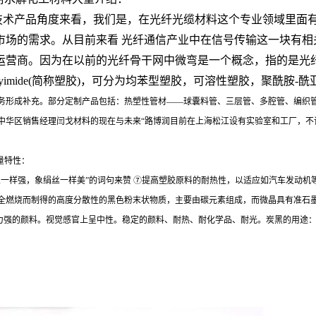
技术产品角度来看，我们是，在光纤光缆材料这个专业领域里面
市场的需求。从目前来看 光纤通信产业中在信号传输这一块有相
运营商。因为在以前的光纤骨干网中微弯是一个概念，指的是光
imide(简称塑胶)，可分为均苯型塑胶，可溶性塑胶，聚酰胺-酰亚
务形成补充。部分定制产品包括：热塑性管材——球囊料管、三层管、多腔管、编织管
中华区销售经理闫戈材料的现在与未来“路博润目前在上海松江设有实验室和工厂，不
料大量特性：
一样强，象绢丝一样美”的词句来赞 ⑦提高塑胶原料的耐热性，以适应如汽车发动机
全燃烧而制得的高度分散性的黑色粉末状物质，主要由碳元素组成，而微晶具有准石
盖力强的颜料。视觉感官上呈中性。稳定的颜料、耐热、耐化学品、耐光。炭黑的用途