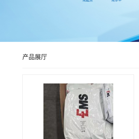
公
司
动
态
产品展厅
产
品
展
厅
证