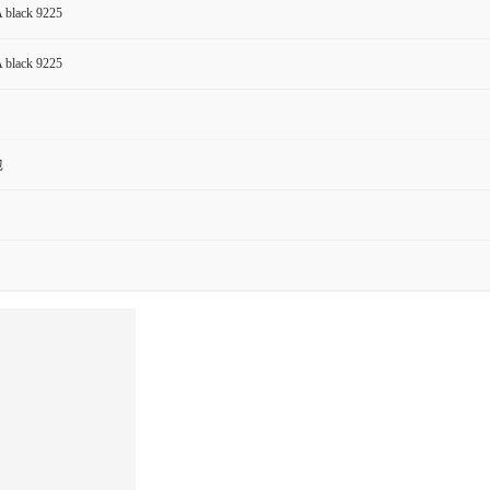
black 9225
black 9225
包