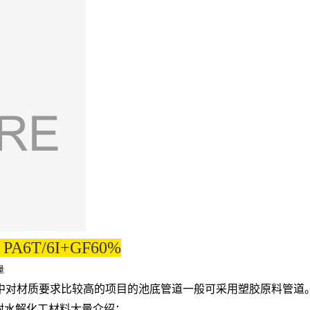
5 PA6T/6I+GF60%
量
中对材质要求比较高的项目的池底管道一般可采用塑胶原料管道
A6I/6T 耐水解化工材料大量介绍：