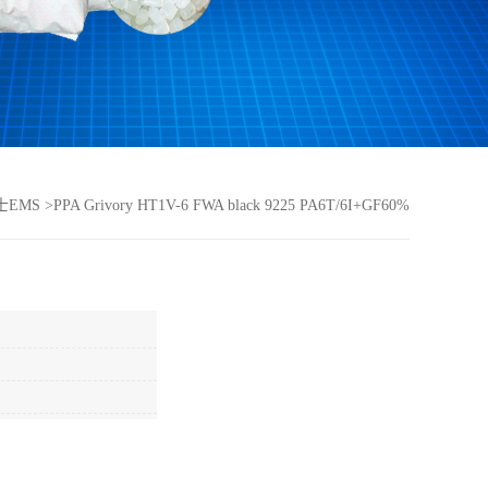
士EMS
>
PPA Grivory HT1V-6 FWA black 9225 PA6T/6I+GF60%