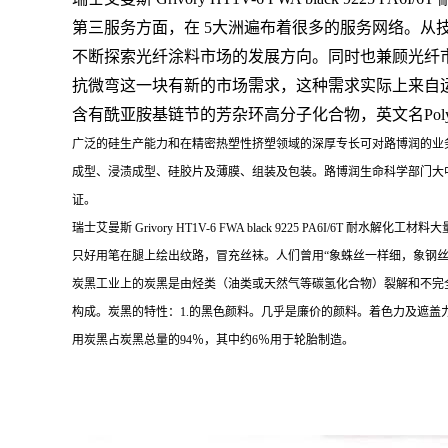
第三服务方面，在 5大洲遍布着很多的服务网络。从
不断探索光纤涂料市场的发展方向。同时也兼顾光纤
抗微弯这一块有新的市场需求，这种需求实际上来自
含有酰亚胺基链节的芳杂环高分子化合物，英文名Poly
广泛的硅生产能力和在精密热塑性挤塑领域的深厚专长可对路博润的业
成型、浸渍成型、硅胶片及薄膜、组装及包装。路博润生命科学部门大
证。
瑞士艾曼斯 Grivory HT1V-6 FWA black 9225 PA6I/6T 耐水解化工材
只好用笔在腿上绘出纹路，冒充丝袜。人们曾用“象蛛丝一样细，象钢丝
炭黑工业上的炭黑是由烃类（油类或天然气等碳氢化合物）裂解和不完
构成。炭黑的特性：1.的黑色颜料。几乎是廉价的颜料。着色力及遮
用炭黑占炭黑总量的94％，其中约6％用于轮胎制造。