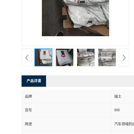
书
荣
誉
联
系
产品详请
方
品牌
瑞士
式
008
货号
在
用途
汽车领域的应
线