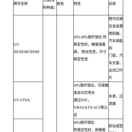
分类(材
牌号名称
颜色
特性
应用
料种类)
替代压铸
合金金属
雨刮器、
20%-60%玻纤强化 热
汽车钥匙
GV-
稳定性好，硬度强度
和
2H/3H/4H/5H/6H
高， 耐化性佳，尺寸
门锁、汽
稳定性佳
车天窗、
出风口叶
片
50%玻纤强化，可接触
食品与饮用水
水表、过
GV-5 FWA
通过NSF，
滤器
WRAS.KTW.ACS等认
证
40%碳纤强化
射出成型
热稳定性好，高硬度