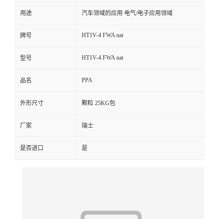
用途
汽车领域的应用 电气/电子应用领域
留
HT1V-4 FWA nat
牌号
言
HT1V-4 FWA nat
型号
PPA
品名
外形尺寸
颗粒 25KG包
厂家
瑞士
是否进口
是