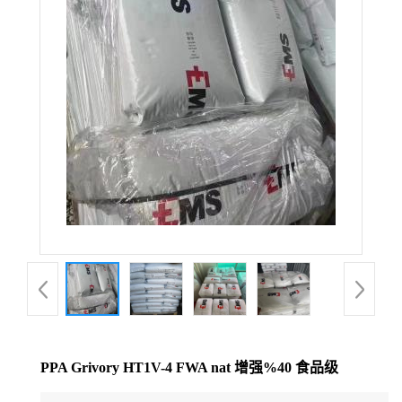
公
司
动
态
产
品
展
厅
PPA Grivory HT1V-4 FWA nat 增强%40 食品级
证