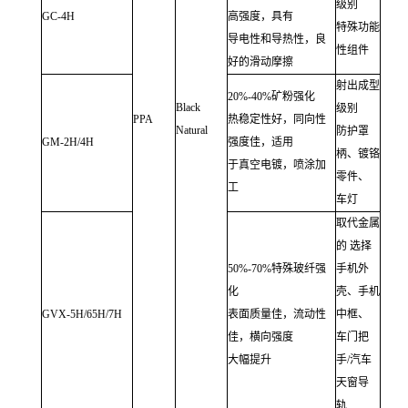
级别
GC-4H
高强度，具有
特殊功能
导电性和导热性，良
性组件
好的滑动摩擦
射出成型
20%-40%矿粉强化
Black
级别
PPA
热稳定性好，同向性
Natural
防护罩
GM-2H/4H
强度佳，适用
柄、镀铬
于真空电镀，喷涂加
零件、
工
车灯
取代金属
的 选择
50%-70%特殊玻纤强
手机外
化
壳、手机
GVX-5H/65H/7H
表面质量佳，流动性
中框、
佳，横向强度
车门把
大幅提升
手/汽车
天窗导
轨