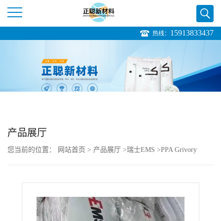
15913833437
热线：
公
司
首
页
产品展厅
公
您当前的位置：
网站首页
>
产品展厅
>
瑞士EMS
>
PPA Grivory
司
HT1V-4 FWA nat 增强%40 食品级
介
绍