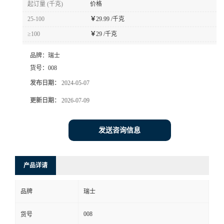
起订量 (千克)
价格
书
25-100
￥
29.99 /千克
≥100
￥
29 /千克
荣
品牌：
瑞士
誉
货号：
008
发布日期：
2024-05-07
联
更新日期：
2026-07-09
系
发送咨询信息
方
产品详请
式
品牌
瑞士
在
008
货号
线