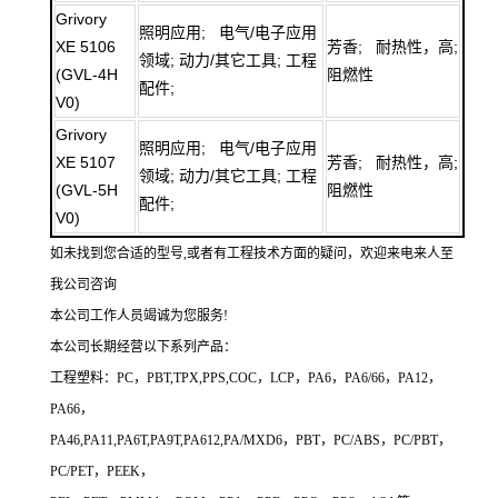
Grivory
照明应用; 电气/电子应用
XE 5106
芳香; 耐热性，高;
领域; 动力/其它工具; 工程
(GVL-4H
阻燃性
配件;
V0)
Grivory
照明应用; 电气/电子应用
XE 5107
芳香; 耐热性，高;
领域; 动力/其它工具; 工程
(GVL-5H
阻燃性
配件;
V0)
如未找到您合适的型号,或者有工程技术方面的疑问，欢迎来电来人至
我公司咨询
本公司工作人员竭诚为您服务!
本公司长期经营以下系列产品：
工程塑料：PC，PBT,TPX,PPS,COC，LCP，PA6，PA6/66，PA12，
PA66，
PA46,PA11,PA6T,PA9T,PA612,PA/MXD6，PBT，PC/ABS，PC/PBT，
PC/PET，PEEK，