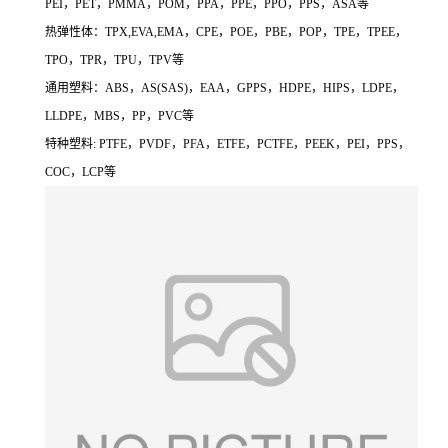
PEI，PET，PMMA，POM，PPA，PPE，PPO，PPS，ASA等
热弹性体：TPX,EVA,EMA，CPE，POE，PBE，POP，TPE，TPEE，
TPO，TPR，TPU，TPV等
通用塑料：ABS，AS(SAS)，EAA，GPPS，HDPE，HIPS，LDPE，
LLDPE，MBS，PP，PVC等
特种塑料: PTFE，PVDF，PFA，ETFE，PCTFE，PEEK，PEI，PPS，
COC，LCP等