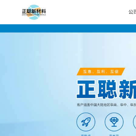
公
公
司
首
页
公
司
介
绍