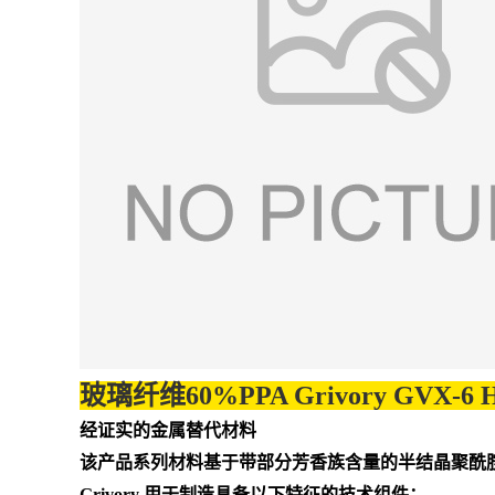
玻璃纤维60%PPA Grivory GVX-6 H 
经证实的金属替代材料
该产品系列材料基于带部分芳香族含量的半结晶聚酰胺。
Grivory 用于制造具备以下特征的技术组件：