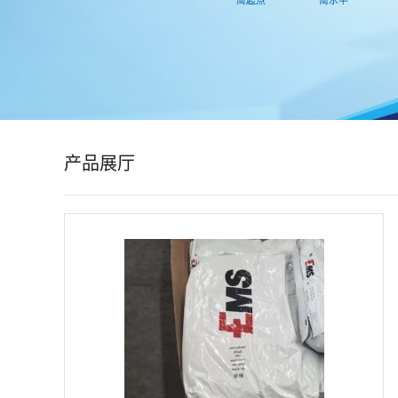
公
司
动
态
产品展厅
产
品
展
厅
证