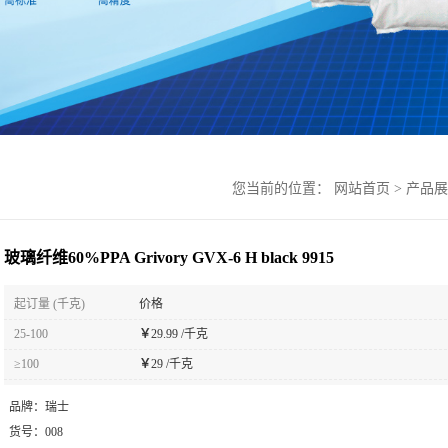
您当前的位置：
网站首页
>
产品展
玻璃纤维60%PPA Grivory GVX-6 H black 9915
起订量 (千克)
价格
25-100
￥
29.99 /千克
≥100
￥
29 /千克
品牌：
瑞士
货号：
008