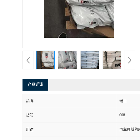
书
荣
誉
联
系
产品详请
方
品牌
瑞士
式
008
货号
在
用途
汽车领域的应
线