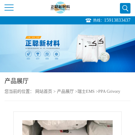
15913833437
热线：
公
司
首
页
产品展厅
公
您当前的位置：
网站首页
>
产品展厅
>
瑞士EMS
>
PPA Grivory
司
GVL-4H nat 阻燃V0 高耐热性
介
绍