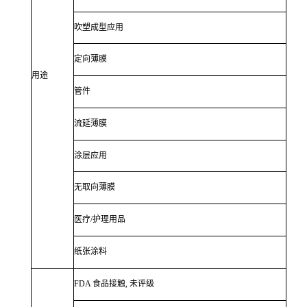
吹塑成型应用
定向薄膜
用途
管件
流延薄膜
涂层应用
无取向薄膜
医疗/护理用品
纸张涂料
FDA 食品接触, 未评级