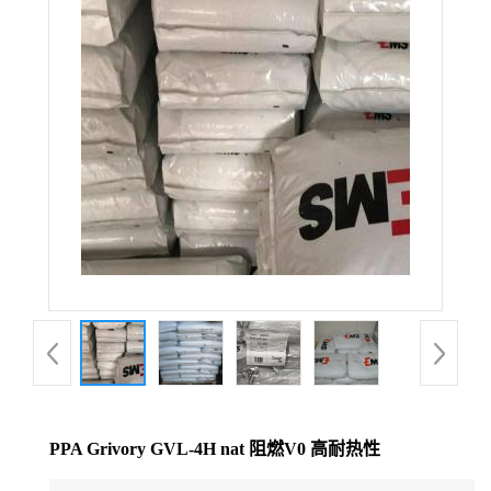
公
司
动
态
产
品
展
厅
PPA Grivory GVL-4H nat 阻燃V0 高耐热性
证