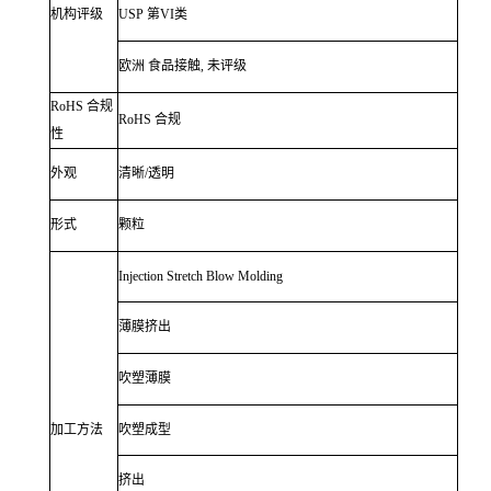
机构评级
USP 第VI类
欧洲 食品接触, 未评级
RoHS 合规
RoHS 合规
性
外观
清晰/透明
形式
颗粒
Injection Stretch Blow Molding
薄膜挤出
吹塑薄膜
加工方法
吹塑成型
挤出