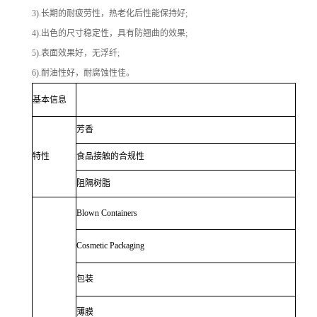
3).长期的耐疲劳性，热老化后性能保持好;
4).出色的尺寸稳定性，具有防翘曲的效果;
5).表面效果好，无浮纤;
6).耐油性好，耐腐蚀性佳。
基本信息
芳香
特性
食品接触的合规性
阻隔树脂
Blown Containers
Cosmetic Packaging
包装
薄膜