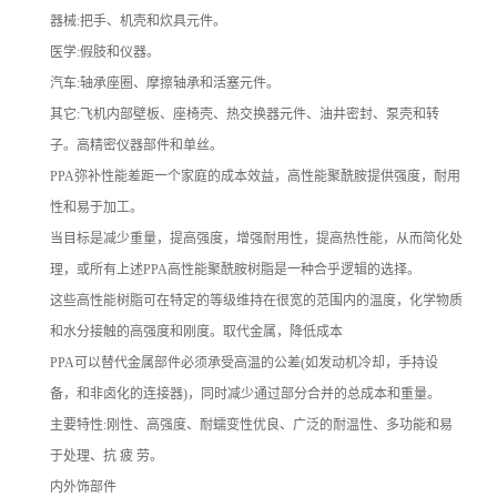
器械:把手、机壳和炊具元件。
医学:假肢和仪器。
汽车:轴承座圈、摩擦轴承和活塞元件。
其它:飞机内部壁板、座椅壳、热交换器元件、油井密封、泵壳和转
子。高精密仪器部件和单丝。
PPA弥补性能差距一个家庭的成本效益，高性能聚酰胺提供强度，耐用
性和易于加工。
当目标是减少重量，提高强度，增强耐用性，提高热性能，从而简化处
理，或所有上述PPA高性能聚酰胺树脂是一种合乎逻辑的选择。
这些高性能树脂可在特定的等级维持在很宽的范围内的温度，化学物质
和水分接触的高强度和刚度。取代金属，降低成本
PPA可以替代金属部件必须承受高温的公差(如发动机冷却，手持设
备，和非卤化的连接器)，同时减少通过部分合并的总成本和重量。
主要特性:刚性、高强度、耐蠕变性优良、广泛的耐温性、多功能和易
于处理、抗 疲 劳。
内外饰部件