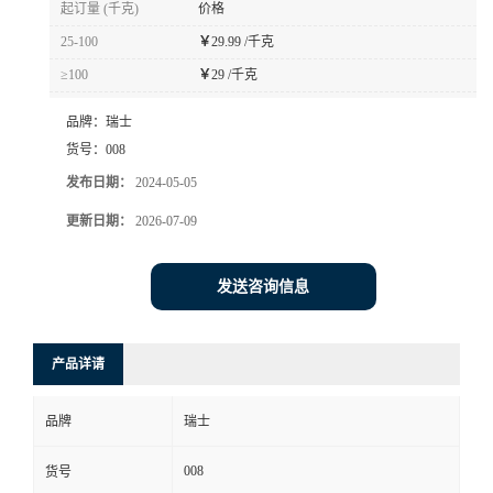
起订量 (千克)
价格
书
25-100
￥
29.99 /千克
≥100
￥
29 /千克
荣
品牌：
瑞士
誉
货号：
008
发布日期：
2024-05-05
联
更新日期：
2026-07-09
系
发送咨询信息
方
产品详请
式
品牌
瑞士
在
008
货号
线