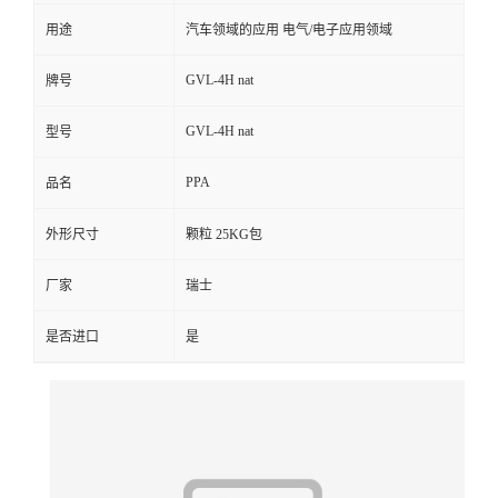
用途
汽车领域的应用 电气/电子应用领域
留
GVL-4H nat
牌号
言
GVL-4H nat
型号
PPA
品名
外形尺寸
颗粒 25KG包
厂家
瑞士
是否进口
是