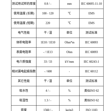
测试用试样的厚度
0.8 / -
mm
IEC 60695-11-10
使用温度 (长期)
100 - 120
℃
EMS
使用温度 (短期)
220
℃
EMS
电气性能
干 / 湿
单位
测试标准
体积电阻率
1E10 / 1E10
Ohm*m
IEC 60093
表面电阻率
- / 1E13
Ohm
IEC 60093
电介质强度
33 / 33
kV/mm
IEC 60243-1
相对漏电起痕指数
- / 600
-
IEC 60112
其它性能
干 / 湿
单位
测试标准
吸水性
4 / -
%
类似ISO 62
吸湿性
1.3 / -
%
类似ISO 62
密度
1560 / -
kg/m3
ISO 1183