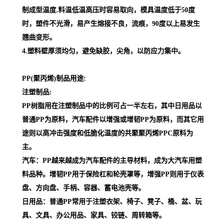
制成型温度.料温低温高压时容易取向，模具温度低于50度
时，塑件不光滑，易产生熔接不良，流痕，90度以上易发生
翘曲变形。
4.塑料壁厚须均匀，避免缺胶，尖角，以防应力集中。
PP(聚丙烯)制品用途:
注塑制品:
PP树脂用在注塑制品中的比例可占一半左右，其中日用品以
普通PP为原料，汽车配件以增强或增韧PP为原料，而其它用
途则以高冲击强度和低脆化温度的共聚聚丙烯PPC原料为
主。
汽车：PP越来越成为汽车配件的主导材料，成为大汽车用塑
料品种。增韧PP用于保险杠和轮壳罩等，增强PP则用于仪表
盘、方向盘、手柄、容器、蓄电池壳等。
日用品：普通PP常用于注塑衣架、椅子、凳子、桶、盆、玩
具、文具、办公用品、家具、铰链、周转箱等。