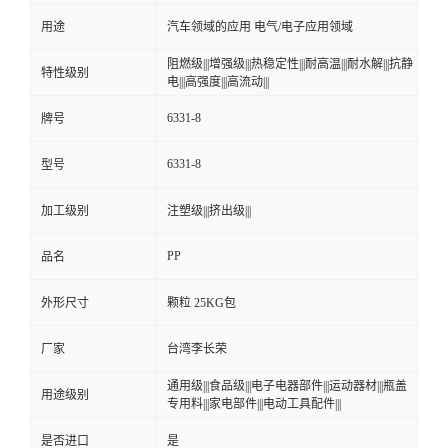
用途
汽车领域的应用 电气/电子应用领域
留
阻燃级|||增强级|||热稳定性|||耐高温|||耐水解|||抗静
特性级别
电|||高强度|||高流动|||
言
6331-8
牌号
6331-8
型号
加工级别
注塑级|||挤出级|||
PP
品名
外形尺寸
颗粒 25KG包
厂家
台湾李长荣
通用级|||食品级|||电子电器部件|||运动器材|||瓶盖
用途级别
专用料|||家电部件|||电动工具配件|||
是否进口
是