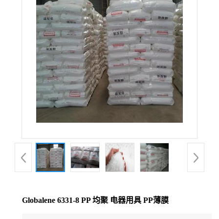
公
司
动
态
产
品
展
厅
Globalene 6331-8 PP 均聚 电器用具 PP薄膜
证