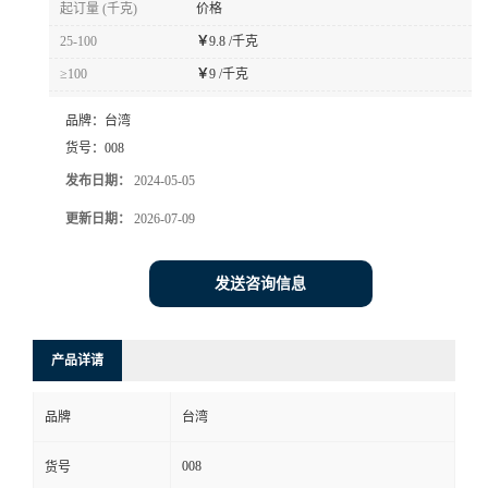
起订量 (千克)
价格
书
25-100
￥
9.8 /千克
≥100
￥
9 /千克
荣
品牌：
台湾
誉
货号：
008
发布日期：
2024-05-05
联
更新日期：
2026-07-09
系
发送咨询信息
方
产品详请
式
品牌
台湾
在
008
货号
线