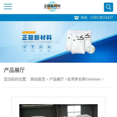
15913833437
热线：
公
司
首
页
产品展厅
公
您当前的位置：
网站首页
>
产品展厅
>
台湾李长荣Globalene
>
司
Globalene 6331-8 PP 均聚 电器用具 PP薄膜
介
绍