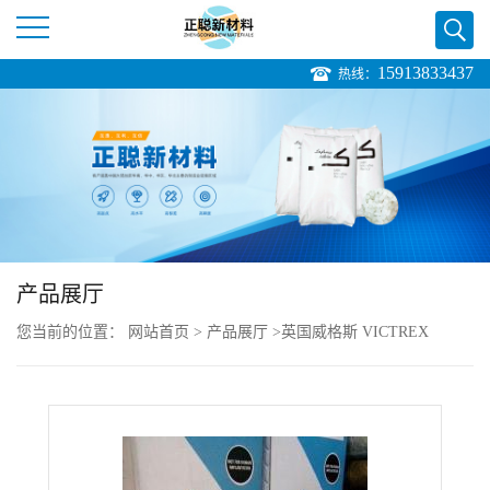
15913833437
热线：
公
司
首
页
产品展厅
公
您当前的位置：
网站首页
>
产品展厅
>
英国威格斯 VICTREX
司
>
PEKEKK VICTREX ST P45 粉末聚芳香基醚酮 复合成型
介
绍