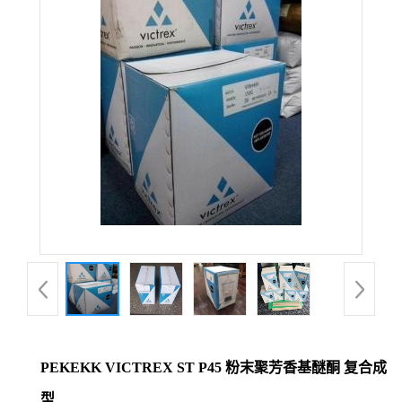
公
司
动
态
产
品
展
厅
PEKEKK VICTREX ST P45 粉末聚芳香基醚酮 复合成
证
型