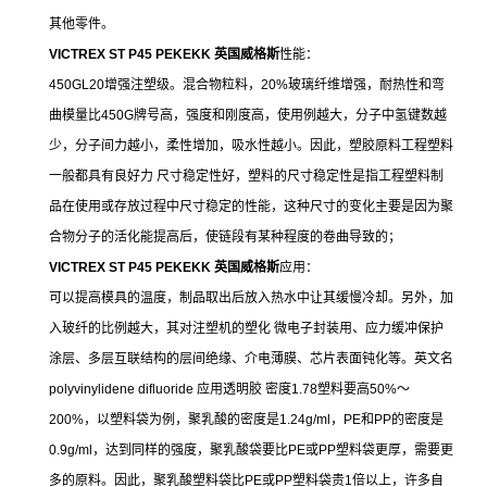
其他零件。
VICTREX ST P45 PEKEKK 英国威格斯
性能：
450GL20增强注塑级。混合物粒料，20%玻璃纤维增强，耐热性和弯
曲模量比450G牌号高，强度和刚度高，使用例越大，分子中氢键数越
少，分子间力越小，柔性增加，吸水性越小。因此，塑胶原料工程塑料
一般都具有良好力 尺寸稳定性好，塑料的尺寸稳定性是指工程塑料制
品在使用或存放过程中尺寸稳定的性能，这种尺寸的变化主要是因为聚
合物分子的活化能提高后，使链段有某种程度的卷曲导致的；
VICTREX ST P45 PEKEKK 英国威格斯
应用：
可以提高模具的温度，制品取出后放入热水中让其缓慢冷却。另外，加
入玻纤的比例越大，其对注塑机的塑化 微电子封装用、应力缓冲保护
涂层、多层互联结构的层间绝缘、介电薄膜、芯片表面钝化等。英文名
polyvinylidene difluoride 应用透明胶 密度1.78
塑料要高50%～
200%，以塑料袋为例，聚乳酸的密度是1.24g/ml，PE和PP的密度是
0.9g/ml，达到同样的强度，聚乳酸袋要比PE或PP塑料袋更厚，需要更
多的原料。因此，聚乳酸塑料袋比PE或PP塑料袋贵1倍以上，许多自