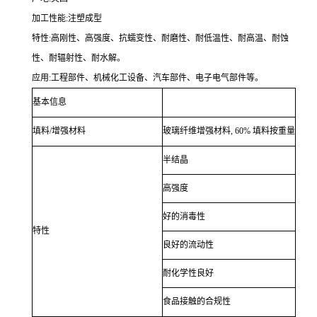
加工性能:注塑成型
特性:高刚性、高强度、抗蠕变性、耐磨性、耐低温性、耐高温、耐蚀
性、耐辐射性、耐水解。
应用:工程部件、机械化工设备、汽车部件、电子电气部件等。
基本信息
填料/增强材料
玻璃纤维增强材料, 60% 填料按重量
半结晶
高强度
好的消毒性
特性
良好的流动性
耐化学性良好
食品接触的合规性