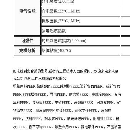
介电强度(2.00mm)
电气性能
介电常数(23°C,1MHz)
耗散因数(23°C,1MHz)
漏电起痕指数
可燃性
灼热丝易燃指数(2.00mm)
充模分析
熔体粘度(400°C)
如未找到您合适的型号,或者有工程技术方面的疑问，欢迎来电来人至
我公司咨询,工作人员竭诚为您服务
塑胶原料PEEK,聚醚醚酮PEEK,纯树脂PEEK,玻纤增强PEEK，碳纤增强
PEEK,PTFE增强PEEK，导电PEEK，耐磨损PEEK，高纯度PEEK，专有
填料PEEK，食品级PEEK，电镀PEEK，高强度PEEK，可焊接EEK，矿
物填充PEEK，耐高温PEEK,绝缘PEEK，耐化学性PEEK，高耐热
PEEK，抗射PEEK，耐水解PEEK，激光标记PEEK，耐磨蚀PEEK，粉
状PEEK，低萃取物PEEK，涂敷应用PEEK，静电喷涂PEEK，石墨增强