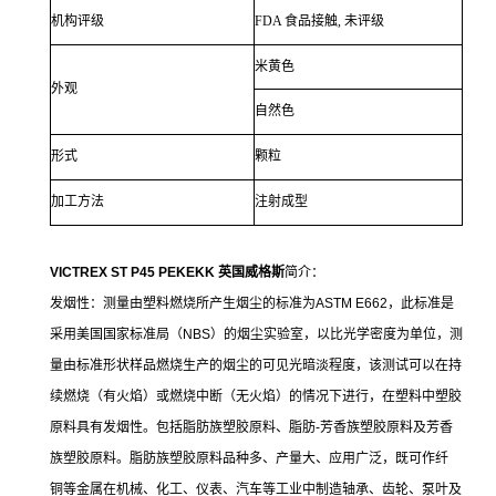
机构评级
FDA 食品接触, 未评级
米黄色
外观
自然色
形式
颗粒
加工方法
注射成型
VICTREX ST P45 PEKEKK 英国威格斯
简介：
发烟性：测量由塑料燃烧所产生烟尘的标准为ASTM E662，此标准是
采用美国国家标准局（NBS）的烟尘实验室，以比光学密度为单位，测
量由标准形状样品燃烧生产的烟尘的可见光暗淡程度，该测试可以在持
续燃烧（有火焰）或燃烧中断（无火焰）的情况下进行，在塑料中塑胶
原料具有发烟性。包括脂肪族塑胶原料、脂肪-芳香族塑胶原料及芳香
族塑胶原料。脂肪族塑胶原料品种多、产量大、应用广泛，既可作纤
铜等金属在机械、化工、仪表、汽车等工业中制造轴承、齿轮、泵叶及