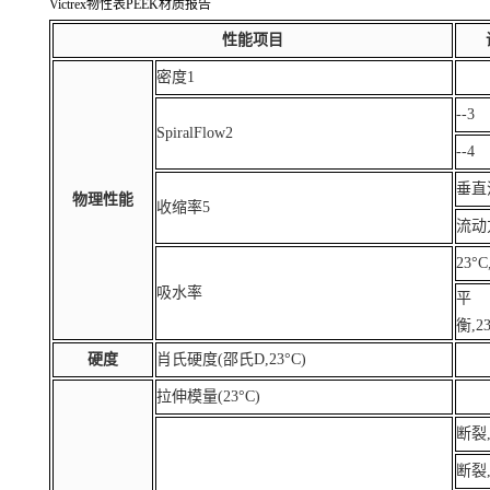
Victrex物性表PEEK材质报告
性能项目
密度1
--3
SpiralFlow2
--4
垂直流
物理性能
收缩率5
流动方
23°C
吸水率
平
衡,23
硬度
肖氏硬度(邵氏D,23°C)
拉伸模量(23°C)
断裂,
断裂,