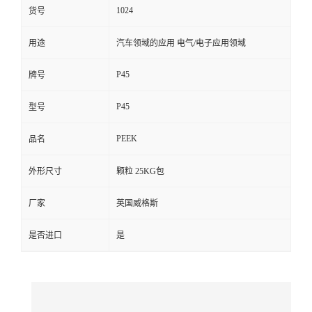
1024
货号
留
用途
汽车领域的应用 电气/电子应用领域
言
P45
牌号
P45
型号
PEEK
品名
外形尺寸
颗粒 25KG包
厂家
英国威格斯
是否进口
是