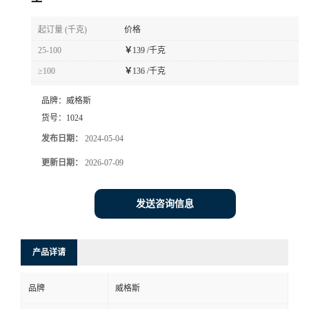
书
起订量 (千克)
价格
25-100
￥
139 /千克
荣
≥100
￥
136 /千克
誉
品牌：
威格斯
货号：
1024
联
发布日期：
2024-05-04
系
更新日期：
2026-07-09
方
发送咨询信息
式
产品详请
在
品牌
威格斯
线