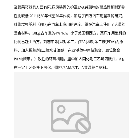
及蔬菜箱器具方面有泵.送风装置的护罩EVA共聚物的耐热性和耐溶剂
性比较低.20世纪60年代至70年代初，加速了西方汽车用塑料的研究，
纤维增强塑料（FRP)在汽车上应用的速度。继在汽车上使用了大量的
复合材料，50kg,占车重的4%?6%。小于美国和西方，其汽车用塑料的
比例已赶上西方。刘志中等[以对苯二，(TPA)和对苯二胺(PDA)为原
料，加人稀释剂E二缩水甘油醚，在EP基体中原位聚合，原位聚合
PAM(聚甲，）改性的环氧树脂。脂中加人固化剂三乙烯四胺(T，A)，
在一定工艺条件下固化，得EP/PAM/E/T，A共混复合材料。