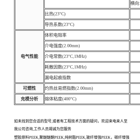
横向:
比热(23°C)
导热系数(23°C)
体积电阻率
介电强度(2.00mm)
电气性能
介电常数(23°C,1MHz)
耗散因数(23°C,1MHz)
漏电起痕指数
可燃性
灼热丝易燃指数(2.00mm)
充模分析
熔体粘度(400°C)
如未找到您合适的型号,或者有工程技术方面的疑问，欢迎来电来人至
我公司咨询,工作人员竭诚为您服务
塑胶原料PEEK,聚醚醚酮PEEK,纯树脂PEEK,玻纤增强PEEK，碳纤增强