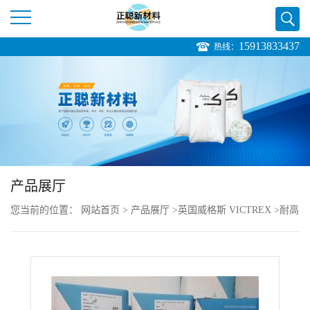
15913833437
热线：
公
司
首
页
产品展厅
公
您当前的位置：
网站首页
>
产品展厅
>
英国威格斯 VICTREX
>
耐高
司
温高强度聚醚酮PEK VICTREX HT G45
介
绍