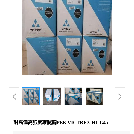
公
司
动
态
产
品
展
厅
耐高温高强度聚醚酮PEK VICTREX HT G45
证