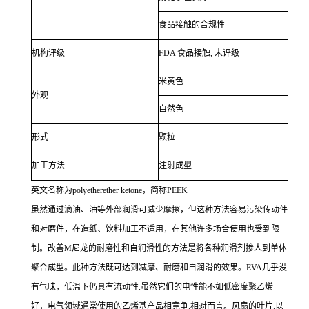
食品接触的合规性
机构评级
FDA 食品接触, 未评级
米黄色
外观
自然色
形式
颗粒
加工方法
注射成型
英文名称为polyetherether ketone，简称PEEK
虽然通过滴油、油等外部润滑可减少摩擦，但这种方法容易污染传动件
和对磨件，在造纸、饮料加工不适用，在其他许多场合使用也受到限
制。改善M尼龙的耐磨性和自润滑性的方法是将各种润滑剂掺人到单体
聚合成型。此种方法既可达到减摩、耐磨和自润滑的效果。EVA几乎没
有气味，低温下仍具有流动性.虽然它们的电性能不如低密度聚乙烯
好，电气领域通常使用的乙烯基产品相竞争.相对而言。风扇的叶片.以