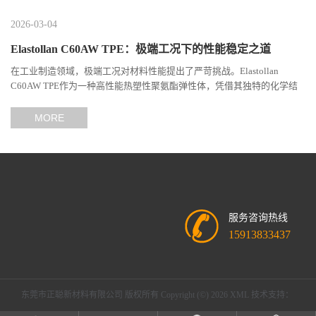
2026-03-04
Elastollan C60AW TPE：极端工况下的性能稳定之道
在工业制造领域，极端工况对材料性能提出了严苛挑战。Elastollan
C60AW TPE作为一种高性能热塑性聚氨酯弹性体，凭借其独特的化学结
构与工艺设计，在高温、高负荷、化学腐蚀等极端环境下展现...
MORE
服务咨询热线
15913833437
东莞市正聪新材料有限公司
版权所有 Copyright (©) 2026
XML
技术支持：