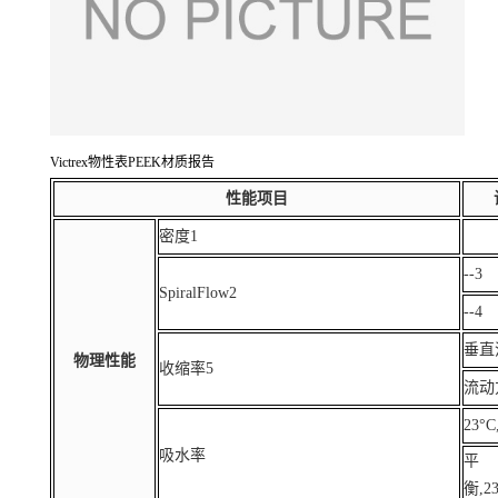
Victrex物性表PEEK材质报告
性能项目
密度1
--3
SpiralFlow2
--4
垂直流
物理性能
收缩率5
流动方
23°C
吸水率
平
衡,23