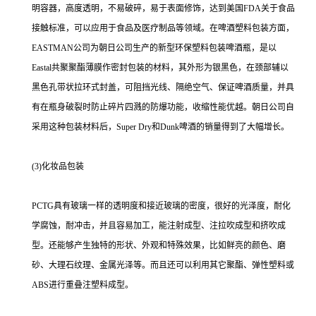
明容器，高度透明，不易破碎，易于表面修饰，达到美国FDA关于食品
接触标准，可以应用于食品及医疗制品等领域。在啤酒塑料包装方面，
EASTMAN公司为朝日公司生产的新型环保塑料包装啤酒瓶，是以
Eastal共聚聚酯薄膜作密封包装的材料，其外形为银黑色，在颈部辅以
黑色孔带状拉环式封盖，可阻挡光线、隔绝空气、保证啤酒质量，并具
有在瓶身破裂时防止碎片四溅的防爆功能，收缩性能优越。朝日公司自
采用这种包装材料后，Super Dry和Dunk啤酒的销量得到了大幅增长。
(3)化妆品包装
PCTG具有玻璃一样的透明度和接近玻璃的密度，很好的光泽度，耐化
学腐蚀，耐冲击，并且容易加工，能注射成型、注拉吹成型和挤吹成
型。还能够产生独特的形状、外观和特殊效果，比如鲜亮的颜色、磨
砂、大理石纹理、金属光泽等。而且还可以利用其它聚酯、弹性塑料或
ABS进行重叠注塑料成型。