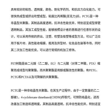
具有较好的粘性、透明度、颜色、耐化学药剂、和抗应力白化能力。可
很快热成型或挤出吹塑成型。粘度比丙烯酸(亚克力)好。PCTG是一种
非晶型共聚酯，其制品高度透明，抗冲击性能优异，特别适宜成型厚壁
透明制品，其加工成型性能，能够按照设计者的意图进行任意形状的设
计，可以采用传统的挤出、注塑、吹塑及吸塑等成型方法，可以广泛应
用于板片材、高性能收缩膜、瓶用及异型材、化妆品包装等市场，同时
其二次加工性能优良，可以进行常规的机加工修饰。
PET树脂是由二元醇（乙二醇，EG）与二元酸（对苯二甲酸，PTA）缩
聚而成线型均聚聚酯，而共聚聚酯是用醇或酸改性的聚酯，有PETG、
PCTG和PCTA以及可降解的共聚聚酯。
PCTG是一种非结晶性共聚酯。在其生产过程中，由于一定数量的乙二
醇被1，4-cyclohexane dimethanol(CHDM)所取代，可预防结晶化，进而
改善加工制造和透明度。其制品高度透明，抗冲击性能优异，特别适宜