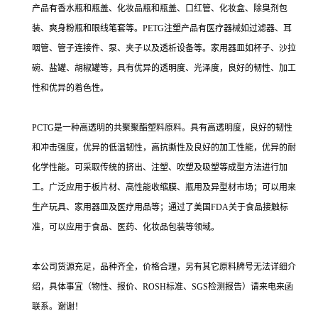
产品有香水瓶和瓶盖、化妆品瓶和瓶盖、口红管、化妆盒、除臭剂包
装、爽身粉瓶和眼线笔套等。PETG注塑产品有医疗器械如过滤器、耳
咽管、管子连接件、泵、夹子以及透析设备等。家用器皿如杯子、沙拉
碗、盐罐、胡椒罐等，具有优异的透明度、光泽度，良好的韧性、加工
性和优异的着色性。
PCTG是一种高透明的共聚聚酯塑料原料。具有高透明度，良好的韧性
和冲击强度，优异的低温韧性，高抗撕性及良好的加工性能，优异的耐
化学性能。可采取传统的挤出、注塑、吹塑及吸塑等成型方法进行加
工。广泛应用于板片材、高性能收缩膜、瓶用及异型材市场；可以用来
生产玩具、家用器皿及医疗用品等；通过了美国FDA关于食品接触标
准，可以应用于食品、医药、化妆品包装等领域。
本公司货源充足，品种齐全，价格合理，另有其它原料牌号无法详细介
绍，具体事宜（物性、报价、ROSH标准、SGS检测报告）请来电来函
联系。谢谢！