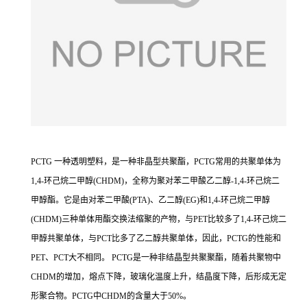
PCTG 一种透明塑料，是一种非晶型共聚酯，PCTG常用的共聚单体为
1,4-环己烷二甲醇(CHDM)，全称为聚对苯二甲酸乙二醇-1,4-环己烷二
甲醇酯。它是由对苯二甲酸(PTA)、乙二醇(EG)和1,4-环己烷二甲醇
(CHDM)三种单体用酯交换法缩聚的产物，与PET比较多了1,4-环己烷二
甲醇共聚单体，与PCT比多了乙二醇共聚单体，因此，PCTG的性能和
PET、PCT大不相同。 PCTG是一种非结晶型共聚聚酯，随着共聚物中
CHDM的增加，熔点下降，玻璃化温度上升，结晶度下降，后形成无定
形聚合物。PCTG中CHDM的含量大于50%。