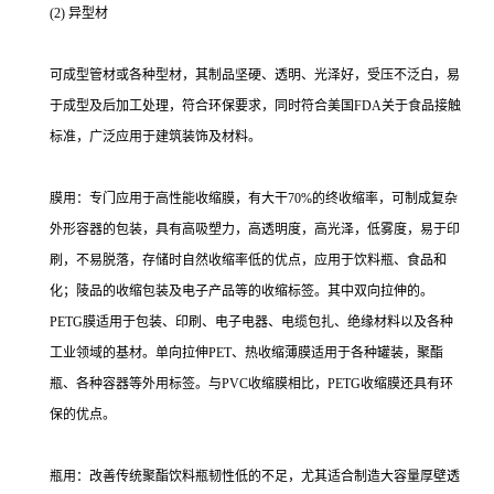
(2) 异型材
可成型管材或各种型材，其制品坚硬、透明、光泽好，受压不泛白，易
于成型及后加工处理，符合环保要求，同时符合美国FDA关于食品接触
标准，广泛应用于建筑装饰及材料。
膜用：专门应用于高性能收缩膜，有大干70%的终收缩率，可制成复杂
外形容器的包装，具有高吸塑力，高透明度，高光泽，低雾度，易于印
刷，不易脱落，存储时自然收缩率低的优点，应用于饮料瓶、食品和
化；陵品的收缩包装及电子产品等的收缩标签。其中双向拉伸的。
PETG膜适用于包装、印刷、电子电器、电缆包扎、绝缘材料以及各种
工业领域的基材。单向拉伸PET、热收缩薄膜适用于各种罐装，聚酯
瓶、各种容器等外用标签。与PVC收缩膜相比，PETG收缩膜还具有环
保的优点。
瓶用：改善传统聚酯饮料瓶韧性低的不足，尤其适合制造大容量厚壁透