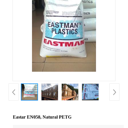
公
司
动
态
产
品
展
厅
Eastar EN058, Natural PETG
证