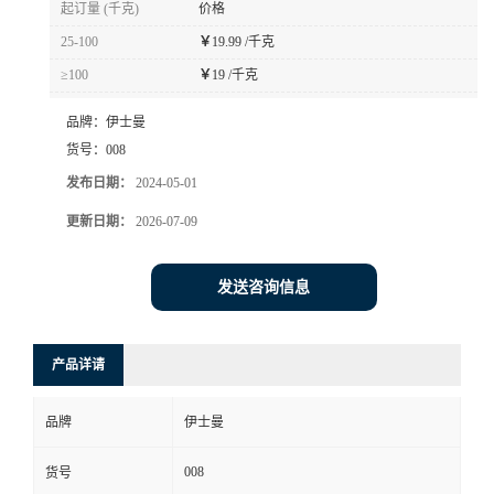
起订量 (千克)
价格
书
25-100
￥
19.99 /千克
≥100
￥
19 /千克
荣
品牌：
伊士曼
誉
货号：
008
发布日期：
2024-05-01
联
更新日期：
2026-07-09
系
发送咨询信息
方
产品详请
式
品牌
伊士曼
在
008
货号
线