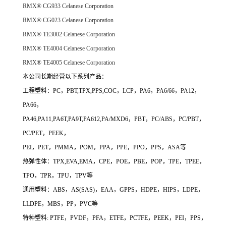
RMX® CG933
Celanese Corporation
RMX® CG023
Celanese Corporation
RMX® TE3002
Celanese Corporation
RMX® TE4004
Celanese Corporation
RMX® TE4005
Celanese Corporation
本公司长期经营以下系列产品：
工程塑料：PC，PBT,TPX,PPS,COC，LCP，PA6，PA6/66，PA12，
PA66，
PA46,PA11,PA6T,PA9T,PA612,PA/MXD6，PBT，PC/ABS，PC/PBT，
PC/PET，PEEK，
PEI，PET，PMMA，POM，PPA，PPE，PPO，PPS，ASA等
热弹性体：TPX,EVA,EMA，CPE，POE，PBE，POP，TPE，TPEE，
TPO，TPR，TPU，TPV等
通用塑料：ABS，AS(SAS)，EAA，GPPS，HDPE，HIPS，LDPE，
LLDPE，MBS，PP，PVC等
特种塑料: PTFE，PVDF，PFA，ETFE，PCTFE，PEEK，PEI，PPS，