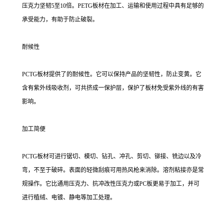
压克力坚韧5至10倍。PETG板材在加工、运输和使用过程中具有足够的
承受能力，有助于防止破裂。
耐候性
PCTG板材提供了的耐候性。它可以保持产品的坚韧性，防止变黄。它
含有紫外线吸收剂，可共挤成一保护层，保护了板材免受紫外线的有害
影响。
加工简便
PCTG板材可进行锯切、模切、钻孔、冲孔、剪切、铆接、铣边以及冷
弯，不至于破碎。表面的轻微刮痕可用热风枪来消除。溶剂粘接亦是常
规操作。它比通用压克力、抗冲改性压克力或PC板更易于加工，并可
进行植绒、电镀、静电等加工处理。