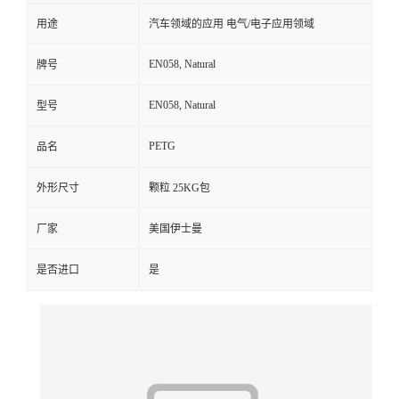
用途
汽车领域的应用 电气/电子应用领域
留
EN058, Natural
牌号
言
EN058, Natural
型号
PETG
品名
外形尺寸
颗粒 25KG包
厂家
美国伊士曼
是否进口
是