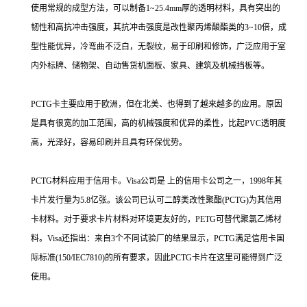
使用常规的成型方法，可以制备1~25.4mm厚的透明材料，具有突出的
韧性和高抗冲击强度，其抗冲击强度是改性聚丙烯酸酯类的3~10倍，成
型性能优异，冷弯曲不泛白，无裂纹，易于印刷和修饰，广泛应用于室
内外标牌、储物架、自动售货机面板、家具、建筑及机械挡板等。
PCTG卡主要应用于欧洲，但在北美、也得到了越来越多的应用。原因
是具有很宽的加工范围，高的机械强度和优异的柔性，比起PVC透明度
高，光泽好，容易印刷并且具有环保优势。
PCTG材料应用于信用卡。Visa公司是 上的信用卡公司之一，1998年其
卡片发行量为5.8亿张。该公司已认可二醇类改性聚酯(PCTG)为其信用
卡材料。对于要求卡片材料对环境更友好的，PETG可替代聚氯乙烯材
料。Visa还指出：来自3个不同试验厂的结果显示，PCTG满足信用卡国
际标准(150/IEC7810)的所有要求，因此PCTG卡片在这里可能得到广泛
使用。