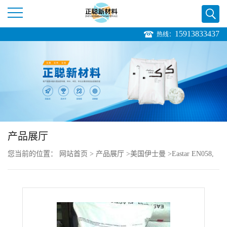
15913833437
热线：
公
司
首
页
产品展厅
公
您当前的位置：
网站首页
>
产品展厅
>
美国伊士曼
>
Eastar EN058,
司
Natural PETG
介
绍