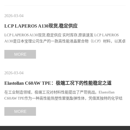
2026-03-04
LCP LAPEROS A130现货,稳定供应
LCP LAPEROS A130现货,稳定供应 实时库存,原装速发 LCP LAPEROS
A130是日本宝理公司生产的一款高性能液晶聚合物（LCP）材料，以其卓
越的机械性能、耐热性和加工性能在工程塑料领域占据...
MORE
2026-03-04
Elastollan C60AW TPE：极端工况下的性能稳定之道
在工业制造领域，极端工况对材料性能提出了严苛挑战。Elastollan
C60AW TPE作为一种高性能热塑性聚氨酯弹性体，凭借其独特的化学结
构与工艺设计，在高温、高负荷、化学腐蚀等极端环境下展现...
MORE